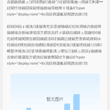
吉鏍囪瘑鏉ュ鍔犻攢鍞敹鍏ワ紝鎻愰珮瀹㈡埛婊℃剰搴︼
紝閬忓埗鍋囧啋鍟嗗搧锛屾彁楂樺０瑾夈€?span
style="display:none">ltx涓婃捣灏氭簮闃蹭吉鍏徃
銆€銆€鈶￠槻浼爣璇嗕究浜庢煡楠岋紝杞绘澗楠岃瘉鍟嗗
搧鐪熶吉锛屾潨缁濆亣鍐掍吉鍔ｄ骇鍝佽繘鍏ュ競鍦恒€傚
仛鍟嗗搧闃蹭吉鏍囧織鍒涢€犲搧鐗岀煡鍚嶅害锛屼繚鎶ゆ
秷璐硅€呭拰鍝佺墝鐨勬潈鐩娿€傞槻浼爣璇嗙殑鏈川鏄
疄鐜伴槻浼紝娑堣垂鑰呭彲浠ュ噯纭湴鏌ュ嚭浜у搧鐪熶
吉锛屽噺灏戝亣鍐掞紝鎵撳嚮閫犲亣鑰呫€?span
style="display:none">ltx涓婃捣灏氭簮闃蹭吉鍏徃