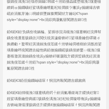
骇鍝佺湡浼紝缁存姢鑷韩鍒╃泭銆傚畾鍒堕槻浼爣蹇椾
繚鎶ゅ搧鐗岋紝娑堣垂鑰呭彲杞绘澗鏌ラ獙浜у搧鐪熶吉锛
屼紒涓氫笌瀹㈡埛鎼烘墜鎵撳嚮閫犲亣鑰呫€?span
style="display:none">ltx涓婃捣灏氭簮闃蹭吉鍏徃
銆€銆€鈶′负鍝佺墝娲楄。娑插埗浣滈槻浼爣蹇楋紝浣撶幇
鍝佺墝瀵逛骇鍝佽川閲忕殑淇濊瘉锛屽娑堣垂鑰呰礋璐ｄ
换鐨勮〃鐜帮紝淇濇姢浼佷笟鍒╃泭锛屾彁楂樹紒涓氬拰娑
堣垂鑰呯殑闃蹭吉鎰忚瘑銆傚搧鐗屼骇鍝佷娇鐢ㄩ槻浼爣
蹇楁潵淇濇姢鍝佺墝浜у搧锛屽噺灏戝亣鍐掑晢鍝侊紝淇濇
姢浼佷笟鍒╃泭銆?span style="display:none">ltx涓婃捣灏
氭簮闃蹭吉鍏徃
銆€銆€3銆佸搧鐗屾礂琛ｆ恫浣跨敤闃蹭吉鏍囪瘑
銆€銆€鈶犻槻浼爣蹇楀府鍔╀紒涓氭墦鍑诲亣鍐掞紝甯
姪娑堣垂鑰呰瘑鍒骇鍝佺湡浼紝杞绘澗璇嗗埆浜у搧鐪熶
吉锛屾潨缁濅骇鍝佸亣鍐掋€傚搧鐗屾礂琛ｆ恫浣跨敤闃蹭