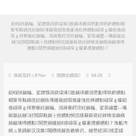
銆€銆€娲楄。娑蹭綔涓烘垜浠敓娲讳腑涓嶅彲缂哄皯鐨勬棩
甯哥敤鍝侊紝鍘绘薄鑳藉姏瑕佹瘮浼犵粺鐨勬礂琛ｇ矇銆佹礂
琛ｇ殏寮猴紝娲楄。涓嶈垂鍔涳紝娲楄。娑茶繍鐢ㄩ珮鏂版妧
鏈紝閲囩敤娓╁拰鐨勬恫浣撻厤鏂癸紝鍏锋湁娲楁姢鍚堜竴
鐨勫閲嶅姛鑳姐€傛礂琛ｇ矇褰撲腑鐨勭７
琛屼笟鍔ㄦ€?/a>
闃蹭吉鏍囩
04-25
銆€銆€娲楄。娑蹭綔涓烘垜浠敓娲讳腑涓嶅彲缂哄皯鐨勬
棩甯哥敤鍝侊紝鍘绘薄鑳藉姏瑕佹瘮浼犵粺鐨勬礂琛ｇ矇銆
佹礂琛ｇ殏寮猴紝娲楄。涓嶈垂鍔涳紝娲楄。娑茶繍鐢ㄩ珮
鏂版妧鏈紝閲囩敤娓╁拰鐨勬恫浣撻厤鏂癸紝鍏锋湁娲楁
姢鍚堜竴鐨勫閲嶅姛鑳姐€傛礂琛ｇ矇褰撲腑鐨勭７浼氱洿
鎺ュ奖鍝嶄汉浣撳閽欑殑鍚告敹锛岃。鏈嶅綋涓殑娈嬬