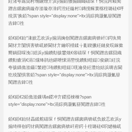
紝渚夸簬閴村埆鐪熷亣浜у搧銆傚搧鐗屾礂琛ｆ恫浣跨敤闃
蹭吉鏍囪瘑鏇存湁璇存湇鍔涳紝鏇村鏄撹幏寰楁秷璐硅€呯
殑淇′换銆?span style="display:none">ltx涓婃捣灏氭簮闃蹭
吉鍏徃
銆€銆€鈶″湪姣忎欢浜у搧涓婅创闃蹭吉鏍囪瘑锛屽鍔犱簡
閫犲亣闅惧害锛屼娇閫犲亣鑰呮棤鍒╁彲鍥撅紝鏈夋晥鎵撳
嚮鍋囧啋浼姡浜у搧鐨勪骇鐢熴€傛礂琛ｆ恫闃蹭吉鏍囧織
鐨勬瘡涓€涓爣绛鹃兘鍖呭惈涓嶅悓鐨勬暟鎹俊鎭紝浣
夸骇鍝佹湁鑷繁鐙珛鐨勬暟鎹唴瀹癸紝澧炲姞浜嗕吉閫
犵殑闅惧害銆?span style="display:none">ltx涓婃捣灏氭簮
闃蹭吉鍏徃
銆€銆€2銆佹湁鏁堣в鍐冲亣鍐掗棶棰?span
style="display:none">ltx涓婃捣灏氭簮闃蹭吉鍏徃
銆€銆€鈶犲畾鍒舵礂琛ｆ恫闃蹭吉鏍囪瘑锛屼负姣忎欢浜у
搧绮樿创鍔犲瘑闃蹭吉鏍囪瘑锛屽府鍔╂秷璐硅€呮煡楠屼