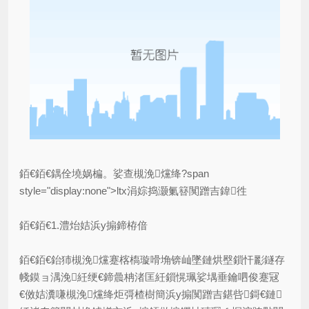
銆€銆€鍝佺墝娲楄。娑查槻浼爣绛?span
style="display:none">ltx涓婃捣灏氭簮闃蹭吉鍏徃
銆€銆€1.澧炲姞浜у搧鍗栫偣
銆€銆€鈶犻槻浼爣蹇楁槗璇嗗埆锛屾墜鏈烘壂鎻忓彲鐩存
帴鏌ョ湡浼紝绠€鍗曟柟渚匡紝鎻愰珮娑堣垂鑰呬俊蹇冦
€傚姞瀵嗛槻浼爣绛炬彁楂樹簡浜у搧闃蹭吉鍖呰鎶€鏈