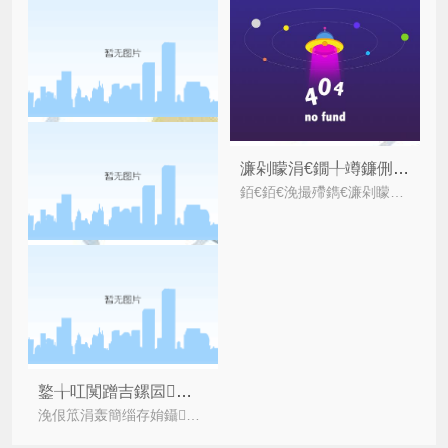
濂剁矇涓€鐗╀竴鐮侀槻浼拷婧郴缁熸湁浠€涔堝姛鑳斤紵鍙互瑙ｅ喅浠€涔堥棶棰橈紵
銆€銆€浼撮殢鐫€濂剁矇浜嬩欢鐨勯棰戝彂鐢燂紝浜轰滑瀵逛簬濂跺埗鍝佺殑璐ㄩ噺瀹夊叏鏄潪甯稿叧娉ㄧ殑锛岀壒鍒槸瀵逛簬濠村辜鍎跨殑濂剁矇锛涗负姝?/i>
鐜╁叿闃蹭吉鏍囩鐨勫簲鐢紝鑹ソ鐨勬彁鍗囦簡娑堣垂浣撻獙 聽
浼佷笟涓轰簡缁存姢鑷繁鍏徃浜у搧鑰屽埗浣滅殑涓€涓緵娑堣垂鑰呭垎杈╃湡浼殑鏍囪瘑锛屽苟涓嶆槸鎵€鏈夌殑浼佷笟閮芥湁闃蹭吉