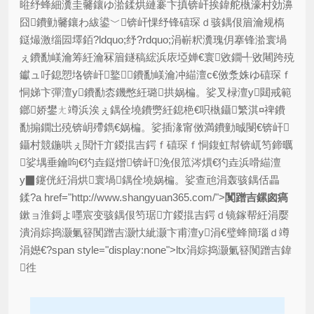
暀纾蜂細瀵圭毊鑲ゆ湁鍒烘縺褰卞搷锛屽挨鍏舵槸濠村効濞
囧鐨勭毊鑲わ紱鍙﹀锛屽惈纾锋礂琛ｄ骇鍝佷篃瀹规槗
鎹熶激缁囩墿銆?ldquo;纾?rdquo;涓嶄粎瀵瑰仴搴锋湁寰堝
ぇ鐨勫嵄瀹筹紝瀹冧篃鐩稿綋浜庡埡婵€寰敓鐗╃敓闀跨殑
钀ュ吇鎴愬垎锛屽鐜鐨勫嵄瀹冲緢澶с€傚洜姝ゆ礂琛ｆ
恫娣卞彈澶у鐨勫枩鐖憋紝璐拱娲楄。娑叉椂澶у閮戒範
鎯娇鐢ㄤ竴浜涘ぇ鍝佺墝鐨勶紝鎴栬€呮槸鑷繁淇¤禆鐨
勫搧鐗岀殑锛岄殢鐫€娲楄。娑插湪甯傚満鐨勭晠閿€锛屽
鑷村競鍦哄ぇ閲忓亣鍐掍吉鍔ｆ礂琛ｆ恫鍑虹幇锛屼笉鍗曞
娑堣垂鑰呴€犳垚鎹熷锛屽浼佷笟涔熼€犳垚浜嗗緢澶
у▉鑳侊紝涓烘寰堝鍝佺墝娲楄。娑查兘涓轰骇鍝佸畾
鍒?a href="http://www.shangyuan365.com/">
闃蹭吉鏍囪瘑
鏉ョ淮鎶よ嚜宸变骇鍝佷笉琚亣鍐掍吉鍔ｄ镜鎵帮紝涓嬮
潰涓婃捣灏氭簮闃蹭吉灏忕紪灏卞甫澶у涓€璧蜂簡瑙ｄ竴
涓嬨€?span style="display:none">ltx涓婃捣灏氭簮闃蹭吉鍏
徃