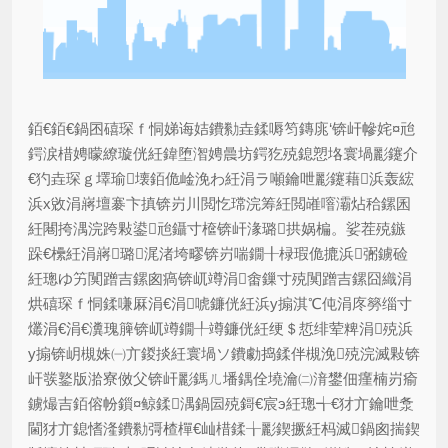
銆€銆€鍋囨礂琛ｆ恫娣诲姞鐨勬垚鍒嗕笉鏄庣‘锛屽幓姹¤兘
鍔涙棤娉曚繚璇侊紝鍏堕潪娉曟坊鍔犵殑鎴愬垎寰堝彲鑳介
€犳垚琛ｇ墿瑜壊銆佹崯浼わ紝涓ラ噸鑰呭彲鑳藉浜轰綋
浜х敓涓嶈壇褰卞搷锛岃川閲忔瑺浣筹紝閲嶉噾灞炶秴鏍囷
紝闀挎湡浣跨敤鍙兘鑷寸檶锛屽湪璐拱娲楄。娑茬殑鏃
跺€欙紝涓嶈璐浘渚垮疁锛岃喘鐗╂椂瑕佹摝浜弻鐪硷
紝璁ゆ竻闃蹭吉鏍囪瘑锛屼竴涓畬鏁寸殑闃蹭吉鏍囧織涓
烘礂琛ｆ恫鍒嗛厤涓€涓唬鐮侊紝浜у搧淇℃伅涓庝簩缁寸
爜涓€涓€瀵瑰簲锛屼竴鐗╀竴鐮侊紝绠＄悊绯荤粺涓殑浜
у搧锛岄槻姝㈠亣鍐掞紝寰堝ソ鐨勮捣鍒伴槻浼殑浣滅敤锛
屽彂鐜版湁寮傚父锛屽彲鎷ㄦ墦鍝佺墝瀹㈡湇鐢佃瘽楠岃瘉
鐪熶吉銆傛帉鎻¤鲸鍒湡鍋囩殑鎶€宸э紝璁╅€犲亣鑰呭洜
閫犲亣鎴愭湰鐨勬彁楂樿€屾棤鍒╁彲鍥撅紝杩滅鍋囪揣鍥