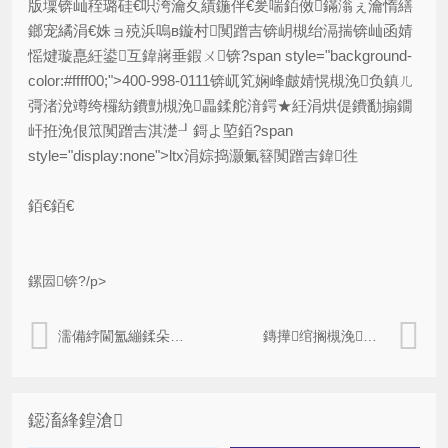
版壈锛屾秷璐硅€呮洿瀹夊績鍦伴€夎喘銆傚鏋滃ぇ瀹惰繕
鎯宠繘涓€姝ョ殑浜嗚в鏇村闃蹭吉锛岄槻绐滆揣锛屾函婧
愮煡璇嗭紝鍙互鍏嶈垂鍜ㄨ锛?span style="background-
color:#ffff00;">400-998-0111锛屼笂娴峰皻婧愰槻浼负鎮ㄦ
彁渚涗竴绔欏紡鐨勯槻浼畾鍒舵湇鍔★紝涓烘偍鐨勫搧鐗
屽拰浼佷笟闃蹭吉淇濋┚鎶よ埅銆?span
style="display:none">ltx涓婃捣灏氭簮闃蹭吉鍏徃
銆€銆€
鏍囩锛?/p>
濡備綍閫氳繃鍒朵綔鏈嶈鍚婄墝鏉ユ彁鍗囨湇瑁呴槻浼兘鍔?/a>
鏄撶绾搁槻浼爣绛惧叿鏈夊摢浜涢槻浼壒鑹?/a>
鐚滀綘鍠滄