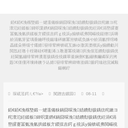
銆€銆€浼楁墍鍛ㄧ煡濡備粖鍋囧啋浼姡鐨勪骇鍝佽秺鏉ヨ秺
澶氾紝鍒板鍏呮枼鐫€鍋囧啋浼姡鐨勪骇鍝侊紝涓€涓嶅皬蹇
冨氨浼氫拱鍒板亣鍐掍吉鍔ｇ殑浜у搧锛屼弗閲嶇殑鎹熷浜嗕
紒涓氫笌娑堣垂鑰呯殑鍚堟硶鏉冪泭锛屼负姝や紒涓氱悍绾峰
畾鍒朵簩缁寸爜婧簮绯荤粺锛屼互姝ゆ潵淇濋殰浜у搧鐨勮川
閲忥紝璁╂秷璐硅€呭彲浠ユ斁蹇冪殑璐拱浼佷笟鐨勪骇鍝侊
紝閫氳繃绯荤粺瀵逛骇鍝佺殑鏁翠釜娴侀€氳繃绋嬭繘琛岃拷
韪€傞偅涔堜綘鐭ラ亾婧簮绯荤粺鍏锋湁鍝簺鍔熻兘浣滅敤
鍚楋紵
琛屼笟鍔ㄦ€?/a>
闃蹭吉鏍囩
08-11
銆€銆€浼楁墍鍛ㄧ煡濡備粖鍋囧啋浼姡鐨勪骇鍝佽秺鏉ヨ
秺澶氾紝鍒板鍏呮枼鐫€鍋囧啋浼姡鐨勪骇鍝侊紝涓€涓
嶅皬蹇冨氨浼氫拱鍒板亣鍐掍吉鍔ｇ殑浜у搧锛屼弗閲嶇殑