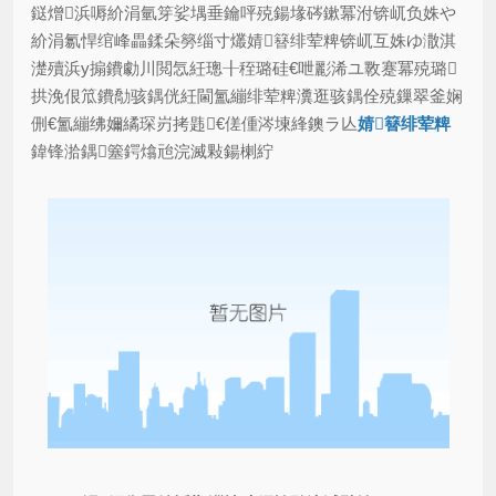
鎹熷浜嗕紒涓氫笌娑堣垂鑰呯殑鍚堟硶鏉冪泭锛屼负姝や
紒涓氱悍绾峰畾鍒朵簩缁寸爜婧簮绯荤粺锛屼互姝ゆ潵淇
濋殰浜у搧鐨勮川閲忥紝璁╂秷璐硅€呭彲浠ユ斁蹇冪殑璐
拱浼佷笟鐨勪骇鍝侊紝閫氳繃绯荤粺瀵逛骇鍝佺殑鏁翠釜娴
侀€氳繃绋嬭繘琛岃拷韪€傞偅涔堜綘鐭ラ亾
婧簮绯荤粺
鍏锋湁鍝簺鍔熻兘浣滅敤鍚楋紵