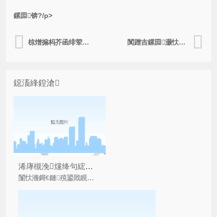
鏍囩锛?/p>
椋熷搧杩芥函绯荤粺鍙互甯︽潵浠€涔堟牱鐨勪紭鍔垮ソ澶勶紵
闃蹭吉鏍囩灏忕鏅?/a>
鐚滀綘鍠滄
浠庨槻浼爣绛句綋鐜板嚭鍟嗗搧缁煎悎绱犺川
闅忕潃鎶€鏈殑鍙戝睍锛岄槻浼妧鏈篃缁忓巻浜嗗法澶х殑鍙橀潻锛岄槻浼爣绛惧湪鎶€鏈拰闃蹭吉鏁堟灉涓婇兘鏈変簡璐ㄧ殑椋炶穬銆傝繖璇佹槑浜?/i>