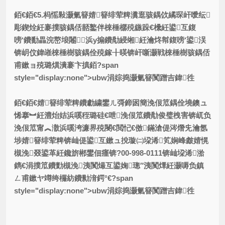
銆€銆€5.杩愮敤灏氭簮婧簮绯荤粺瀵逛骇鍝佽繘琛屽噯纭
彫鍥烇紝褰撲骇鍝佸嚭鐜伴棶棰樼殑鏃跺€欙紝鍙互鍑
嗙‘鐨勫畾浣嶅埌闂浜у搧鐨勪綅缃紝瀹炵幇鍑嗙‘鍙洖
锛岄伩鍏嶉棶棰樹骇鍝佺殑鎵╂暎锛屽噺灏戦棶棰樹骇鍝佸
甫鏉ョ殑璐熼潰褰卞搷銆?span
style="display:none">ubw涓婃捣灏氭簮闃蹭吉鍏徃
銆€銆€婧簮绯荤粺鐨勮繍鐢ㄦ彁鍗囦簡浼佷笟鍝佺墝鐭ュ
悕搴︼紝澧炲姞浜嗘秷璐硅€呭浼佷笟鐨勪俊璧栧害锛屼负
浼佷笟甯︽潵浜嗘洿濂界殑閿€閲忋€傚鏋滄偍涔熸兂瀹氬
埗婧簮绯荤粺锛屾偍鍙互鏉ュ挩璇㈡垜浠笂娴峰皻婧愰
槻浼叕鍙革紝鑱旂郴鐢佃瘽锛?00-998-0111锛屾垜浠湁
鐫€涓撲笟鐨勯槻浼洟闃熶互鍙婅璁″洟闃燂紝灏嗕负鎮
ㄥ甫鏉ヤ竴绔欏紡鐨勬湇鍔°€?span
style="display:none">ubw涓婃捣灏氭簮闃蹭吉鍏徃