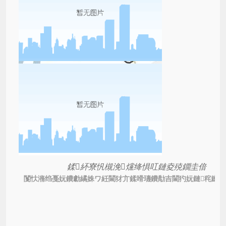
鍒紑寮忛槻浼爣绛惧叿鏈夌殑鐗圭偣