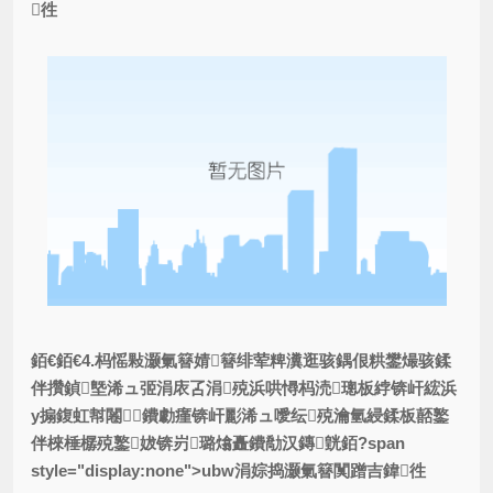
徃
銆€銆€4.杩愮敤灏氭簮婧簮绯荤粺瀵逛骇鍝佷粠鐢熶骇鍒
伴攢鍞墍浠ュ弬涓庡叾涓殑浜哄憳杩涜璁板綍锛屽綋浜
у搧鍑虹幇闂鐨勮瘽锛屽彲浠ュ噯纭殑瀹氫綅鍒板嚭鐜
伴棶棰樼殑鐜妭锛岃璐熻矗鐨勪汉鏄皝銆?span
style="display:none">ubw涓婃捣灏氭簮闃蹭吉鍏徃