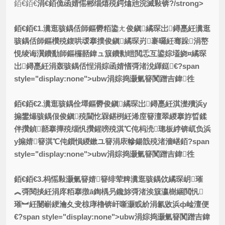
銆€銆€
涓€銆佹函婧愮郴缁熺殑鍔熻兘浣滅敤锛?/strong>
銆€銆€1.瀵逛骇鍝佸師鏂欎粨鍌ㄤ俊鎭繘琛岀鐞嗭紝瀵逛
骇鍝佸師鏂欑殑鍑哄叆搴撲俊鎭繘琛岃褰曪紝骞跺涓嶅
悓绫诲瀷鐨勫師鏂欏嚭鍏ュ簱鐨勬暟閲忎互鍙婃壒娆¤繘琛
岀鐞嗭紝涓轰骇鍝佸悜涓婃函婧愭彁渚涗緷鎹€?span
style="display:none">ubw涓婃捣灏氭簮闃蹭吉鍏徃
銆€銆€2.瀵逛骇鍝佺墿鏂欎俊鎭繘琛岀鐞嗭紝淇濋殰浜у
搧鐢熶骇鍝佷俊鎭殑閫忔槑鍖栵紝浠庢簮澶翠緵搴斿晢鍒
伴攢鍞嚭搴撶殑缁忛攢鍟嗙殑淇℃伅杩涜璁板綍锛屼负浜
у搧婧簮淇℃伅鎻愪緵鏉ユ簮涓庡幓鍚戠殑渚濇嵁銆?span
style="display:none">ubw涓婃捣灏氭簮闃蹭吉鍏徃
銆€銆€3.杩愮敤灏氭簮婧簮绯荤粺瀵逛骇鍝佽繘琛岄璀
︽彁閱掞紝涓庝粨搴撴ā鍧楀叧鑱旀彁渚涘簱瀛樹綑閲忛
璀︼紝闄嶄綆瀹夊叏椋庨櫓锛屽噺灏戜紒涓氱敓浜ф崯澶便
€?span style="display:none">ubw涓婃捣灏氭簮闃蹭吉鍏