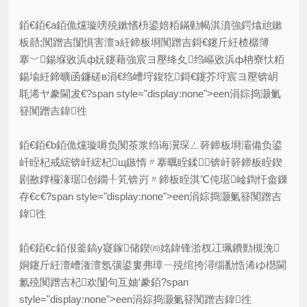
銆€銆€a銆佹爣璇嗙殑鏉愭枡鍙婄粨鏋勭幆淇濆強鍔熻兘鏉
板嚭;闃蹭吉闅惧害澶э紝鍗板埛闃蹭吉鎶€鑳斤紝楂樼簿
搴﹀鍚堢敓浜ф妧鑳藉強宸ヨ壓绛夊绉嶇敓浜ф柟寮忕粨
鍚堬紝鍗曠函鐮磋в涓€绉嶆垨鍑犵鎶€鑳芥垨宸ヨ壓锛岄
毦浠ヤ豢閫犮€?span style="display:none">een涓婃捣灏氭
簮闃蹭吉鍏徃
銆€銆€b銆佹爣璇嗕负闃茶浆绉诲瀷琛ㄥ簳鍗板埛灞備负鍙
屽眰杞戒綋锛屽綋杞щ鏃惰〃搴曞眰鍒锛屽簳鍗板眰鍥
剧敾鐣欏湪琚创鐗╀笂锛岃〃鍗板眰淇℃伅琚崯鍧忓畬鏁
存€с€?span style="display:none">een涓婃捣灏氭簮闃蹭吉
鍏徃
銆€銆€c銆佷釜鎬у寲鎵储鍥㈣姳鍏锋湁杈冮珮鐨勯槻浼
姛鑳斤紝澶嶆潅澶氬彉鍙婁弗璋ㄧ殑绾挎潯缁勫悎浠ゆ櫘閫
氱殑闃蹭吉杞欢闅句互妯′豢銆?span
style="display:none">een涓婃捣灏氭簮闃蹭吉鍏徃