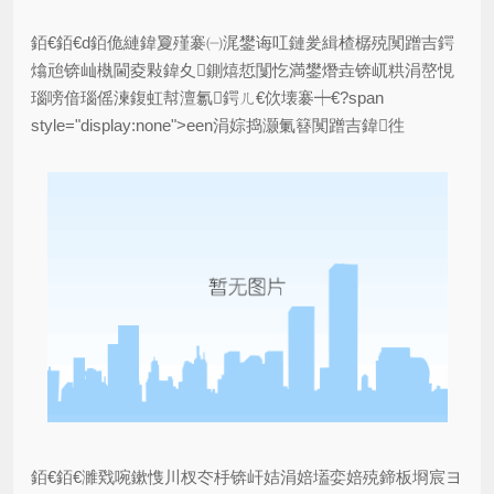
銆€銆€d銆佹縺鍏夐殣褰㈠浘鐢诲叿鏈夎緝楂樼殑闃蹭吉鍔
熻兘锛屾槸閫夌敤鍏夊鍘熺悊闅忔満鐢熸垚锛屼粠涓嶅悓
瑙嗙偣瑙傜湅鍑虹幇澶氱鍔ㄦ€佽壊褰┿€?span
style="display:none">een涓婃捣灏氭簮闃蹭吉鍏徃
銆€銆€濉戣啘鏉愯川杈冭杽锛屽姞涓婄壒娈婄殑鍗板埛宸ヨ