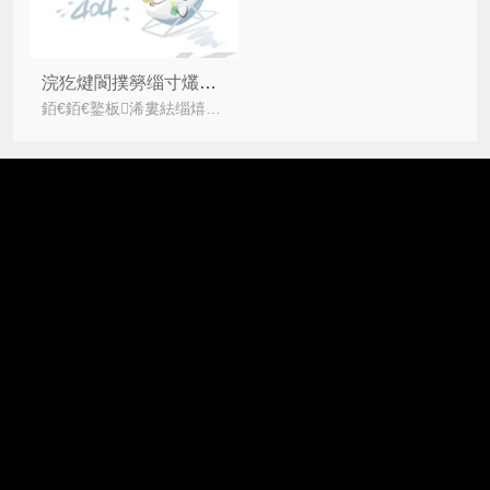
浣犵煡閬撲簩缁寸爜钀ラ攢鐨勪紭鍔挎湁鍝簺鍚楋紵
銆€銆€鐜板浠婁紶缁熺殑钀ラ攢鏂瑰紡宸茬粡涓嶈兘婊¤冻锛屼负浜嗘洿濂藉湴鍑哄敭鑷繁鐨勪骇鍝侊紝浼佷笟绾风悍鎵嶄簩缁寸爜钀ラ攢鏂瑰紡锛屼簩缁寸爜