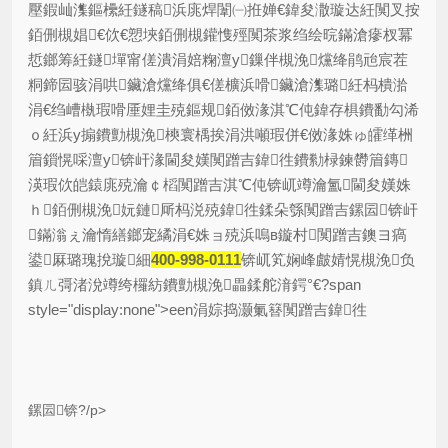
壓鍜屾潗鏂欙紝鐩稿浜庣焊闈㈠拰婵€鍏夋潵璇达紝闃叉按
銆侀槻娼€佽€愬埉銆侀槻鑵愯殌闃茶浆绉绘晥鏋滄瘮杈冪
悊鎯筹紝鐩墠甯傞潰涓婄粷澶у鏁伴槻浼爣绛鹃兘宸茬
粡鍗囩骇涓哄鑶滄爣绛俱€傞櫎浜嗗鑶滄潗璐紝杩樻湁
涓€绉嶆槸瑕嗗厜娌圭殑鏂规銆傚湪淇℃伅鍏存椇鐨勫勾浠
ｏ紝浜у搧鐨勯槻浼樉寰楀挨涓洪噸瑕併€傚湪姝ゅ皬缂栦
篃鎻愰啋澶у锛屽湪閫夋嫨闃蹭吉鍏徃鐨勬椂鍊欎篃鏄
渶瑕佽皑鎱庣殑瀹￠槄闃蹭吉淇℃伅锛屼竴瀹氳閫夋嫨姝
ｈ銆侀槻浼妧鏈厛杩涚殑鍏徃鍒朵綔闃蹭吉鏍囩锛屽
鏋滃ぇ瀹惰繕鎯宠繘涓€姝ョ殑浜嗚в鏇村闃蹭吉鐭ヨ瘑
鍙厤璐瑰挩璇細
400-998-0111
锛屼笂娴峰皻婧愰槻浼负
鎮ㄦ彁渚涗竴绔欏紡鐨勯槻浼畾鍒舵湇鍔°€?span
style="display:none">een涓婃捣灏氭簮闃蹭吉鍏徃
鏍囩锛?/p>