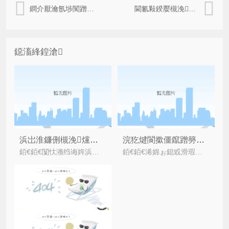
鐧介厭瀹氬埗闃蹭吉鏍囩澧炲姞娑堣垂鑰呬俊浠?/a>
閫氱敤鍨嬮槻浼爣绛炬湁浠€涔堜笉涓€鏍峰悧
鐚滀綘鍠滄
浜岀淮鐮侀槻浼爣绛惧湪甯傚満涓彂灞曠殑涓夊ぇ琛屼笟鏂瑰悜
浣犵煡閬撳僵鑹蹭簩缁寸爜闃蹭吉鏍囩鐨勪紭鍔跨壒鐐规湁鍝簺鍚楋紵
銆€銆€闅忕潃绉诲姩浜掕仈缃戞椂浠ｇ殑鍒版潵锛屼簩缁寸爜鍦ㄥ競鍦轰笂琚帹骞跨殑鑼冨洿瓒婃潵瓒婂箍銆傜幇鍦ㄩ槻浼涓氫篃寮曞叆浜嗕簩缁寸爜
銆€銆€浠婂ぉ鎴戜滑瑕佺粰澶у浠嬬粛鐨勬槸褰╄壊浜岀淮鐮侀槻浼爣绛撅紝瀹冩槸鏍规嵁浜岀淮鐮侀槻浼妧鏈爺鍙戝嚭鏉ョ殑銆傝繖绉嶉槻浼爣