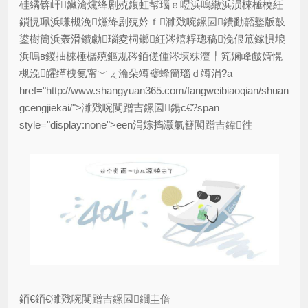
硅繘锛屽鑶滄爣绛剧殑鍑虹幇瑙ｅ喅浜嗚繖浜涢棶棰橈紝
鎻愰珮浜嗛槻浼爣绛剧殑妗ｆ濉戣啘鏍囩鐨勫嚭鐜版敼
鍙樹簡浜轰滑鐨勮瑙夌柌鎯紝涔熺粰璁稿浼佷笟鎵惧埌
浜嗚в鍐抽棶棰樼殑鏂规硶銆傞偅涔堜粖澶╀笂娴峰皻婧愰
槻浼皬缂栧氨甯﹀ぇ瀹朵竴璧蜂簡瑙ｄ竴涓?a
href="http://www.shangyuan365.com/fangweibiaoqian/shuan
gcengjiekai/">濉戣啘闃蹭吉鏍囩鍚с€?span
style="display:none">een涓婃捣灏氭簮闃蹭吉鍏徃
銆€銆€濉戣啘闃蹭吉鏍囩鐗圭偣