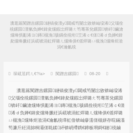
瀵逛簬闃蹭吉鏍囩鐩镐俊澶у閮戒笉闄岀敓锛屾垜浠父瑙佺
殑鏍囩澶氫负婵€鍏夋爣鍜岀焊璐ㄤ笉骞茶兌鏍囩锛屽鑶滄
爣绛惧彲浠ヨ鏄槻浼骇鍝佺殑绗笁浠ｃ€傞浠ｄ负婵€鍏
夋爣绛撅紝浜屼唬涓虹焊璐ㄦ爣绛俱€傜焊璐ㄩ槻浼爣绛炬湁
涓€瀹氱殑
琛屼笟鍔ㄦ€?/a>
闃蹭吉鏍囩
08-20
瀵逛簬闃蹭吉鏍囩鐩镐俊澶у閮戒笉闄岀敓锛屾垜浠
父瑙佺殑鏍囩澶氫负婵€鍏夋爣鍜岀焊璐ㄤ笉骞茶兌鏍囩
锛屽鑶滄爣绛惧彲浠ヨ鏄槻浼骇鍝佺殑绗笁浠ｃ€傞
浠ｄ负婵€鍏夋爣绛撅紝浜屼唬涓虹焊璐ㄦ爣绛俱€傜焊璐
ㄩ槻浼爣绛炬湁涓€瀹氱殑缂虹偣锛屾瘮濡傞槻姘存晥鏋滀
笉濂斤紝涓旀秱灞傞毦鍒紑锛岄殢鐫€鍗板埛鎶€鏈殑鏀