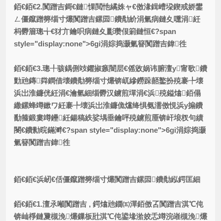
銆€銆€2.闃蹭吉鎶€鏈惈閲忚繘姝ャ€傚湪鍓嶆垜鍥戒娇鐢
ㄥ僵鑹蹭簩缁寸爜闃蹭吉鏍囩鐨勪紒涓氭病鏈夊嚑涓紝
杩欎篃璁╅€犲亣鑰呮病鏈夊彲瓒佷箣鏈恒€?span
style="display:none">6gi涓婃捣灏氭簮闃蹭吉鍏徃
銆€銆€3.璁╀骇鍝侀攱鑺掓瘯闇层€傜敓娲讳腑澶у甯歌鐨
勯兘鏄粦鐧借壊鐨勪簩缁寸爜锛屼縿鐒跺嚭鐜扮殑褰╄壊
浜岀淮鐮侊紝涓€瀹氫細缁欎汉鐪煎墠涓€浜殑鎰熻銆傝
繖鏍蜂竴鏉ワ紝褰╄壊浜岀淮鐮佹爣绛惧氨濡傚悓浜у搧鐨
勫箍鍛婁竴鑸紝鍚稿紩娑堣垂鑰呯殑鐪煎厜锛屽埌杈句績
閿€鐨勬晥鏋溿€?span style="display:none">6gi涓婃捣灏
氭簮闃蹭吉鍏徃
銆€銆€
浜屻€佸僵鑹蹭簩缁寸爜闃蹭吉鏍囩鐨勪紭鍔匡細
銆€銆€1.澶氶噸闃蹭吉 , 鍔熻兘鐗㈤潬銆傚叾闃蹭吉淇℃伅
锛屾棦鏈夐槻浼爜鏁板瓧淇℃伅鍙堟湁姣忎竴浣嶉槻浼爜