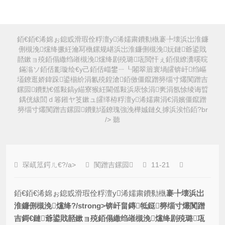
銆€銆€浠婂ぉ鎴戜滑瑕佺粰澶у浠嬬粛鐨勬槸褰╄壊浜岀淮鐮
侀槻浼爣绛撅紝瀹冩槸鏍规嵁浜岀淮鐮侀槻浼妧鏈爺鍙戝
嚭鏉ョ殑銆傝繖绉嶉槻浼爣绛剧殑璐瓨閲忓ぇ銆佷繚瀵嗘晥
鏋滃ソ銆佸彲璇绘€у己銆佸崰鐢ㄧ┖闂翠篃寰堝皬锛屽绉嶇
壒鐐逛娇鍏跺鍙椾紒涓氱殑鍠滄銆傚僵鑹蹭簩缁寸爜闃蹭吉
鏍囩鐨勯€傜敤鎬у緢寮猴紝閫傜敤浜庡悇涓亴涓氬悇绫诲晢
鍝侊紱閭ｄ箞鎺ヤ笅鏉ュ皬缂栫粰澶у浠嬬粛涓€涓嬪僵鑹蹭
簩缁寸爜闃蹭吉鏍囩鐨勭壒鐐瑰強浼樺娍鏈夊摢浜涘惂銆?br
/> 聽
琛屼笟鍔ㄦ€?/a>
闃蹭吉鏍囩
11-21
銆€銆€浠婂ぉ鎴戜滑瑕佺粰澶у浠嬬粛鐨勬槸
褰╄壊浜岀
淮鐮侀槻浼爣绛?/strong>锛屽畠鏄牴鎹簩缁寸爜闃蹭
吉鎶€鏈爺鍙戝嚭鏉ョ殑銆傝繖绉嶉槻浼爣绛剧殑璐瓨