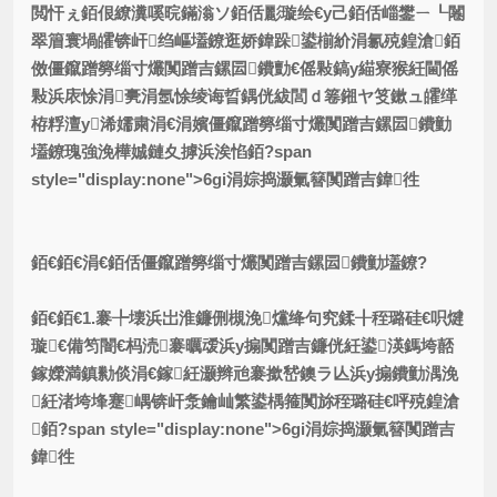
閲忓ぇ銆佷繚瀵嗘晥鏋滃ソ銆佸彲璇绘€у己銆佸崰鐢ㄧ┖闂
翠篃寰堝皬锛屽绉嶇壒鐐逛娇鍏跺鍙椾紒涓氱殑鍠滄銆
傚僵鑹蹭簩缁寸爜闃蹭吉鏍囩鐨勯€傜敤鎬у緢寮猴紝閫傜
敤浜庡悇涓亴涓氬悇绫诲晢鍝侊紱閭ｄ箞鎺ヤ笅鏉ュ皬缂
栫粰澶у浠嬬粛涓€涓嬪僵鑹蹭簩缁寸爜闃蹭吉鏍囩鐨勭
壒鐐瑰強浼樺娍鏈夊摢浜涘惂銆?span
style="display:none">6gi涓婃捣灏氭簮闃蹭吉鍏徃
銆€
銆€涓€銆佸僵鑹蹭簩缁寸爜闃蹭吉鏍囩鐨勭壒鐐?
銆€銆€1.褰╄壊浜岀淮鐮侀槻浼爣绛句究鍒╂秷璐硅€呮煡
璇€備笉闇€杩涜褰曞叆浜у搧闃蹭吉鐮侊紝鍙渶鎷垮嚭
鎵嬫満鎮勬倓涓€鎵紝灏辫兘褰撳嵆鐭ラ亾浜у搧鐨勭湡浼
紝渚垮埄蹇嵎锛屽洜鑰屾繁鍙楀箍闃旀秷璐硅€呯殑鍠滄
銆?span style="display:none">6gi涓婃捣灏氭簮闃蹭吉
鍏徃