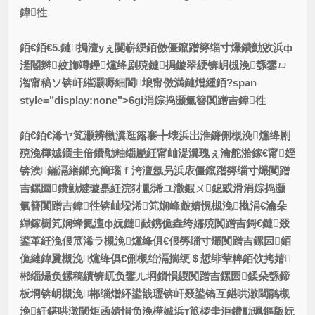
鍏徃
銆€銆€5.鏈挶澶уぇ闄嶄綆銆傚僵鑹蹭簩缁寸爜鐨勭敓浜ф
湰閽辫姣斾竴鑸爣绛剧殑鏈挶鏇翠綆锛岄槻浼綔鐢ㄩ
潪甯稿ソ锛屽繀灏嗕細閬埌甯傚満鏈熷緟銆?span
style="display:none">6gi涓婃捣灏氭簮闃蹭吉鍏徃
銆€銆€浠ヤ笂灏辨槸瀵逛簬褰╄壊浜岀淮鐮侀槻浼爣绛剧
殑浼樺娍鐗圭偣鐨勪粙缁嶏紝甯屾湜瀵瑰ぇ瀹舵湁鎵€甯姪
锛涘鏋滆繕鎯充簡瑙ｆ洿澶氬叧浜庡僵鑹蹭簩缁寸爜闃蹭
吉鏍囩鐨勭煡璇嗭紝浣犲彲浠ユ潵鍜ㄨ鎴戜滑
涓婃捣灏
氭簮闃蹭吉鍏徃
锛屾垜浠笂娴峰皻婧愰槻浼槸涓€瀹朵
緷鎵樹笂娴蜂氦澶ф妧鏈敮鎸佹垚绔嬬殑闃蹭吉鎶€鏈叕
鍙革紝浼佷笟浠ラ槻浼爣绛俱€佷簩缁寸爜闃蹭吉鏍囩銆
佹縺鍏夐槻浼爣绛俱€侀槻绐滆揣绠＄悊绯荤粺銆佽拷婧
郴缁熶负鏍稿績锛屼负鐢ㄦ埛鎻愪緵闃蹭吉鏍囩鍒朵綔鍗
板埛锛岄槻浼郴缁熷紑鍙戠瓑锛屽叕鍙镐互鍖哄潡閾鹃槻
浼紝鍖哄潡閾炬函婧愪负浼樺娍浜т笟椤圭洰鐨勯珮鏂版妧