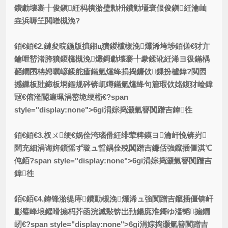
鐨勮壊褰╀俊鎭紝杩樻湁璧勬枡鐨勭壒寰佷俊鎭紝瀹屾
垚浜嗕笁閲嶉槻浼?
銆€銆€2.鏈夋晥鍦版搷鎺ц獖鍐欓槻浼爜浠垮埗銆傞€犲亣
鑰呭嵆渚胯獖鍐欓槻浼爜鎶勮壊褰╀豢鍒讹紝浠ヨ彶鏋楀
嚭鐗囨柟娉曞嵃鍒舵瘡鏋氭爣绛捐捣鐮佽鏁扮櫨鍏?閲囩
撼鏁板瓧鍗板埛鏂规硶锛屼竴鏋氭爣绛句篃瑕佽姳鍑犲崄鍏
冦€傛湰閽遍珮涓嶅垝绠椼€?span
style="display:none">6gi涓婃捣灏氭簮闃蹭吉鍏徃
銆€銆€3.杈ㄨ绠€娲佺洿瑙傦紝绯荤粺鏌ヨ瀹屽悗锛岃
闊充細涓诲姩鎻愮ず璇ュ晢鍝佺殑闃蹭吉鐮佸強鑹插僵淇℃
伅銆?span style="display:none">6gi涓婃捣灏氭簮闃蹭吉
鍏徃
銆€銆€4.鍏锋湁缇庤鐨勯槻浼爜浠ュ強闃蹭吉鑹插僵锛屽
彲璧峰埌鍟嗗搧杩芥函浣滅敤锛岀劧鍚庣淮鎶ゆ湰韬搧鐗
屻€?span style="display:none">6gi涓婃捣灏氭簮闃蹭吉