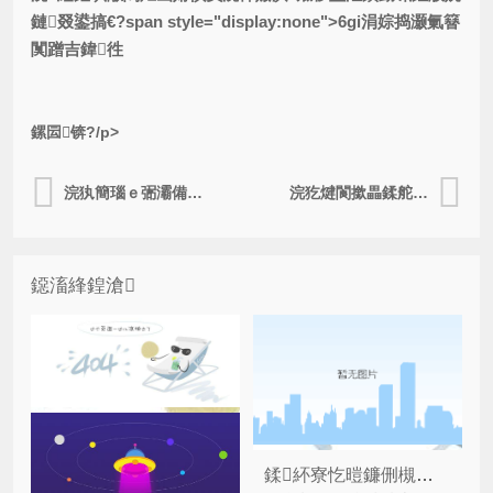
鏈叕鍙搞€?span style="display:none">6gi涓婃捣灏氭簮
闃蹭吉鍏徃
鏍囩锛?/p>
浣犱簡瑙ｅ弻灞備簩缁寸爜闃蹭吉鏍囩鍏风殑浼樺娍鐗圭偣鍚楋紵
浣犵煡閬撳畾鍒舵彮寮€鐣欏簳闃蹭吉鏍囩鍙互甯︽潵鍝簺浼樺娍鍚楋紵
鐚滀綘鍠滄
鍒紑寮忔暟鐮侀槻浼爣绛剧殑鍒朵綔姝ラ