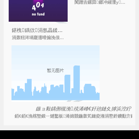
闃蹭吉鏍囩鎯冲繀澶у骞朵笉闄岀敓锛屽叾浣滅敤鍜屾晥鏋滃ぇ瀹跺簲璇ラ兘鏈変綋浼氥€傜幇鍦ㄨ櫧鐒朵篃鏈変笓闂ㄧ殑闃蹭吉浼佷笟鍜屽嵃鍒峰巶鐢?/i>
鍖栧鍝佽涓氬畾鍒朵簩缁寸爜闃蹭吉婧簮绯荤粺鏈夊摢浜涙柟闈㈢殑闇€姹傦紵
涓轰粈涔堝寲濡嗗搧浼佷笟閮界悍绾峰畾鍒朵簩缁寸爜闃蹭吉婧簮绯荤粺?濡備粖甯傚満涓婄殑鍋囪揣鐗瑰埆澶氾紝鍚勪釜琛屼笟閮藉簲璇ラ噸瑙嗛槻浼紝
鏃ョ敤鍝侀槻浼殑浠峰€奸兘鏈夊摢浜涳紵