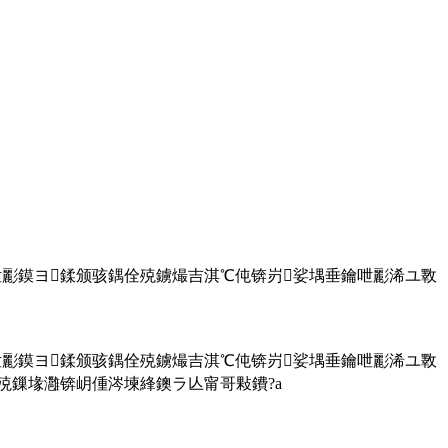
呭彲鏌ヨ鍒颁骇鍝佺殑鐪熶吉淇℃伅锛岃娑堣垂鑰呭彲浠ユ斁
呭彲鏌ヨ鍒颁骇鍝佺殑鐪熶吉淇℃伅锛岃娑堣垂鑰呭彲浠ユ斁
殑鏁堟灉锛岄偅涔堜綘鐭ラ亾甯哥敤鐨?a