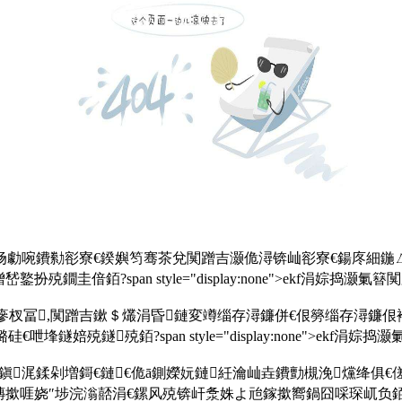
枡钖勮啘鐨勬彮寮€鍨嬩笉骞茶兌闃蹭吉灏佹潯锛屾彮寮€鍚庝細鍦
偣銆?span style="display:none">ekf涓婃捣灏氭
绫绘瘮杈冨,闃蹭吉鏉＄爜涓昏鏈変竴缁存潯鐮併€佷簩缁存潯鐮
鐩殑銆?span style="display:none">ekf涓婃
浘鍒剁増鎶€鏈€佹ā鍘嬫妧鏈紝瀹屾垚鐨勯槻浼爣绛俱€傞暛灏勯
浣滃嚭涓€鏍风殑锛屽洜姝よ兘鎵撳嚮鍋囧啋琛屼负銆?span style