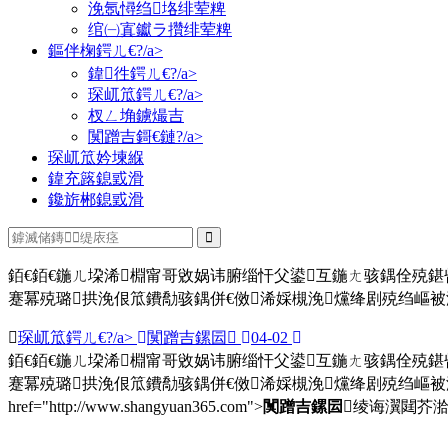
浼氬憳绉垎绯荤粺
绾㈠寘钀ラ攢绯荤粺
鏂伴椈鍔ㄦ€?/a>
鍏徃鍔ㄦ€?/a>
琛屼笟鍔ㄦ€?/a>
杈ㄥ埆鐪熶吉
闃蹭吉鎶€鏈?/a>
琛屼笟妗堜緥
鍏充簬鎴戜滑
鑱旂郴鎴戜滑
銆€銆€鍦ㄦ垜浠棩甯哥敓娲讳腑缁忓父鍙互鍦ㄤ骇鍝佺殑
蹇冪殑璐拱浼佷笟鐨勪骇鍝併€傚浠婇槻浼爣绛剧殑绉嶇被浜
琛屼笟鍔ㄦ€?/a>
闃蹭吉鏍囩
04-02
銆€銆€鍦ㄦ垜浠棩甯哥敓娲讳腑缁忓父鍙互鍦ㄤ骇鍝佺殑
蹇冪殑璐拱浼佷笟鐨勪骇鍝併€傚浠婇槻浼爣绛剧殑绉嶇
href="http://www.shangyuan365.com">
闃蹭吉鏍囩
绫诲瀷閮芥湁鍝簺