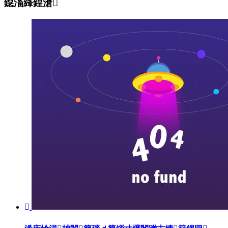
鐚滀綘鍠滄