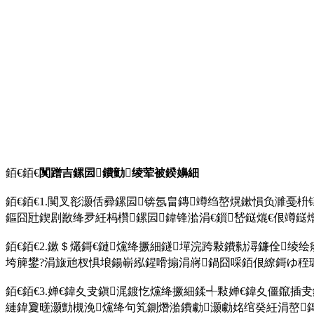
銆€銆€
闃蹭吉鏍囩鐨勭绫荤被鍨嬶細
銆€銆€1.闃叉彮灏佸彛鏍囩锛氬畠鏄竴绉嶅熀鏉愪负濉戞
鏂囧瓧鍥剧敾绛夛紝杩欑鏍囩鍏锋湁涓€鎻嵆鎹熴€佷竴鎹熷嵆鐜扮殑鐗圭
銆€銆€2.鏉＄爜鎶€鏈爣绛撅細鐩墠浣跨敤鐨勬潯鐮佺
垮簲鐢?涓旇兘杈惧埌鍚嶄紭鍟嗗搧涓嶈鍋囧啋銆佷繚鎶ゆ秷璐硅€呭埄鐩婄殑
銆€銆€3.婵€鍏夊叏鎭浘鍍忔爣绛撅細鍒╃敤婵€鍏夊僵鑹插叏鎭
縺鍏夐暛灏勯槻浼爣绛句笂鍘熸湁鐨勮灏勮姳绾癸紝涓嶅鏄撳啀娆″埗