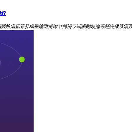
滐紵
紝缁欎紒涓氫笌娑堣垂鑰呭甫鏉ヤ簡涓ラ噸鐨勫嵄瀹筹紝浼佷笟涓轰