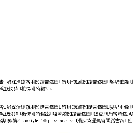
鍖呰涓婇潰鐪嬪埌闃蹭吉鏍囩锛岄€氳繃闃蹭吉鏍囩娑堣垂鑰
旇姳鍏棬锛屼笉鍚?/p>
鍖呰涓婇潰鐪嬪埌闃蹭吉鏍囩锛岄€氳繃闃蹭吉鏍囩娑堣垂鑰
被浜旇姳鍏棬锛屼笉鍚岀绫荤殑闃蹭吉鏍囩鏈夌潃涓嶄竴鏍风
锛?span style="display:none">ekf涓婃捣灏氭簮闃蹭吉鍏徃