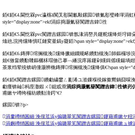
銆€銆€4.閫忔槑pvc瀛楁ā闃叉彮閫氱敤鏍囩锛氭彮璧峰墠涓
style="display:none">ekf涓婃捣灏氭簮闃蹭吉鍏徃
銆€銆€5.閫忔槑pvc闃蹭吉鏍囩锛氬湪涓嶅共鑳舵爣绛炬垨
熻兘,浣挎爣绛惧叿鏈変釜鎬у寲銆?span style="display:non
銆€銆€6.鏄撶绾搁槻浼爣绛撅細鐗规畩鐨勯槻浼師鏂欏
姐€傚畠鐨勫竷鏂欐柇瑁傚己搴﹁繙浣庝簬鑳剁矘鍓傜矘鍚堝姏
茶浆绉荤殑锛岄偅灏辨槸鏄撶绾搁槻浼爣绛俱€?span style="di
銆€銆€闃蹭吉鏍囩鐨勮繍鐢ㄥ彲浠ユ湁鏁堢殑鎵撳嚮鍋囧啋
勮瘽锛屾杩庢潵鍜ㄨ鎴戜滑
涓婃捣灏氭簮闃蹭吉鍏徃锛岃
甫鏉ヤ竴绔欏紡鐨勬湇鍔°€?
鏍囩锛?/p>
涓婁竴绡囷細
浼佷笟浜у搧璐翠笂闃蹭吉鏍囩鑳藉甫鏉ヤ粈
涓嬩竴绡囷細
浼佷笟浜у搧璐翠笂闃蹭吉鏍囩鑳藉甫鏉ュ摢