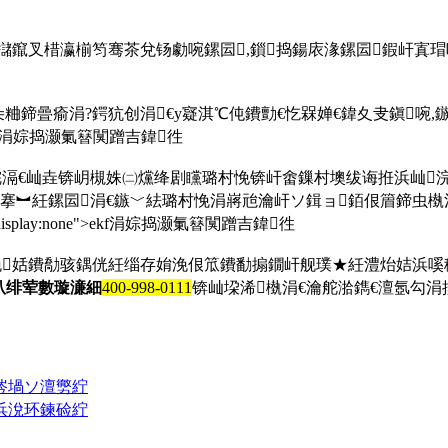
虹櫧鑹叉棤瀛椾笉骞茶兌钖勮啘鏍囩,鎻捣鍚庡湪鏍囩鍜屽寘瑁
鍏朵粬鍗曡瘉涓?鍔犺创涓€у寲淇℃伅鐨勯€忔槑婵€鍏夊叏鎭啘
e">ekf涓婃捣灏氭簮闃蹭吉鍏徃
埗浣滆€屾垚锛岄槻姝㈡爣绛剧矘璐村悗锛屽畬鏁村墺绂诲拰浜屾
搴︼紝鏍囩涓€鏃﹀紶璐村悗涓嶈兘瀹屽ソ鍓ョ銆佷篃鍗虫槸
splay:none">ekf涓婃捣灏氭簮闃蹭吉鍏徃
浼姡鐨勪骇鍝侊紝缁存姢浼佷笟鐨勫搧鐗屽舰璞★紝澧炲姞浜嗘秷
仈绯荤數璇濓細
400-998-0111
锛屾垜浠槸涓€瀹舵湁鐫€澶氬勾
涔堝ソ澶勶紵
浜涗环鍊硷紵