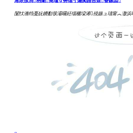
浠庡悇涓柟闈簡瑙ｄ簩缁寸爜闃蹭吉婧簮鏍囩
闅忕潃绉戞妧鐨勫彂灞曪紝缁欐垜浠殑鏃ュ瓙甯︽潵浜