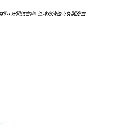
吉鍔ｏ紝闃蹭吉鍏徃涔熷湪鏇存柊闃蹭吉