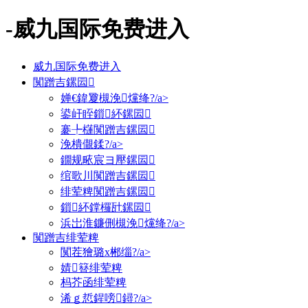
-威九国际免费进入
威九国际免费进入
闃蹭吉鏍囩
婵€鍏夐槻浼爣绛?/a>
鍙屽眰鎻紑鏍囩
褰╄櫣闃蹭吉鏍囩
浼樻儬鍒?/a>
鐗规畩宸ヨ壓鏍囩
绾歌川闃蹭吉鏍囩
绯荤粺闃蹭吉鏍囩
鎻紑鐣欏瓧鏍囩
浜岀淮鐮侀槻浼爣绛?/a>
闃蹭吉绯荤粺
闃茬獪璐х郴缁?/a>
婧簮绯荤粺
杩芥函绯荤粺
浠ｇ悊鍟嗙鐞?/a>