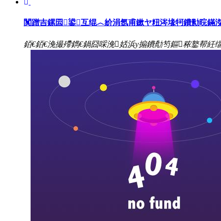
闃蹭吉鏍囩鍙互绲︿紒涓氬甫鏉ヤ粈涔堟牱鐨勬晥鏋
銆€銆€浼撮殢鐫€鍋囧啋浼姡浜у搧鐨勪笉鏂秾鐜帮