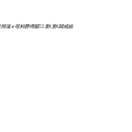
簡瑙ｅ喅杩欎竴闂寰€寰€閮戒細