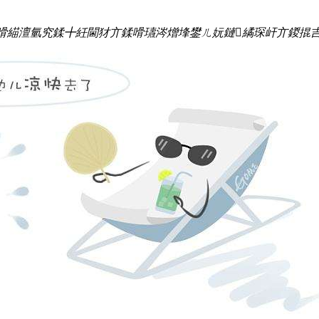
嗗緢澶氫究鍒╋紝閫犲亣鍒嗗瓙涔熷埄鐢ㄦ妧鏈繘琛屽亣鍐掍