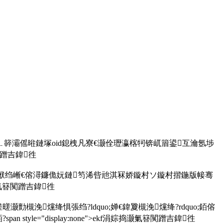
ㄥ簳灞傜暀鏈塚oid鎴栧凡寮€灏佺瓑瀛楁牱锛屼篃鍙互瀹氬埗
簮闃蹭吉鍏徃
佷袱绉嶃€傛潯鐮佹妧鏈笉浠呰兘淇冧娇鏇村ソ鏇村揩鍦版帹骞
捣灏氭簮闃蹭吉鍏徃
槻浼爣绛惧張绉?ldquo;婵€鍏夐槻浼爣绛?rdquo;銆傛
="display:none">ekf涓婃捣灏氭簮闃蹭吉鍏徃