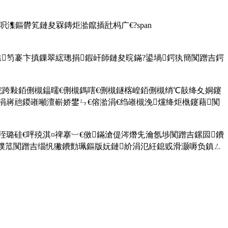
呮潗鏂欎笂鏈夋槑鏄炬湁鑹插瓧杩广€?span
,鏃笉褰卞搷鏁翠綋璁捐鍜屽師鏈夋晥鏋?鍙堝鍔犱簡闃蹭吉鍔
浣跨敤銆侀槻鎾曘€侀槻鎷嗐€侀槻鐩楁崲銆侀槻绡℃敼绛夊姛鑳
涓嶈兘鍐嶉噸澶嶄娇鐢ㄣ€傛湁涓€绉嶉槻浼爣绛炬槸鑳藉闃
璐硅€呯殑淇¤禆搴︺€傚鏋滄偍涔熸兂瀹氬埗闃蹭吉鏍囩鐨
涓撲笟闃蹭吉缁忛獙鐨勯珮鏂版妧鏈紒涓氾紝鎴戜滑灏嗕负鎮ㄥ