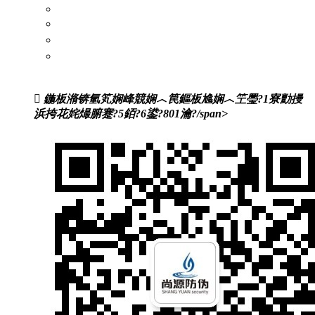
浜岀淮鐮侀槻浼爣绛?/a>
闃茬獪璐х郴缁?/a>
婧簮绯荤粺
浼氬憳绉垎绯荤粺
鍦板潃锛氫笂娴峰競娴︿笢鏂板尯娴︿笁璺?1寮勯摱
浜挎花姹熶腑蹇?5銆?6鍙?801瀹?/span>