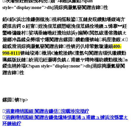
埉灞傦紝鐒跺悗杩涜妯″垏鎺掑簾銆?span
style="display:none">dhj涓婃捣灏氭簮闃蹭吉鍏徃
銆€銆€浜岀淮鐮侀槻浼殑杩愮敤鍙互鏈夋晥鐨勬墦鍑诲亣
鍐掍吉鍔ｏ紝甯姪浼佷笟鎻愬崌浼佷笟鍝佺墝鐭ュ悕搴︼紝
鑾峰彇鏇村娑堣垂鑰咃紝澧炲姞浜у搧閿€閲忥紱濡傛灉鎮ㄤ
篃鎯冲畾鍒朵簩缁寸爜闃蹭吉鏍囩鐨勮瘽锛屾杩庢潵鍜ㄨ
鎴戜滑
涓婃捣灏氭簮闃蹭吉鍏徃锛岃仈绯荤數璇濓細
400-
998-0111
锛屾垜浠槸涓€瀹舵湁鐫€澶氬勾闃蹭吉缁忛獙鐨勯
珮鏂版妧鏈紒涓氾紝灏嗕负鎮ㄥ甫鏉ヤ竴绔欏紡鐨勯槻浼в
鍐虫柟妗堛€?span style="display:none">dhj涓婃捣灏氭簮闃
蹭吉鍏徃
鏍囩锛?/p>
涓婁竴绡囷細
闃蹭吉鐮佸浣曞埗浣滐紵
涓嬩竴绡囷細
闃蹭吉鐮佹爣绛惧彲浠ュ甫鏉ュ摢浜涗綔鐢ㄤ
环鍊硷紵