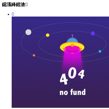
鐚滀綘鍠滄