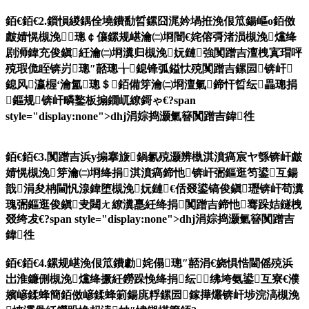
銆€銆€2.鎻愪緵鍝佺墝鐨勫晢鏍囧浘妗堝拰浼佷笟鍚嶇о銆傚
皻婧愰槻浼璁￠儴鏍规嵁瀹㈡埛闇€姹傛彁渚涢槻浼爣绛
剧浉鍏充俊鎭紝瀹㈡埛瀵归槻浼妧鏈強闃蹭吉澶栧寘瑁呯
殑瑕佹眰锛岃璁″嚭璁╁鎴锋弧鎰忕殑闃蹭吉鏍囩锛屽
鎴风瀛楃‘瀹氳璁＄銆備笌瀹㈡埛澶氭鍗忓晢纭畾璁捐
鏂规锛屽疄鐜板搧鐗屼繚鎶ゃ€?span
style="display:none">dhj涓婃捣灏氭簮闃蹭吉鍏徃
銆€銆€3.闃蹭吉浜у搧搴旇鍋氱殑灏辨槸淇濆瘑宸ヤ綔锛屽皻
婧愰槻浼笌瀹㈡埛绛捐淇濆瘑鍗忚锛屽弻鏂逛笉鍙互鍚
戠涓夋柟閫忛湶鍏堕槻浼妧鏈€佸叕鍙镐俊鎭瓑锛屽苟瀵
瑰弻鏂逛俊鎭叏閮ㄤ繚瀵嗭紝绛捐闃蹭吉鍗忚骞跺姞鐩栧
叕绔犮€?span style="display:none">dhj涓婃捣灏氭簮闃蹭吉
鍏徃
銆€銆€4.鏍规嵁浼佷笟鐨勮姹傝璁″嚭涓€娆惧悎閫傜殑浜
岀淮鐮侀槻浼爣绛撅紝鐒跺悗绛捐纭绋垮氨鍙互寮€濮
嬪嵃鍒蜂簡銆傚嵃鍒蜂箣鍚庣粰鏍囩鎵撶爜锛屽埗浣滈槻浼