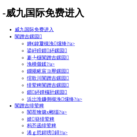
-威九国际免费进入
威九国际免费进入
闃蹭吉鏍囩
婵€鍏夐槻浼爣绛?/a>
鍙屽眰鎻紑鏍囩
褰╄櫣闃蹭吉鏍囩
浼樻儬鍒?/a>
鐗规畩宸ヨ壓鏍囩
绾歌川闃蹭吉鏍囩
绯荤粺闃蹭吉鏍囩
鎻紑鐣欏瓧鏍囩
浜岀淮鐮侀槻浼爣绛?/a>
闃蹭吉绯荤粺
闃茬獪璐х郴缁?/a>
婧簮绯荤粺
杩芥函绯荤粺
浠ｇ悊鍟嗙鐞?/a>