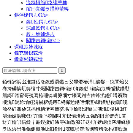
浼氬憳绉垎绯荤粺
绾㈠寘钀ラ攢绯荤粺
鏂伴椈鍔ㄦ€?/a>
鍏徃鍔ㄦ€?/a>
琛屼笟鍔ㄦ€?/a>
杈ㄥ埆鐪熶吉
闃蹭吉鎶€鏈?/a>
琛屼笟妗堜緥
鍏充簬鎴戜滑
鑱旂郴鎴戜滑
銆€銆€浜岀淮鐮佸湪鎴戜滑鏃ュ父鐢熸椿涓繍鐢ㄧ殑闈炲父
骞挎硾锛屼簩缁寸爜闃蹭吉鎶€鏈湪鍚勮鍚勪笟杩愮敤鐨勪
篃鏄潪甯哥殑骞挎硾锛屼簩缁寸爜闃蹭吉鍏锋湁鐙竴鐨勯
槻浼浘妗堬紝涓嶄粎缇庤杩樿兘鍖呭惈澶ч噺鐨勪俊鎭唴
瀹癸紝骞朵笖杩樻柟渚夸簡娑堣垂鑰呮煡璇㈢湡浼俊鎭紝
澧炲姞浜嗛€犲亣鑰呯殑閫犲亣鎴愭湰浠ュ強闅惧害锛岃閫
犲亣鑰呮棤鍒╁彲鍥撅紝浠庤€屾斁寮冮€犲亣锛岄偅涔堜綘鐭
ラ亾浜岀淮鐮侀槻浼爣绛惧浣曞埗浣滃悧锛熷湪杩欓噷灏