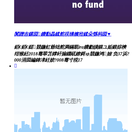
闃蹭吉鏍囩鐨勫畾鍒舵祦绋嬪拰鍒朵綔杩囩▼
銆€銆€鎹競鍦虹爺绌舵満鏋凱ira鐨勮皟鏌ユ姤鍛婃樉
绀猴紝2018骞翠笘鐣屽搧鐗屼繚鎶ゅ競鍦鸿妯′负37浜?
000涓囩編鍏冿紝姣?008骞寸殑17