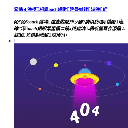
鍙楀ぇ浼楁杩嶤oach鍖呭浣曡鲸鍒湡浼紵
銆€銆€coach鍖呴鑹查矞鑹冲ソ鐪?娆惧紡澶ф柟鐙壒,
鎵€浠oach鍖呮繁鍙楀コ鎬х殑鍠滄,杩戜簺骞存潵鍦ㄥ
競闈笂鐨勫崰鎹殑浠?/i>