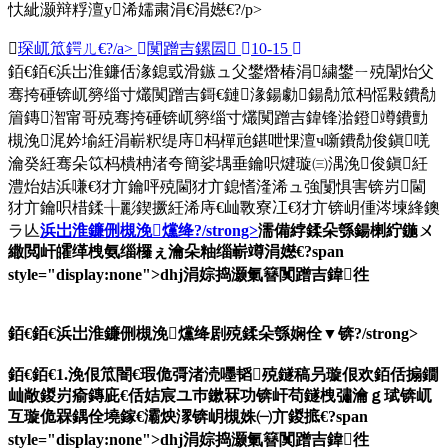
忕紪灏辩粰澶у浠嬬粛涓€涓嬨€?/p>
琛屼笟鍔ㄦ€?/a>
闃蹭吉鏍囩
10-15
銆€銆€浜岀淮鐮佸湪鎴戜滑鏃ュ父鐢熸椿涓繍鐢ㄧ殑闈炲父
骞挎硾锛屼簩缁寸爜闃蹭吉鎶€鏈湪鍚勮鍚勪笟杩愮敤鐨勪
篃鏄潪甯哥殑骞挎硾锛屼簩缁寸爜闃蹭吉鍏锋湁鐙竴鐨勯
槻浼浘妗堬紝涓嶄粎缇庤杩樿兘鍖呭惈澶ч噺鐨勪俊鎭唴
瀹癸紝骞朵笖杩樻柟渚夸簡娑堣垂鑰呮煡璇㈢湡浼俊鎭紝
澧炲姞浜嗛€犲亣鑰呯殑閫犲亣鎴愭湰浠ュ強闅惧害锛岃閫
犲亣鑰呮棤鍒╁彲鍥撅紝浠庤€屾斁寮冮€犲亣锛岄偅涔堜綘鐭
ラ亾
浜岀淮鐮侀槻浼爣绛?/strong>
濡備綍鍒朵綔鍚楋紵鍦ㄨ
繖閲屽皬缂栧氨缁欏ぇ瀹朵粙缁嶄竴涓嬨€?span
style="display:none">dhj涓婃捣灏氭簮闃蹭吉鍏徃
銆€銆€
浜岀淮鐮侀槻浼爣绛剧殑鍒朵綔娴佺▼锛?/strong>
銆€銆€1.浼佷笟闇€瑕佹彁渚涜嚜韬殑鐩稿叧璇佷欢銆佸搧鐗
屾敞鍐岃瘉鏄庛€佸姞宸ユ巿鏉冧功锛屽苟鐩栧彇瀹ｇ珷锛屼
互璇佹槑鍝佺墝鎵€灞炴潈锛岄槻姝㈠亣鍐掋€?span
style="display:none">dhj涓婃捣灏氭簮闃蹭吉鍏徃