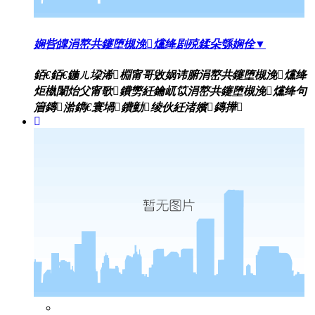
娴呰皥涓嶅共鑳堕槻浼爣绛剧殑鍒朵綔娴佺▼
銆€銆€鍦ㄦ垜浠棩甯哥敓娲讳腑涓嶅共鑳堕槻浼爣绛
炬槸闈炲父甯歌鐨勶紝鑰屼笖涓嶅共鑳堕槻浼爣绛句
篃鏄湁鐫€寰堝鐨勭绫伙紝渚嬪鏄撶
闃蹭吉鏍囩