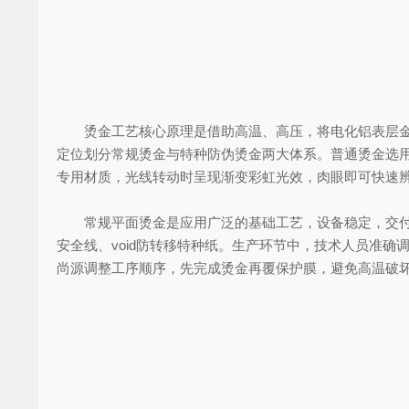
烫金工艺核心原理是借助高温、高压，将电化铝表层金属镀层
定位划分常规烫金与特种防伪烫金两大体系。普通烫金选
专用材质，光线转动时呈现渐变彩虹光效，肉眼即可快速
常规平面烫金是应用广泛的基础工艺，设备稳定，交付周
安全线、void防转移特种纸。生产环节中，技术人员准
尚源调整工序顺序，先完成烫金再覆保护膜，避免高温破