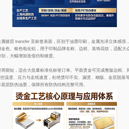
 transfer 至标签表面，区别于油墨印刷，金属光泽立体感
用金色、银色电化铝，用于印制品牌名称、边框、装饰花纹，适配大
辨别，大幅增加造假仿制难度。
期短，适合大批量标准化标签订单。平面烫金可完成整版边框、局部
确调控温度、压力与走纸速度，杜绝烫印不实、漏烫、糊版、金层脱落
坏底层防伪油墨，保障所有防伪结构完整可用。