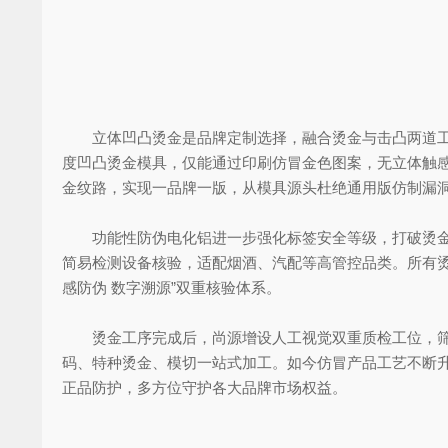
立体凹凸烫金是品牌定制选择，融合烫金与击凸两道工序
度凹凸烫金模具，仅能通过印刷仿冒金色图案，无立体触感
金纹路，实现一品牌一版，从模具源头杜绝通用版仿制漏
功能性防伪电化铝进一步强化标签安全等级，打破烫金仅
简易检测设备核验，适配烟酒、汽配等高管控品类。所有
感防伪 数字溯源”双重核验体系。
烫金工序完成后，尚源增设人工视觉双重质检工位，筛选
码、特种烫金、模切一站式加工。如今仿冒产品工艺不断
正品防护，多方位守护各大品牌市场权益。