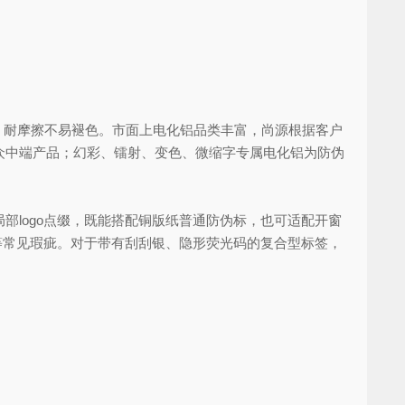
强，耐摩擦不易褪色。市面上电化铝品类丰富，尚源根据客户
众中端产品；幻彩、镭射、变色、微缩字专属电化铝为防伪
logo点缀，既能搭配铜版纸普通防伪标，也可适配开窗
等常见瑕疵。对于带有刮刮银、隐形荧光码的复合型标签，