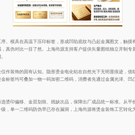
。模具在高温下压印标签，形成凹陷底纹与凸起金属图文，触摸有
，真伪对比一目了然。上海尚源支持客户提供矢量图纸独立开制专属烫
洞。
作装饰的固有认知。隐形烫金电化铝在自然光下无明显痕迹，借助
烫金标签均可叠加一物一码加密二维码，消费者先通过金属光泽、凹凸
烫印偏移、金层划痕、残缺次品，保障出厂成品统一标准。从平价
升级，单一二维码防伪早已存在漏洞，上海尚源将烫金装饰工艺转化