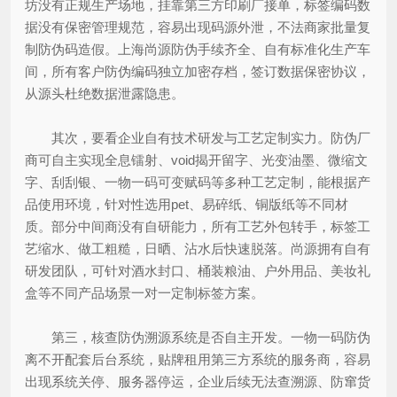
坊没有正规生产场地，挂靠第三方印刷厂接单，标签编码数
据没有保密管理规范，容易出现码源外泄，不法商家批量复
制防伪码造假。上海尚源防伪手续齐全、自有标准化生产车
间，所有客户防伪编码独立加密存档，签订数据保密协议，
从源头杜绝数据泄露隐患。
其次，要看企业自有技术研发与工艺定制实力。防伪厂
商可自主实现全息镭射、void揭开留字、光变油墨、微缩文
字、刮刮银、一物一码可变赋码等多种工艺定制，能根据产
品使用环境，针对性选用pet、易碎纸、铜版纸等不同材
质。部分中间商没有自研能力，所有工艺外包转手，标签工
艺缩水、做工粗糙，日晒、沾水后快速脱落。尚源拥有自有
研发团队，可针对酒水封口、桶装粮油、户外用品、美妆礼
盒等不同产品场景一对一定制标签方案。
第三，核查防伪溯源系统是否自主开发。一物一码防伪
离不开配套后台系统，贴牌租用第三方系统的服务商，容易
出现系统关停、服务器停运，企业后续无法查溯源、防窜货