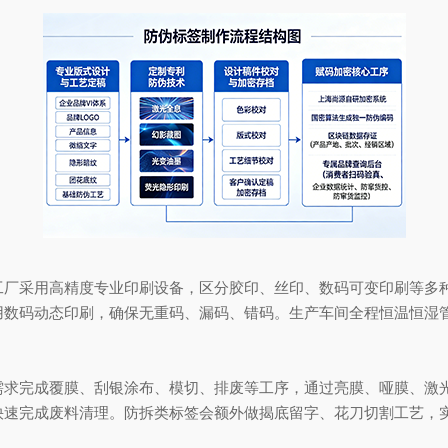
采用高精度专业印刷设备，区分胶印、丝印、数码可变印刷等多种
用数码动态印刷，确保无重码、漏码、错码。生产车间全程恒温恒湿
完成覆膜、刮银涂布、模切、排废等工序，通过亮膜、哑膜、激光
快速完成废料清理。防拆类标签会额外做揭底留字、花刀切割工艺，