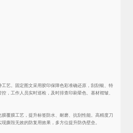
工艺。固定图文采用胶印保障色彩准确还原，刮刮银、特
管控，工作人员实时巡检，及时排查印刷晕色、基材褶皱、
膜覆膜工艺，提升标签防水、耐磨、抗刮性能。高精度刀
实现撕毁无效的防复用效果，多方位提升防伪壁垒。