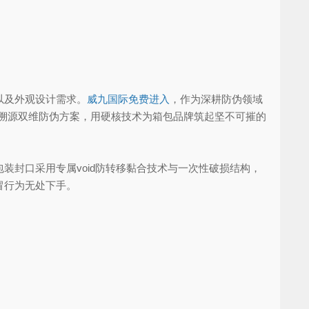
以及外观设计需求。
威九国际免费进入
，作为深耕防伪领域
字溯源双维防伪方案，用硬核技术为箱包品牌筑起坚不可摧的
封口采用专属void防转移黏合技术与一次性破损结构，
冒行为无处下手。