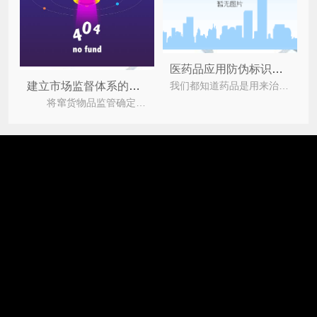
医药品应用防伪标识，赢得消费者信赖
我们都知道药品是用来治病救人的，其质量须百分之一百的安全、可靠，医药产品的质量问题于人
建立市场监督体系的重要操手，护肤品防窜货系统
将窜货物品监管确定为企业制度，成立专门机构，专人检查经销商是否在窜货。对各区域市场进行产品