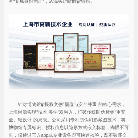
有“专属身份凭证”，从源头斩断假货链条。
针对博物馆ip授权文创“颜值与安全并重”的核心需求，
上海尚源实现“技术 美学”双融入，打破传统防伪标签“重安
全、轻设计”的局限。公司采用专利防伪幻影藏图技术，将
博物馆专属标识、授权信息以隐形方式嵌入标签，肉眼不可
见，仅通过官方app或专业设备即可快速核验，既不破坏文