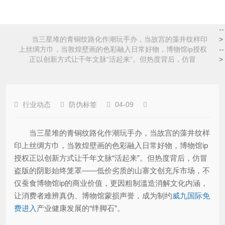
--
当三星堆的青铜纹路化作潮玩手办，当故宫的藻井纹样印
>
上丝绸方巾，当敦煌壁画的色彩融入日常好物，博物馆ip授权
--
正以创新方式让千年文脉“活起来”。但热度背后，仿冒
>
行业动态
防伪标签
04-09
当三星堆的青铜纹路化作潮玩手办，当故宫的藻井纹样
印上丝绸方巾，当敦煌壁画的色彩融入日常好物，博物馆ip
授权正以创新方式让千年文脉“活起来”。但热度背后，仿冒
盗版的阴影始终笼罩——低价劣质的山寨文创充斥市场，不
仅蚕食博物馆ip的商业价值，更因粗制滥造消解文化内涵，
让消费者难辨真伪、博物馆蒙损声誉，成为制约
威九国际免
费进入
产业健康发展的“绊脚石”。