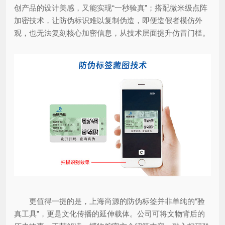
创产品的设计美感，又能实现“一秒验真”；搭配微米级点阵
加密技术，让防伪标识难以复制伪造，即便造假者模仿外
观，也无法复刻核心加密信息，从技术层面提升仿冒门槛。
更值得一提的是，上海尚源的防伪标签并非单纯的“验
真工具”，更是文化传播的延伸载体。公司可将文物背后的