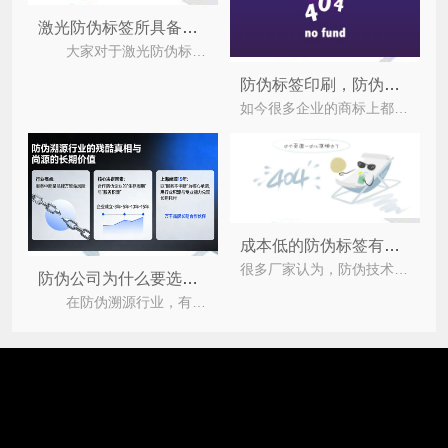
激光防伪标签所具备的技术要求你了解多少？
大家对于激光防伪标签应该都很了解吧，它在防伪行业中也是占据着很重要的作用，它作为防伪技术产
防伪标签印刷，防伪标签做出来有什么价值？
如今很多企业的商标上都贴有防伪标签，但个别企业不知道什么是防伪标签，因此产品上的防伪标签没有概
成本低的防伪标签有哪些？
很多厂家认为，防伪技术的成本越高，这样的防伪技术越好，可以保护自己的产品不受假冒分子的仿冒。这样
防伪公司为什么要选择上海尚源防伪？
在防伪溯源行业，有一个残酷却真实的真相：服务中断，是品牌方致命的风险。而决定服务是否中断的核