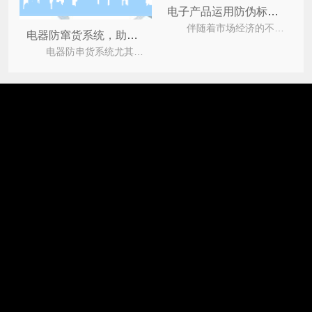
电子产品运用防伪标签能够带来什么效果？
伴随着市场经济的不断发展，市场上有着不少的假冒伪劣产品，严重的损害了企业与消费者之间的合法
电器防窜货系统，助净化市场
电器防串货系统尤其重要，尚源防伪公司表示。因为电器的销售有其特殊性，不同区域的型号、价格都