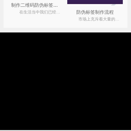
制作二维码防伪标签的流程你都知道那些呢？
在生活当中我们已经离不开二维码了，它的推广和普遍让大家对它的认知更加的广。因为它的印刷制
防伪标签制作流程
市场上充斥着大量的假冒伪劣的产品，消费者难以辨别真假，严重的损害了企业与消费者的合法权益，占