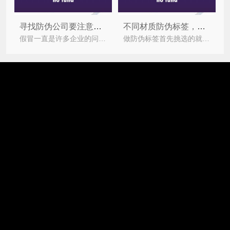
寻找防伪公司要注意哪些问题？
不同材质防伪标签，防伪功能也不同
假冒一直是许多企业的问题，为了抑制假冒产品出现。许多企业都在与防伪公司合作制作防伪标签，以保护
做防伪标签首先挑选的就是防伪材料，无论选用何种防伪技术，都需要在防伪材料的基础上进行施