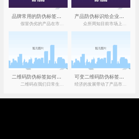
品牌常用的防伪标签具有什么优势特性？
产品防伪标识给企业带来的优势优点
假冒伪劣的产品在市场上络绎不绝，严重的损害了企业与消费者之间的合法权益，为此很多企业都会去
众所周知目前市场上有着不少的假冒伪劣产品，严重的损害了企业与消费者之间的合法权益，为了解决
二维码防伪标签如何实现防伪的？具有哪些优势？
可变二维码防伪标签有哪些优势和技术原理？
二维码在我们日常生活中运用的非常广泛，在防伪行业中二维码也运用的非常的广泛，它以数据系统为
经济的发展带动了产品市场的销量，同时也促生了许多假冒产品。造假手段高超，普通人难以识别。公司产