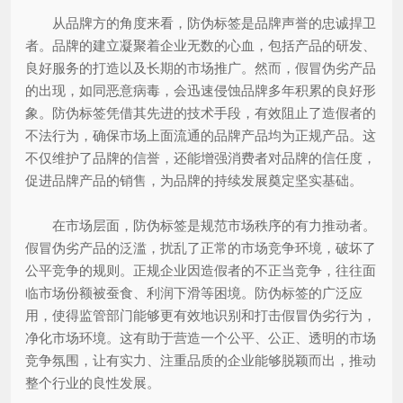
从品牌方的角度来看，防伪标签是品牌声誉的忠诚捍卫
者。品牌的建立凝聚着企业无数的心血，包括产品的研发、
良好服务的打造以及长期的市场推广。然而，假冒伪劣产品
的出现，如同恶意病毒，会迅速侵蚀品牌多年积累的良好形
象。防伪标签凭借其先进的技术手段，有效阻止了造假者的
不法行为，确保市场上面流通的品牌产品均为正规产品。这
不仅维护了品牌的信誉，还能增强消费者对品牌的信任度，
促进品牌产品的销售，为品牌的持续发展奠定坚实基础。
在市场层面，防伪标签是规范市场秩序的有力推动者。
假冒伪劣产品的泛滥，扰乱了正常的市场竞争环境，破坏了
公平竞争的规则。正规企业因造假者的不正当竞争，往往面
临市场份额被蚕食、利润下滑等困境。防伪标签的广泛应
用，使得监管部门能够更有效地识别和打击假冒伪劣行为，
净化市场环境。这有助于营造一个公平、公正、透明的市场
竞争氛围，让有实力、注重品质的企业能够脱颖而出，推动
整个行业的良性发展。