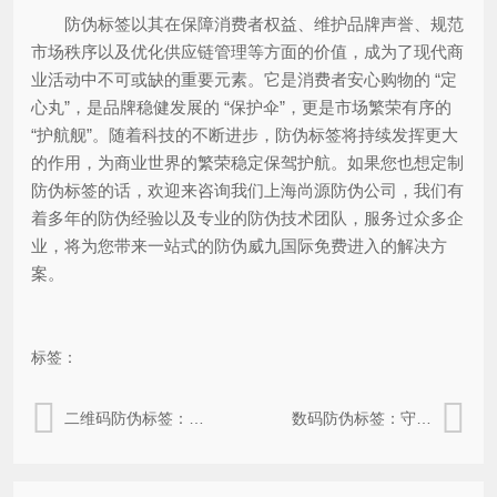
防伪标签以其在保障消费者权益、维护品牌声誉、规范
市场秩序以及优化供应链管理等方面的价值，成为了现代商
业活动中不可或缺的重要元素。它是消费者安心购物的 “定
心丸”，是品牌稳健发展的 “保护伞”，更是市场繁荣有序的
“护航舰”。随着科技的不断进步，防伪标签将持续发挥更大
的作用，为商业世界的繁荣稳定保驾护航。如果您也想定制
防伪标签的话，欢迎来咨询我们上海尚源防伪公司，我们有
着多年的防伪经验以及专业的防伪技术团队，服务过众多企
业，将为您带来一站式的防伪威九国际免费进入的解决方
案。
标签：
二维码防伪标签：产品的智能防伪护盾
数码防伪标签：守护品牌与消费者的坚固盾牌