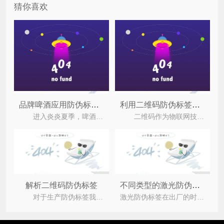
猜你喜欢
品牌啤酒应用防伪标签，为企业带来更大的效益
利用二维码防伪标签原理可以去完成这些
进入炎炎夏季，啤酒的销量就会迎来一年之中较为重要的拐点，炎热夏季没有什么比得上冰爽的啤酒更
二维码作为物联网技术的一部分，越来越受到消费者的青睐。消费者可以通过手机上的二维码扫描软
解析二维码防伪标签
不同类型的激光防伪标签都有什么优势？
对于生产防伪标签我们一般都是找防伪公司，在今天市场比较混乱的前提下我们使用防伪技术来保证
激光防伪标签在出厂的时候一定要具有身份独一、稳定性、适应性、技术保密性等等一系列要求，这样才