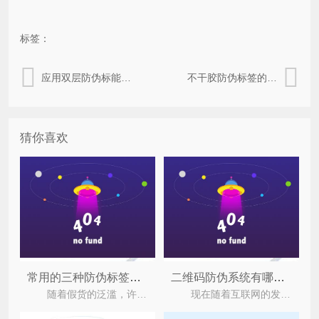
标签：
应用双层防伪标能带来什么优势作用？
不干胶防伪标签的应用有哪些作用好处？
猜你喜欢
常用的三种防伪标签及优势
二维码防伪系统有哪些方便消费者的功能
随着假货的泛滥，许多防伪标签走入人们视野。在日常生活中标签几乎随处可见。我们在购买商品时
现在随着互联网的发展，微信扫描驱动二维码，近年来，二维码的应用似乎一夜之间渗透到了我们生活的