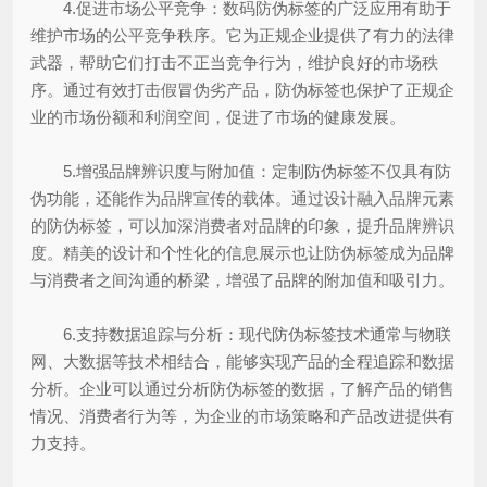
4.促进市场公平竞争：数码防伪标签的广泛应用有助于
维护市场的公平竞争秩序。它为正规企业提供了有力的法律
武器，帮助它们打击不正当竞争行为，维护良好的市场秩
序。通过有效打击假冒伪劣产品，防伪标签也保护了正规企
业的市场份额和利润空间，促进了市场的健康发展。
5.增强品牌辨识度与附加值：定制防伪标签不仅具有防
伪功能，还能作为品牌宣传的载体。通过设计融入品牌元素
的防伪标签，可以加深消费者对品牌的印象，提升品牌辨识
度。精美的设计和个性化的信息展示也让防伪标签成为品牌
与消费者之间沟通的桥梁，增强了品牌的附加值和吸引力。
6.支持数据追踪与分析：现代防伪标签技术通常与物联
网、大数据等技术相结合，能够实现产品的全程追踪和数据
分析。企业可以通过分析防伪标签的数据，了解产品的销售
情况、消费者行为等，为企业的市场策略和产品改进提供有
力支持。