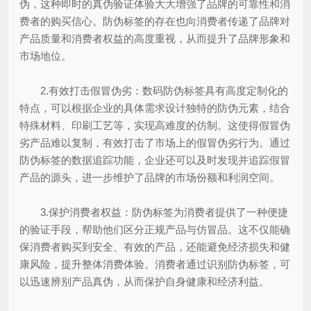
伪，这种即时的真伪验证体验大大增强了品牌的可靠性和消
费者的购买信心。防伪标签的存在也向消费者传递了品牌对
产品质量和消费者权益的高度重视，从而提升了品牌形象和
市场地位。
2.有效打击假冒伪劣：数码防伪标签具有高度定制化的
特点，可以根据企业的具体需求设计独特的防伪元素，结合
特殊材料、印刷工艺等，实现高难度的仿制。这使得假冒伪
劣产品难以复制，有效打击了市场上的假冒伪劣行为。通过
防伪标签的数据追踪功能，企业还可以及时发现并追踪假冒
产品的源头，进一步维护了品牌的市场份额和利润空间。
3.保护消费者权益：防伪标签为消费者提供了一种便捷
的验证手段，帮助他们区分正规产品与仿冒品。这不仅能确
保消费者购买到安全、有效的产品，还能避免经济损失和健
康风险，提升整体消费体验。消费者通过识别防伪标签，可
以迅速辨别产品真伪，从而保护自身健康和经济利益。