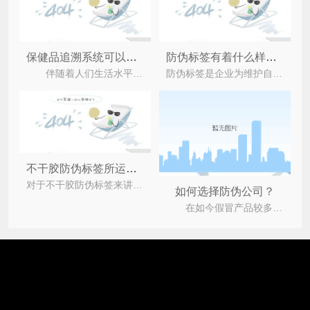
保健品追溯系统可以带来哪些价值作用？
防伪标签有着什么样的原理呢？
伴随着人们生活水平的不断提高，人们的保养意识也是不断增强，各种类型的保健品都受到了追捧；随着
防伪标签是企业为维护自身的产品品牌区别于假冒伪劣产品的参照，防伪码一般是20位数字组成的，每个防
不干胶防伪标签所运用的材料有哪些呢？
对于不干胶防伪标签来讲，我相信很多人都听过，不干胶防伪标签是运用可印刷纸为面料、覆上粘合剂及粘
如何选择防伪公司？
在如今假冒产品较多的市场上，防伪标签的出现，深受众多企业的喜爱，但是，企业如何选择防伪公司定制