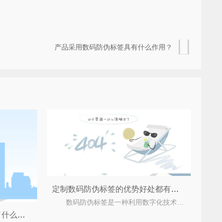
产品采用数码防伪标签具有什么作用？
定制数码防伪标签的优势好处都有哪些？
数码防伪标签是一种利用数字化技术进行防伪的手段。它通过为每一件产品赋予一个独一的数字身
二维码防伪标签给企业带来了什么好处？