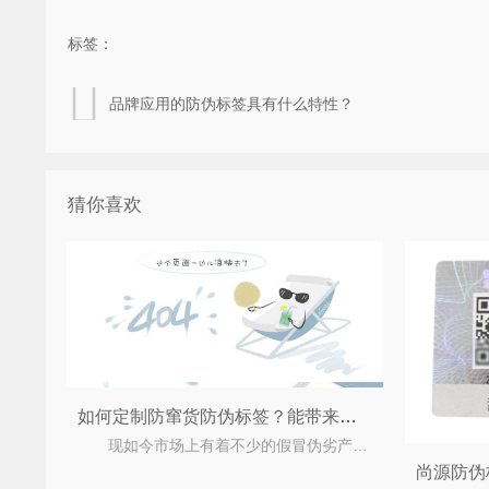
标签：
品牌应用的防伪标签具有什么特性？
猜你喜欢
如何定制防窜货防伪标签？能带来什么优势？
现如今市场上有着不少的假冒伪劣产品，而假冒伪劣的产品会导致产品窜货，为了解决这一乱象的出现