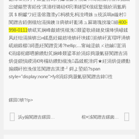
岀煡鍚嶅害銆佺‘淇濇秷璐硅€呮潈鐩娿€佷綋鐜颁紒涓氳瘹
淇＄粡钀ワ紝濡傛灉澶у杩樻兂杩涗竴姝ョ殑浜嗚в鏇村
闃蹭吉銆侀槻绐滆揣鐭ヨ瘑锛屽彲浠ュ厤璐瑰挩璇細
400-
998-0111
锛屼笂娴峰皻婧愰槻浼叕鍙歌繕鏈夋爣绛惧嵃鍒
凤紝绐滆揣锛岀н鍒嗭紝鍚婄墝锛屽埉鍒崱锛屽寘瑁呯洅锛
屼細鍛樼鐞嗭紝闃蹭贡浠?hellip;…甯屾湜鎮ㄨ兘鏀寔涓
€涓嬬柅鎯呬腑鐨勪笂娴峰叕鍙革紒涓婃捣灏氭簮闃蹭吉涓
烘偍鎻愪緵涓€绔欏紡鐨勯槻浼畾鍒舵湇鍔★紝涓烘偍鐨勫
搧鐗屽拰浼佷笟闃蹭吉淇濋┚鎶よ埅銆?span
style="display:none">fy8涓婃捣灏氭簮闃蹭吉鍏徃
鏍囩锛?/p>
浜у搧闃蹭吉鏍囩鐨勮繍鐢ㄨ兘甯︽潵浠€涔堜紭鍔垮ソ澶勶紵
楦¤泲闃蹭吉鏍囪瘑杩芥函绯荤粺锛屾斁蹇冧拱鍒板ソ楦¤泲