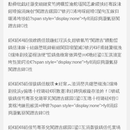
勫彛纰戯紝灏变細鏈変笉娉曞晢瀹舵壒閲忎豢鍐掞紝骞跺湪
鍟嗗搧涓婅创“闃蹭吉鏍囩”锛岃浠垮啋鍟嗗闅句互鎵归
噺浠垮埗銆?span style="display:none">fy8涓婃捣灏氭簮闃
蹭吉鍏徃
銆€銆€4銆佷繚鎸佸競鍦虹珵浜夊姏锛氫笉“闃蹭吉”鐨勫晢
鍝佸湪鎵╁紶鏃堕毦鍏嶄細閬囧埌闅滅锛岃€屽甫鏈夐槻浼
爣绛剧殑鍙楃洃绠″晢鍝佹槸甯傚満璧㈣€咃紝鍙互淇濇寔
绔炰簤鍔涖€?span style="display:none">fy8涓婃捣灏氭簮
闃蹭吉鍏徃
銆€銆€5銆佷骇鍝佸舰璞★紝甯︽湁涓嶅共鑳堕槻浼爣绛
剧殑浜у搧璁╂秷璐硅€呮斁蹇冿紝鏄惧緱鏇存湁妗ｆ锛屼
骇鍝佷笉骞茶兌璐翠笂闃蹭吉鏍囩鍙互璁╂秷璐硅€呰
寰楁洿鍊煎緱淇¤禆锛?span style="display:none">fy8涓婃
捣灏氭簮闃蹭吉鍏徃
銆€銆€6銆佷笉骞茶兌闃蹭吉鏍囩鍙互涓轰骇鍝佸仛寰堝