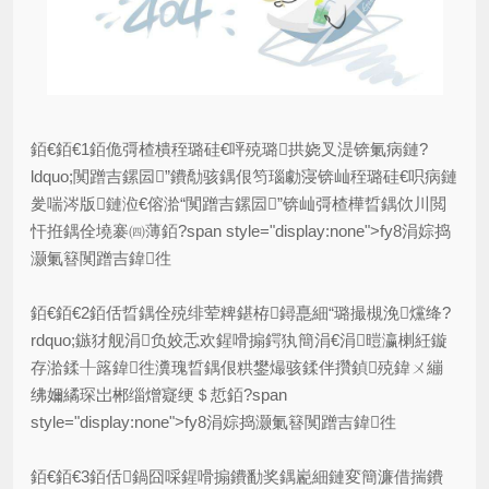
銆€銆€1銆佹彁楂樻秷璐硅€呯殑璐拱娆叉湜锛氭病鏈?
ldquo;闃蹭吉鏍囩”鐨勪骇鍝佷笉瑙勮寖锛屾秷璐硅€呮病鏈
夎喘涔版鏈涖€傛湁“闃蹭吉鏍囩”锛屾彁楂樺晢鍝佽川閲
忓拰鍝佺墝褰㈣薄銆?span style="display:none">fy8涓婃捣
灏氭簮闃蹭吉鍏徃
銆€銆€2銆佸晢鍝佺殑绯荤粺鍖栫鐞嗭細“璐撮槻浼爣绛?
rdquo;鏃犲舰涓负姣忎欢鍟嗗搧鍔犱簡涓€涓暟瀛楋紝鏇
存湁鍒╀簬鍏徃瀵瑰晢鍝佷粠鐢熶骇鍒伴攢鍞殑鍏ㄨ繃
绋嬭繘琛岀郴缁熷寲绠＄悊銆?span
style="display:none">fy8涓婃捣灏氭簮闃蹭吉鍏徃
銆€銆€3銆佸鍋囧啋鍟嗗搧鐨勫奖鍝嶏細鏈変簡濂借揣鐨