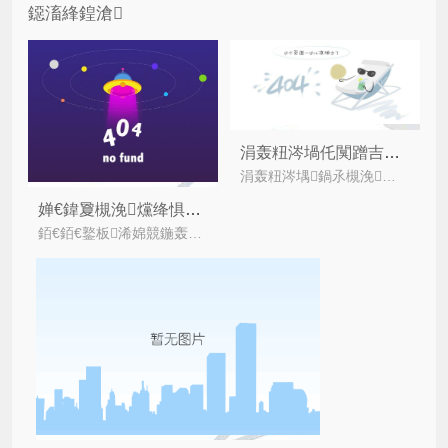
鐚滀綘鍠滄
涓轰粈涔堝仛闃蹭吉鏍囩锛熷仛闃蹭吉鏍囩鏈夊摢浜涘繀瑕佹€э紵
涓轰粈涔堣鍋氶槻浼爣绛撅紵鍒朵綔闃蹭吉鏍囩鏄紒涓氫负浜嗕繚鎶よ嚜宸辩殑浜у搧鏈夊尯鍒笌鍋囧啋浼姡浜у搧鐨勪竴涓弬鐓х墿锛涢槻浼?/i>
婵€鍏夐槻浼爣绛惧浣曞埗浣滐紵
銆€銆€鐜板浠婂競鍦轰笂鍋囧啋浼姡浜у搧灞傚嚭涓嶇┓锛屼负姝や紒涓氱悍绾峰畾鍒堕槻浼爣绛撅紝浠ユ鏉ユ墦鍑诲亣鍐掍吉鍔ｄ骇鍝侊紱浠婂ぉ灏忕紪