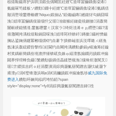
椋熺敤鍚庝护浜哄洖鍛虫偁闀匡紝娌℃湁璋冨懗鍝佹垜浠
氨鍚冧笉鍒板ソ鐨勯鐗╋紝娌℃湁璋冨懗鍝佹垜浠氨鍝佸
皾涓嶅埌鐢熸椿鐨?ldquo;鍛抽亾”銆備絾鏄繎鍑犲勾鍋囧啋
浼姡璋冨懗鍝佷篃缁忓父琚洕鍑猴紝鏈夌殑鍘傚涓轰簡
闄嶄綆鎴愭湰,鐢氳嚦鐢ㄤ汉宸ラ绮炬浛浠ｅぉ鐒堕鏂?濡
傛灉闀挎湡椋熺敤鍋囧啋浼姡璋冩枡锛屽鏄撳鑷村懠鍚
搁亾鍙婅偁鑳冪郴缁熼€犳垚褰卞搷锛屾湁浜涚墿璐ㄨ繕浼
氬湪浜轰綋鍐呰搫绉紝閫犳垚闀挎湡鐨勬參鎬у嵄瀹筹紝鏇
村奖鍝嶄簡鍝佺墝澹拌獕锛屼负姝ゅ緢澶氬搧鐗岃皟鍛冲搧
閮界悍绾蜂负鑷繁鐨勪骇鍝佸畾鍒堕槻浼爣绛炬潵闃叉
琚亣鍐掍吉鍔ｏ紝涓嬮潰涓婃捣灏氭簮闃蹭吉灏忕紪灏卞
甫澶у涓€璧锋潵浜嗚в涓€涓嬭皟鍛冲搧瀹氬埗
威九国际免
费进入
鐨勪环鍊间紭鍔垮惂銆?span
style="display:none">fy8涓婃捣灏氭簮闃蹭吉鍏徃