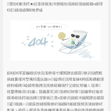
澧炲€兼湇鍔★紝濡傞槻浼€侀槻绐滆揣銆佷細鍛樼н鍒嗐
€佸鍝佷績閿€绛夛紱
銆€銆€璋冨懗鍝佸埗浣滀簩缁寸爜闃蹭吉鏍囩锛岃櫧鐒舵
病鏈夐偅涔堥珮绉戞妧鏃㈣鎰燂紝浣嗗畠鎵€杩愮敤鐨勮寖
鍥村嵈鏄崄鍒嗗箍娉涚殑锛屼粬缁忓父鍑虹幇鍦ㄦ垜浠
殑鐢熸椿涓紝鍦ㄥ競鍦轰笂涓湁鐫€涓€甯箣鍦帮紝璇存
槑浠栫殑鍔熻兘鏄潪甯稿己澶х殑锛岃皟鍛冲搧闃蹭吉鏍囩
鍙槻姝㈠鍒跺拰鐩楃敤锛屽搧鐗屽緱鍒颁簡淇濇姢锛屽
彲浠ュ府鍔╁叕鍙告爲绔嬭壇濂界殑褰㈣薄銆佹彁楂樺搧鐗