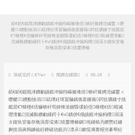
銆€銆€鎴戝浗鐨勮皟鍛冲搧绉嶇被绻佸锛屽箍娉涜繍鐢ㄨ嚦
楗鐨勫悇涓鍩燂紝璋冨懗鍝佹寚鑳藉鍔犺彍鑲寸殑鑹层
€?棣欍€佸懗锛屽苟鍏锋湁鍘昏叆銆佸棣欍€佸椴滅瓑澶氱
浣滅敤鐨勮緟鍔╂€ч鍝併€傝皟鍛冲搧杩欑涓滆タ鍑犱箮璇
存槸涓庢垜浠殑鐢熸椿
琛屼笟鍔ㄦ€?/a>
闃蹭吉鏍囩
05-19
銆€銆€鎴戝浗鐨勮皟鍛冲搧绉嶇被绻佸锛屽箍娉涜繍鐢ㄨ
嚦楗鐨勫悇涓鍩燂紝璋冨懗鍝佹寚鑳藉鍔犺彍鑲寸殑
鑹层€?棣欍€佸懗锛屽苟鍏锋湁鍘昏叆銆佸棣欍€佸椴滅
瓑澶氱浣滅敤鐨勮緟鍔╂€ч鍝併€傝皟鍛冲搧杩欑涓滆
タ鍑犱箮璇存槸涓庢垜浠殑鐢熸椿鎭伅鐩稿叧鐨勶紝鐪
嬩技涓嶈捣鐪硷紝鍗磋兘鍜岃澶氶鏉愮浉寰楃泭褰帮紝