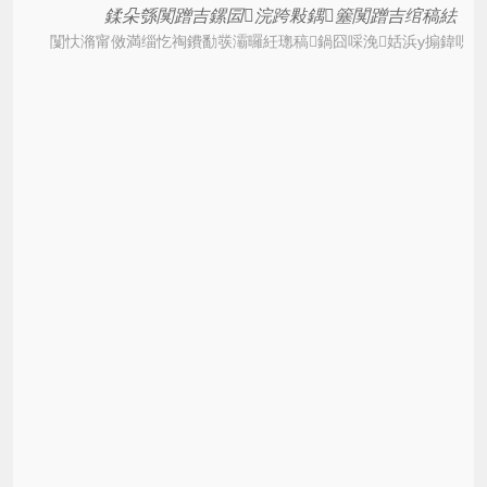
鍒朵綔闃蹭吉鏍囩浣跨敤鍝簺闃蹭吉绾稿紶
闅忕潃甯