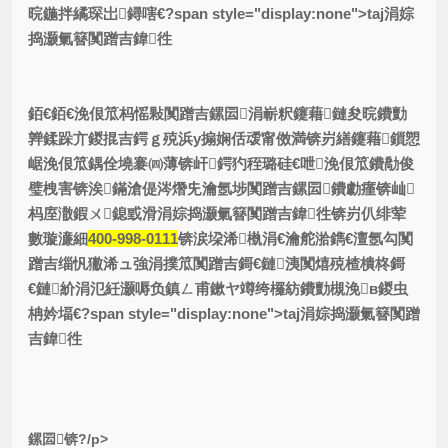
晥鍦拌繘琛岀鐞嗐€?span style="display:none">taj涓婃
捣灏氭簮闃蹭吉鍏徃
銆€銆€浼佷笟杩愮敤闃蹭吉鏍囩涓嶄粎鑳藉鏈夋晥鐨勯
亸鍒跺亣鍐掍吉鍔ｇ殑浜у搧娴佸叆甯傚満锛岃繕鑳藉鎻愬
崌浼佷笟鍝佺墝褰㈣薄锛屽鍔犳秷璐硅€呭浼佷笟鐨勪俊
璧栧害锛涘鏋滄偍涔熸兂瀹氬埗闃蹭吉鏍囩鐨勮瘽锛屾
杩庢潵鍜ㄨ鎴戜滑涓婃捣灏氭簮闃蹭吉鍏徃锛岃仈绯荤
數璇濓細
400-998-0111
锛涙垜浠槸涓€瀹舵湁鐫€澶氬勾闃
蹭吉缁忛獙浠ュ強涓撲笟闃蹭吉鎶€鏈洟闃熺殑楂樻柊鎶
€鏈紒涓氾紝灏嗕负鎮ㄥ甫鏉ヤ竴绔欏紡鐨勯槻浼в鍐虫
柟妗堛€?span style="display:none">taj涓婃捣灏氭簮闃蹭
吉鍏徃
鏍囩锛?/p>