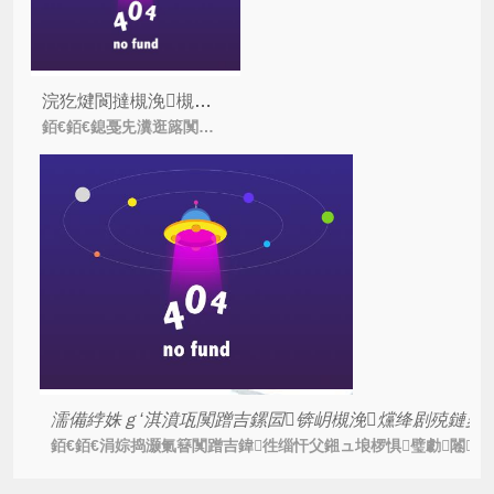
浣犵煡閬撻槻浼槻绐滆揣绯荤粺鎷ユ湁鍝簺涓昏鍔熻兘鍚楋紵
銆€銆€鎴戞兂瀵逛簬闃蹭吉澶у搴旇閮藉緢鐔熸倝鍚э紝浜у搧鐨勪繚闅滃叧涔庢瘡涓€涓汉鐨勫垏韬埄鐩婏紝鑰岀獪璐т篃浼氱洿鎺ャ€侀棿鎺ュ湴褰?/i>