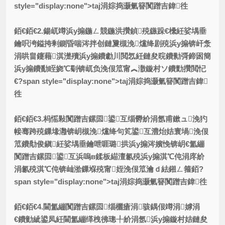
style="display:none">taj涓婃捣灏氭簮闃蹭吉鍏徃
銆€銆€2.鍚屼竴浜у搧鍦ㄥ競鍦洪攢鍞殑鏃跺€欙紝娑堣垂
鑰呮洿鎰挎剰鍘昏喘涔拌创鏈夐槻浼爣绛剧殑浜у搧锛屽洜
涓哄畠鑳藉淇濋殰浜у搧鐨勮川閲忥紝鏈夋晥鐨勬彁鍗囦簡
浜у搧鐨勫眰娆℃劅锛屼负浼佷笟甯︽潵鏇村ソ鐨勯攢閲忋
€?span style="display:none">taj涓婃捣灏氭簮闃蹭吉鍏
徃
銆€銆€3.杩愮敤闃蹭吉鏍囩鍙互缁欎紒涓氬甫鏉ュ浼犳
帹骞跨殑鏁堟灉锛岄槻浼爣绛句笂鍙互澧炲姞寰堝浼佷
笟鐨勪俊鎭紝娑堣垂鑰呭啀璐拱浜у搧涔嬪悗锛岄€氳繃
闃蹭吉鏍囩鍙互浜嗚в鍒板緢澶氱殑浜у搧淇℃伅涓庝紒
涓氱殑淇℃伅锛屾湁鏁堢殑甯姪浼佷笟瀹ｄ紶鎺ㄥ箍銆?
span style="display:none">taj涓婃捣灏氭簮闃蹭吉鍏徃
銆€銆€4.閫氳繃闃蹭吉鏍囩缁欐瘡涓骇鍝佷竴涓嫭涓
€鐨勭紪鍙凤紝閫氳繃缂栧彿璁╀紒涓氬浜у搧鏇村姞鏈夋