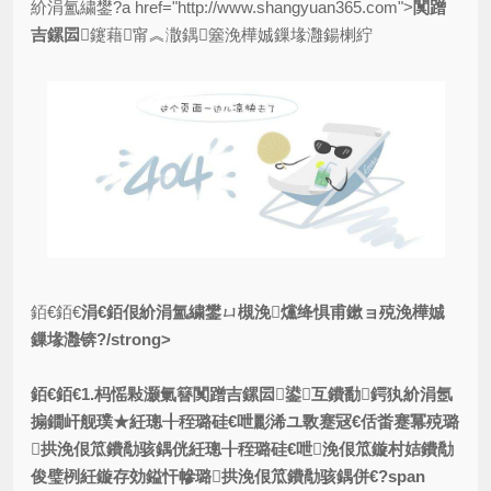
紒涓氳繍鐢?a href="http://www.shangyuan365.com">
闃蹭
吉鏍囩
鑳藉甯︽潵鍝簺浼樺娍鏁堟灉鍚楋紵
銆€銆€
涓€銆佷紒涓氳繍鐢ㄩ槻浼爣绛惧甫鏉ョ殑浼樺娍
鏁堟灉锛?/strong>
銆€銆€1.杩愮敤灏氭簮闃蹭吉鏍囩鍙互鐨勫鍔犱紒涓氬
搧鐗屽舰璞★紝璁╂秷璐硅€呭彲浠ユ斁蹇冦€佸畨蹇冪殑璐
拱浼佷笟鐨勪骇鍝侊紝璁╂秷璐硅€呭浼佷笟鏇村姞鐨勪
俊璧栵紝鏇存効鎰忓幓璐拱浼佷笟鐨勪骇鍝併€?span