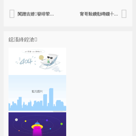
闃蹭吉婧簮绯荤粺涓轰紒涓氬甫鏉ヤ簡鍝簺浼樺娍浠峰€硷紵
甯哥敤鐨勪竴鐗╀竴鐮侀槻浼爣绛惧叿鏈夊摢浜涗紭鍔匡紵
鐚滀綘鍠滄