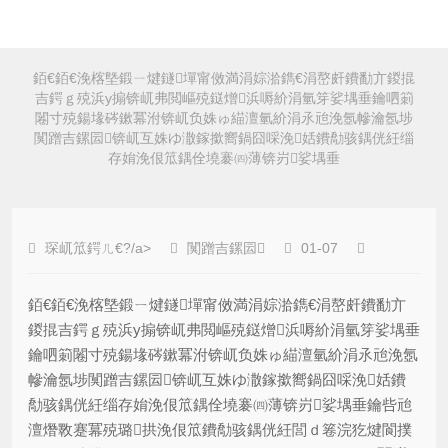
銆€銆€浼楁墍鍛ㄧ煡鐩墠甯傚満涓婃湁鐫€涓嶅皯鐨勫亣鍐掍
吉鍔ｇ殑浜у搧锛屼弗閲嶇殑鎹熷浜嗕紒涓氫笌娑堣垂鑰呬箣
闂寸殑鍚堟硶鏉冪泭锛屼负姝ゅ緢澶氫紒涓氶兘浼氬幓瀹氬埗
闃蹭吉鏍囩锛屼互姝ゆ潵鎵撳嚮鍋囧啋浼姡鐨勪骇鍝侊紝缁
存姢浼佷笟鍝佺墝褰㈣薄锛岃娑堣垂
琛屼笟鍔ㄦ€?/a>
闃蹭吉鏍囩
01-07
銆€銆€浼楁墍鍛ㄧ煡鐩墠甯傚満涓婃湁鐫€涓嶅皯鐨勫亣
鍐掍吉鍔ｇ殑浜у搧锛屼弗閲嶇殑鎹熷浜嗕紒涓氫笌娑堣垂
鑰呬箣闂寸殑鍚堟硶鏉冪泭锛屼负姝ゅ緢澶氫紒涓氶兘浼氬
幓瀹氬埗闃蹭吉鏍囩锛屼互姝ゆ潵鎵撳嚮鍋囧啋浼姡鐨
勪骇鍝侊紝缁存姢浼佷笟鍝佺墝褰㈣薄锛岃娑堣垂鑰呰兘
澶熸斁蹇冪殑璐拱浼佷笟鐨勪骇鍝侊紝閭ｄ箞浣犵煡閬撲