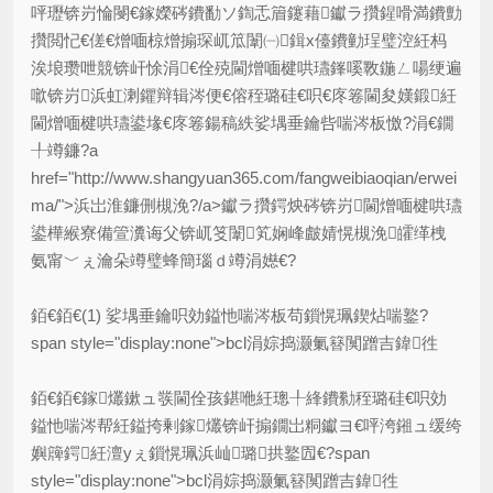
呯瓑锛岃惀閿€鎵嬫硶鐨勫ソ鍧忎篃鑳藉钀ラ攢鍟嗗満鐨勯
攢閲忋€傞€熷喕椋熷搧琛屼笟闈㈠鍓х儓鐨勭珵璧涳紝杩
涘埌瓒呭競锛屽悇涓€佺殑閫熷喕楗哄瓙鎽嗘斁鍦ㄥ啺绠遍
噷锛岃浜虹溂鑺辩辑涔便€傛秷璐硅€呮€庝箞閫夋嫨鍛紝
閫熷喕楗哄瓙鍙堟€庝箞鍚稿紩娑堣垂鑰呰喘涔板憿?涓€鐗
╀竴鐮?a
href="http://www.shangyuan365.com/fangweibiaoqian/erwei
ma/">浜岀淮鐮侀槻浼?/a>钀ラ攢鍔炴硶锛岃閫熷喕楗哄瓙
鍙樺緱寮備箮瀵诲父锛屼笅闈笂娴峰皻婧愰槻浼皬缂栧
氨甯﹀ぇ瀹朵竴璧蜂簡瑙ｄ竴涓嬨€?
銆€銆€(1) 娑堣垂鑰呮効鎰忚喘涔板苟鎻愰珮鍥炶喘鐜?
span style="display:none">bcl涓婃捣灏氭簮闃蹭吉鍏徃
銆€銆€鎵爜鏉ュ彂閫佺孩鍖咃紝璁╀綘鐨勬秷璐硅€呮効
鎰忚喘涔帮紝鎰挎剰鎵爜锛屽搧鐗岀粡钀ヨ€呯洿鎺ュ缓绔
嬩簰鍔紝澶уぇ鎻愰珮浜屾璐拱鐜囥€?span
style="display:none">bcl涓婃捣灏氭簮闃蹭吉鍏徃