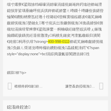
缁寸爜寮€鍙戝悇绉嶇嚎涓婄嚎涓嬬殑娲诲姩鍔熻兘锛屾瀯
鎴愪笌娑堣垂鑰呯殑浜掑姩锛屼娇鐢ㄤ竴鐗╀竴鐮佺孩鍖呰
惀閿€鐨勬柟寮忥紝璁╂秷璐硅€呰幏寰椾紭鎯犮€備笂娴峰
皻婧愰槻浼嫢鏈夊骞寸殑浜岀淮鐮侀槻浼€佹函婧愩€侀
槻绐滆揣绯荤粺寮€鍙戝簲鐢ㄧ粡楠岋紝鏈嶅姟浜嗗ぇ鎵瑰
搧鐗屼骇鍝侊紝濡傛灉澶у杩樻兂鏈夋洿澶氳繖鏂归潰闇
€姹傛杩庤仈绯?strong>
400-998-0111
锛屼笂娴峰皻婧愰槻
浼负鎮ㄦ彁渚涗竴绔欏紡鐨勯槻浼畾鍒舵湇鍔°€?span
style="display:none">bcl涓婃捣灏氭簮闃蹭吉鍏徃
鏍囩锛?/p>
楂樻柊鎶€鏈紒涓氶槻浼叕鍙革紝瀹夊叏鏈変繚闅?/a>
濂堕叒妫掗槻浼爣绛惧簲鐢紝缁存姢鍝佺墝澹拌獕
鐚滀綘鍠滄