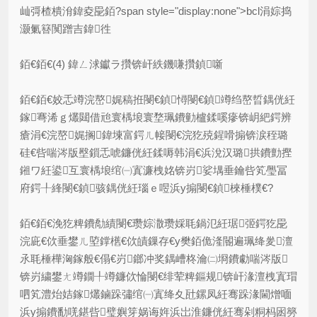
屾彁楂樻洕鍏夌巼銆?span style="display:none">bcl涓婃捣
灏氭簮闃蹭吉鍏徃
銆€銆€(4) 鍏ㄥ浗钀ラ攢锛屽紩鐖嗛攢鍞噺
銆€銆€姣忎竴浣嶅娓稿拰閿€鍞憳閿€鍞竴绉嶅晢鍝侊紝
鎵弿浠ｇ爜閮借兘寰楀埌寰堥珮鐨勭櫨鍒嗘瘮锛岄紦鍔辨
瘡涓€浣嶅娓搁鍏堜富鍔ㄦ帹閿€浣犵殑鍟嗗搧锛涙秷璐
硅€呰喘涔版壂鎻忎唬鐮侊紝鍒嗕韩涓€浜涗汉璐拱鐨勯摼
鎺ワ紝鍙互寰楀埌绾㈠寘濂栧姳锛岃娑堣垂鑰呰笂璺冨
府鍔╀綘閿€鍞骇鍝侊紝瑙ｅ喅浜у搧閿€鍞棶棰樸€?
銆€銆€浼犵粺鐨勪績閿€瓒婃潵瓒婇毦鍋氾紝琚弬鍔犵巼
浣庛€佽垂鐢ㄦ埅鐣欍€佽皟鏁存€у樊銆佹湰閽遍珮绛夎澶
氶毦棰樺洶鎵般€傝€岃鎯冲奖鍝嶆柊瀹㈡埛鐨勮喘涔版
锛岃繍鐢ㄤ竴鐗╀竴鐮佽惀閿€绯荤粺鏂规锛屽湪澶栧寘瑁
呬笂澧炲姞鎵爜鏀跺彇绾㈠寘绛夊瓧鏍凤紝骞跺湪閫熷喕
浜у搧鐨勫唴鍖呰璧嬩笌娲诲姩浜岀淮鐮侊紝骞剁粡杩囦簩