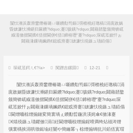
闅忕潃浜轰滑鐢熸椿璐ㄩ噺鐨勪笉鏂彁楂橈紝璁稿涓庣敓娲
昏妭濂忕浉鍖归厤鐨?ldquo;蹇骇鍝?rdquo;閮藉嚭鐜颁簡锛屼
緥濡傚揩閫掋€佸揩閫併€佸鍗栫瓑“蹇?rdquo;琛屼笟姣忓ぉ
閮藉湪鏁堝姵鐫€鎴戜滑蹇妭濂忕殑鏃ュ瓙銆傝
琛屼笟鍔ㄦ€?/a>
闃蹭吉鏍囩
12-21
闅忕潃浜轰滑鐢熸椿璐ㄩ噺鐨勪笉鏂彁楂橈紝璁稿涓
庣敓娲昏妭濂忕浉鍖归厤鐨?ldquo;蹇骇鍝?rdquo;閮藉嚭鐜
颁簡锛屼緥濡傚揩閫掋€佸揩閫併€佸鍗栫瓑“蹇?rdquo;琛
屼笟姣忓ぉ閮藉湪鏁堝姵鐫€鎴戜滑蹇妭濂忕殑鏃ュ瓙銆傝
閫熷喕椋熷搧鏈変簡寰堝ぇ鐨勫晢鍦洪渶姹傘€傚湪蹇
€熺殑鏃ュ瓙鑺傚涓紝閫熷喕椋熷搧鍟嗗満绔炶禌涔熷
彉寰楀挨涓哄墽鐑堬紝闄や簡鑰冪┒椋熷搧绱犺川銆佸寘瑁