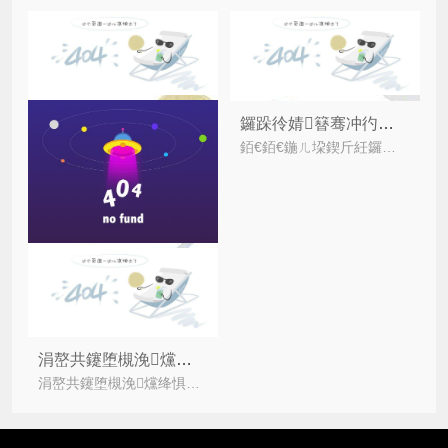
鑼跺彾婧簮骞冲彴绯荤粺鏄€庢牱鍋氬埌浜у搧鏈嶅姟鐨勫憿
銆€銆€鍦ㄦ垜鍥斤紝鑼跺彾浜у湴鍒嗘暎銆佸埗鑼跺伐鑹哄師濮嬨€佷环鏍间綋绯讳笉閫忔槑銆佲€滄媺鐗屽湀鍦扳€濈幇璞＄瓑璇稿闂鍒剁害浜嗕紒涓?/i>
涓嶅共鑳堕槻浼爣绛炬湁鍝簺瀵勫瓨鏂瑰紡鍜屾敞鎰忎簨椤癸紵
涓嶅共鑳堕槻浼爣绛惧湪甯傚満涓婅繍鐢ㄧ殑闈炲父骞挎硾锛屽緢澶氫紒涓氬湪杩愮敤涓嶅共鑳堕槻浼爣绛剧殑鏃跺€欐€讳細閬囧埌涓€浜涢棶棰橈紝鏈夌殑