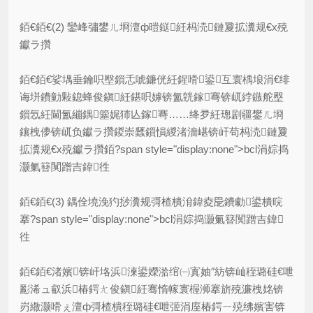
銆€銆€(2) 鑾峰彇鐢ㄦ埛澶ф暟鎹紝杩涜鏈夐拡瀵规€х殑
钀ラ攢
銆€銆€娑堣垂鑰呮壂鎻忎唬鐮侊紝鍟嗗鍙互寰楀埌涓€绯
诲垪鐨勭敤鎴蜂俊鎭紝鍖呮嫭锛氳皝鎵弿锛屼綍鏃舵壂
鎻忥紝閫氳繃鍝簺娓犻亾鎵弿……绛夛紝璁剧疆鐢ㄦ埛
鑲栧儚锛屼负钀ラ攢鍐崇瓥鎻愪緵渚濇嵁锛屽苟杩涜鏈夐
拡瀵规€х殑钀ラ攢銆?span style="display:none">bcl涓婃捣
灏氭簮闃蹭吉鍏徃
銆€銆€(3) 鍝佺墝浼犳挱瀵规彁楂樻洕鍏夌巼鐨勮鍙樻晥
搴?span style="display:none">bcl涓婃捣灏氭簮闃蹭吉鍏
徃
銆€銆€渚嬪锛屽垎浜湅鍙嬫湁绾㈠寘妯″紡锛屾秷璐硅€呭
彲浠ュ叡浜椿鍔ㄤ俊鎭紝骞惰幏寰楃浉搴旂殑濂栧姳锛
岃繖灏嗗ぇ澶ф彁楂樻秷璐硅€呭弬涓庢椿鍔ㄧ殑绋嬪害锛