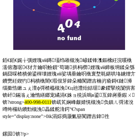
銆€銆€娓╁彉娌瑰ⅷ鏄壒绉嶉槻浼嵃鍒锋潗鏂欙紝浣嗘槸
濡傛灉琚€犲亣鑰呮帉鎻″苟璐拱杩欑娌瑰ⅷ鍗板埛鍒朵綔
鍋囧啋楂樻俯鍙樿壊娌瑰ⅷ娑堣垂鑰呮槸寰堥毦鍖哄垎鐪熷亣
鐨勶紝鍥犳杩樻槸闇€瑕佷笌鍏朵粬闃蹭吉楠岃瘉鎶€鏈浉
缁撳悎鏉ュぇ澶ф彁楂橀槻浼€ц兘澧炲姞琚豢鍐掔殑闅惧害
锛屽鏋滃ぇ瀹惰繕鎯宠繘涓€姝ョ殑浜嗚в鍙互鍏嶈垂鍜ㄨ
锛?strong>
400-998-0111
锛屼笂娴峰皻婧愰槻浼负鎮ㄦ彁渚涗
竴绔欏紡鐨勯槻浼畾鍒舵湇鍔°€?span
style="display:none">0ik涓婃捣灏氭簮闃蹭吉鍏徃
鏍囩锛?/p>