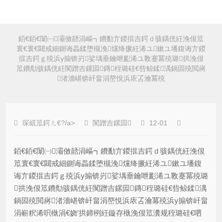
銆€銆€闈㈠灞傚嚭涓嶇┓鐨勫亣鍐掍吉鍔ｄ骇鍝侊紝浼佷笟
寰€寰€閮戒細鍘诲畾鍒堕槻浼爣绛撅紝浠ユ鏉ユ墦鍑诲亣鍐
掍吉鍔ｇ殑浜у搧锛岃娑堣垂鑰呭彲浠ユ斁蹇冪殑璐拱浼佷
笟鐨勪骇鍝侊紝闃蹭吉鏍囩鏄秷璐硅€呰鲸鍒湡鍋囩殑閲嶈
渚濇嵁锛屽畠涓嶅悓浜庡叾瀹冪殑
琛屼笟鍔ㄦ€?/a>
闃蹭吉鏍囩
12-01
銆€銆€闈㈠灞傚嚭涓嶇┓鐨勫亣鍐掍吉鍔ｄ骇鍝侊紝浼佷
笟寰€寰€閮戒細鍘诲畾鍒堕槻浼爣绛撅紝浠ユ鏉ユ墦鍑
诲亣鍐掍吉鍔ｇ殑浜у搧锛岃娑堣垂鑰呭彲浠ユ斁蹇冪殑璐
拱浼佷笟鐨勪骇鍝侊紝闃蹭吉鏍囩鏄秷璐硅€呰鲸鍒湡
鍋囩殑閲嶈渚濇嵁锛屽畠涓嶅悓浜庡叾瀹冪殑浜у搧锛屽畠
涓嶄粎浠呮槸涓€娆′拱鍗栵紝鏇存槸浼佷笟瀵规秷璐硅€呬