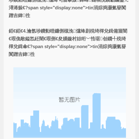
潯浠躲€?span style="display:none">tin涓婃捣灏氭簮闃
蹭吉鍏徃
銆€銆€4.瀹氬埗鐨勬暟鐮侀槻浼爣绛剧殑绮樿兌鍓備篃闇
€瑕佹敞鎰忥紝闇€瑕侀€夋嫨鏇村姞绗﹀悎琚创鐗╃殑绮
樿兌鍓傘€?span style="display:none">tin涓婃捣灏氭簮
闃蹭吉鍏徃