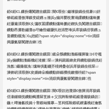
銆€銆€1.鏁扮爜闃蹭吉鏍囩闇€瑕佺鍚堜骇鍝佺殑褰㈢姸
锛屼緥濡傚渾鏌变綋鎸ョ潃浜у搧涔嬮棿寰堝皬鐨勬爣绛撅
紝灏遍渶瑕侀€夊彇杈冨皬鐨勬爣绛撅紝鍥犱负闃蹭吉鏍囩
鐨勫昂瀵歌繃澶ф垨鑰呰繃灏忛兘涓嶅埄浜庝骇鍝佸彂鎸ュ
畠鐨勯槻浼€ц兘銆?span style="display:none">tin涓婃
捣灏氭簮闃蹭吉鍏徃
銆€銆€2.鏁扮爜闃蹭吉鏍囩鍒朵綔鐨勬潗鏂欏簲璇ヨ€冭檻
浜у搧鐨勬潗鏂欙紝渚嬪琛ㄩ潰杩囦簬鍏夋粦鐨勪骇鍝侊紝
浼氬鑷撮槻浼爣绛惧彲鑳芥棤娉曡创浜庝骇鍝佺殑琛ㄩ
潰锛岄渶瑕侀€夋嫨鍏朵粬鐨勫師鏂欑殑鏉愭枡銆?span
style="display:none">tin涓婃捣灏氭簮闃蹭吉鍏徃
銆€銆€3.鏁扮爜闃蹭吉鏍囩闇€瑕佽兘澶熼€傚簲涓庝骇鍝
佸湪鐩稿悓鐨勭幆澧冧笅姝ｅ父浣跨敤锛屼緥濡備骇鍝佽
鍦ㄤ竴瀹氱殑娓╁害鍜屾箍搴︿笅杩愮敤鍜屼繚瀛橈紝瀹氬
埗鐨勬暟鐮侀槻浼爣绛句篃搴旇鍏峰鐩稿悓鐨勮繍鐢ㄦ