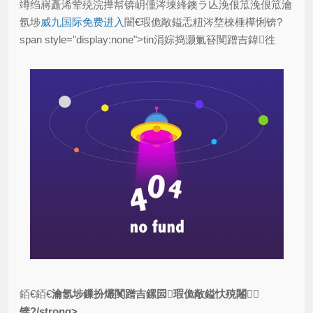
竴绉嶈矗浠荤殑浣撶幇锛岄偅涔堜綘鐭ラ亾浼佷笟浼佷笟瀹
氬埗
威九国际免费进入
闇€瑕佹敞鎰忎粈涔堥棶棰樺悧锛?
span style="display:none">tin涓婃捣灏氭簮闃蹭吉鍏徃
銆€銆€
瀹氬埗鏁扮爜闃蹭吉鏍囩瑕佹敞鎰忕殑闂
锛?/strong>