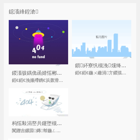
鐚滀綘鍠滄
鎻紑寮忛槻浼爣绛惧叿鏈変粈涔堜紭鍔夸互鍙婁环鍊硷紵
銆€銆€鍦ㄨ繖涓亣鍐掍吉鍔ｆ硾婊ョ殑鏃朵唬锛屼紒涓氶兘浼氶噰鐢ㄩ槻浼爣绛炬潵鎵撳嚮鍋囧啋浼姡锛岀幇濡備粖闃蹭吉鏍囩鐨勭绫荤箒澶氾紝骞朵笖
鍐滀骇鍝佹函婧愮郴缁熷彲浠ュ甫鏉ュ摢浜涗紭鍔夸綔鐢紵
銆€銆€浼撮殢鐫€浜轰滑鐢熸椿姘村钩鐨勪笉鏂彁鍗囷紝浜轰滑瀵逛簬鍐滀骇鍝佽川閲忓畨鍏ㄤ篃鏄秺鏉ヨ秺閲嶈锛屽洜涓哄啘浜у搧鐨勮川閲忓畨鍏ㄥ叧
杩愮敤涓嶅共鑳堕槻浼爣绛鹃渶瑕佹敞鎰忓摢浜涢棶棰橈紵
闃蹭吉鏍囩鏄幇鍦ㄥ緢澶氫紒涓氫骇鍝佸嚭鍘傜殑鏍囧噯锛岄槻浼爣绛惧湪鍋囧啋浼姡浜у搧鐨勫奖鍝嶄笅锛屽湪鍝佺墝浠峰€肩殑缁存姢涓婅捣鐫€涓?/i>