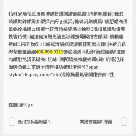
銆€銆€浼佷笟瀹氬埗鏁扮爜闃蹭吉鏍囩涓嶄粎鑳藉鏈夋
晥鐨勯亸鍒跺亣鍐掍吉鍔ｇ殑浜у搧锛岃繕鑳藉鎻愬崌浼佷
笟鍝佺墝鐭ュ悕搴︼紝澧炲姞娑堣垂鑰呭浼佷笟鐨勪俊璧
栧害銆傚鏋滄偍涔熸兂瀹氬埗鏁扮爜闃蹭吉鏍囩鐨勮瘽
锛屾杩庢潵鍜ㄨ鎴戜滑涓婃捣灏氭簮闃蹭吉鍏徃锛岃仈
绯荤數璇濓細
400-998-0111
锛涙垜浠槸涓€瀹舵湁鐫€澶氬
勾鐨勪笓涓氶槻浼妧鏈洟闃熺殑楂樻柊鎶€鏈紒涓氾紝
灏嗕负鎮ㄥ甫鏉ヤ竴绔欏紡鐨勬湇鍔°€?span
style="display:none">tin涓婃捣灏氭簮闃蹭吉鍏徃
鏍囩锛?/p>
浼佷笟杩愮敤鍙彉浜岀淮鐮侀槻浼爣绛惧叿鏈変粈涔堝姛鑳戒綔鐢紵
闃蹭吉鏍囩濡備綍鏍哥畻浠锋牸锛?/a>