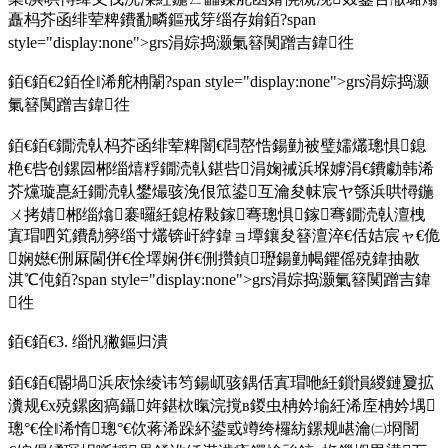
矗杩芥函绯荤粺鐨勫疄鏂戒笌缁存姢銆?span
style="display:none">grs涓婃捣灏氭簮闃蹭吉鍏徃
銆€銆€2銆佺‖浠舵柟闈?span style="display:none">grs涓婃捣灏
氭簮闃蹭吉鍏徃
銆€銆€鐗涜倝杩芥函绯荤粺闇€閰嶅悎鍚勭被璧嬬爜璁惧鎴
栬€呰创鏍囩郴缁熺粰鐗涜倝鍖呰涓婅祴浜堢嫭涓€鐨勮韩浠
芥爣璇嗭紝鐗涜倝鐢熶骇浼佷笟鍙互瀹夋帓宸ヤ綔浜哄憳鍦
ㄨ拷婧郴缁熻褰曪紝鎴栫敤鎵弿璁惧鎵弿鐗涜倝澶栧
寘瑁呬笂鐨勪簩缁寸爜锛屽綍鍏ョ墰鑲夋簮澶淬€佸姞宸ャ€佹
娴嬨€侀厤閫併€佺墿娴併€侀攢鍞瓑鍚勭幆鑺傜殑鍏抽敭
淇℃伅銆?span style="display:none">grs涓婃捣灏氭簮闃蹭吉鍏
徃
銆€銆€3. 缁忛獙鏂归潰
銆€銆€閽堝浜庡悇绫讳笉鍚屼骇鍝佸寘瑁咃紝鎻愪緵鏈夐拡
瀵规€х殑鏍囪瘑鑷姩鍖栨暣浣撹в鍐虫柟妗堬紝浠庢柟妗堣
璁°€佺‖浠惰璁°€佽蒋浠跺紑鍙戜竴绔欏紡鏍规嵁瀹㈡埛闇