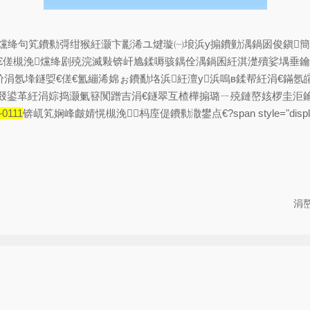
爣绛句笂鐨勬彁绀猴紝灏卞彲浠ユ煡璇㈠埌浜у搧鐨勭湡鍋囦俊鎭簡
娿€傞槻浼爣绛剧殑浣滅敤锛屽尯鍒嗕骇鍝佺湡鍋囷紝淇濋殰娑堣垂鑰
涓氬埄鐩娿€傞€氳繃浠婂ぉ鐨勫垎浜紝澶у浜嗚в鍒帮紝涓€鏋
叕鍙革紝涓婃捣灏氭簮闃蹭吉涓€鐩翠互楂樺搧璐ㄧ殑鏈嶅姟椤圭洰
-0111
锛屼笂娴峰皻婧愰槻浼杩庢偍鐨勬潵鐢点€?span style="disp
涓