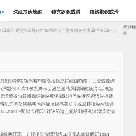
a>
琛屼笟妗堜緥
鍏充簬鎴戜滑
鑱旂郴鎴戜滑
网站地
彂涓濈煭灏戞按鍒嗭紝绉嬪啲澶╁ご鍙戜繚婀垮洜瀛愮殑涓㈠け
图
嚩鍏跺疄鏄彂涓濈煭灏戞按鍒嗭紝绉嬪啲澶╁ご鍙戜繚婀
ч潤鐢佃〃璞°€傚洜姝ゅぇ瀹堕兘绾风悍閫夋嫨涓€浜涘搧
兘澶熷埌杈句簨鍗婂姛鍊嶇殑浣滅敤銆傜敱浜庝竴浜涘搧鐗
互锛屼弗閲嶅奖鍝嶄簡鍝佺墝娲楀彂姘寸殑澹拌獕鍙婃秷璐
019-08-03/111.html">闃蹭吉鏍囩鍒讳笉瀹圭紦锛屾棦淇濇姢浜嗗搧
绛撅紝璁╁亣鍐掑晢瀹堕毦浠ユ壒閲忎豢鍒躲€?span