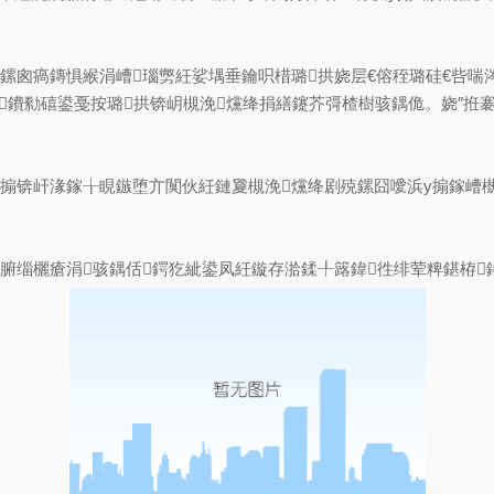
吉鏍囪瘑鏄惧緱涓嶆瑙勶紝娑堣垂鑰呮棤璐拱娆层€傛秷璐硅€呰
戞按璐拱锛岄槻浼爣绛捐繕鑳芥彁楂樹骇鍝佹。娆″拰褰㈣薄銆?span s
у搧锛屽湪鎵╁睍鏃堕亣闃伙紝鏈夐槻浼爣绛剧殑鏍囧噯浜у搧鎵嶆槸
腑缁欐瘡涓骇鍝佸鍔犵紪鍙凤紝鏇存湁鍒╀簬鍏徃绯荤粺鍖栫