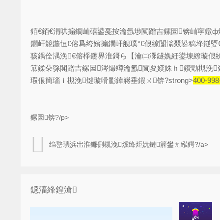
銆€銆€涓哄搧鐗屾礂鍙戞按瀹氬埗闃蹭吉鏍囩锛屾寜鐓ф
鐗屽競鍦恒€傛爲绔嬪搧鐗屽舰璞°€佷繚闅滃叕鍙稿埄鐩
骇鍝佺湡浼€傛棦鑳界淮鎶ら【瀹㈡潈鐩婏紝鍙堜繚璇佷紒
笟鍒朵綔闃蹭吉鏍囩涔熶竴瀹氳閫夋嫨姝ｈ鐨勯槻浼
瑕佷簡瑙ｉ槻浼煡璇嗗彲鍏嶈垂鍜ㄨ锛?strong>
400-998
鏍囩锛?/p>
绉嶅瓙浜岀淮鐮侀槻浼爣绛炬妧鏈簲鐢ㄤ紭鍔?/a>
鐚滀綘鍠滄