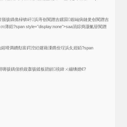
喘涔颁骇鍝佹椂锛屽浜庤创闃蹭吉鏍囩鍜屾病鏈夎创闃蹭吉
tyle="display:none">saa涓婃捣灏氭簮闃蹭
鍟嗗満鐨勪富鍔涳紝鑳藉潥鎸佺珵浜夊姏銆?span
鐞嗕骇鍝佷粠鍑轰骇鍒板嚭鍞殑鍏ㄨ繃绋嬨€?