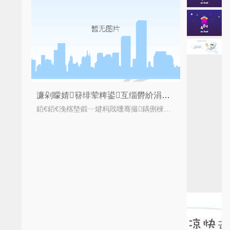
濂剁矇婧簮绯荤粺鍙互缁欎紒涓氬甫鏉ュ摢浜涘ソ澶勪綘鐭ラ亾鍚楋紵
銆€銆€浼楁墍鍛ㄧ煡杩戝嚑骞撮鍝侀棶棰橀棰戝嚭鐜帮紝浜轰滑涔熸槸瀵逛簬楗闂瓒婃潵瓒婂叧娉紝瀵归鍝佺殑璐ㄩ噺涔熸槸瓒婃潵瓒婁笉鏀?/i>