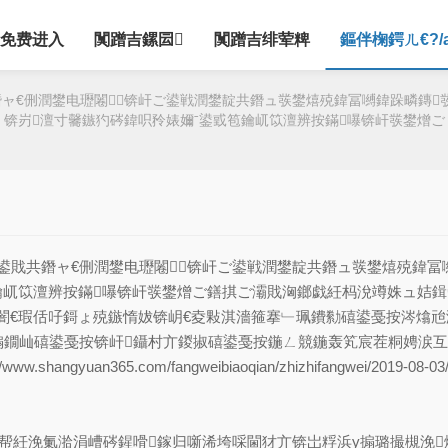
免费进入
闃蹭吉鏍囩
闃蹭吉绯荤粺
鏂伴椈鍔ㄦ€?/
ャ€侀潤鐢电瓑闂锛屽ご鍙戦潤鐢靛共鐕ュ彂鐢熺殑鍏冨嚩鍏跺疄鏄
锛岃澶寸毊鏃犳硶鍏呮矝婊嬭ˉ鍙戜笣鑰屼笖澶辨按鏋嚗锛屽彂鐢熷ご
戝共鐕ャ€侀潤鐢电瓑闂锛屽ご鍙戦潤鐢靛共鐕ュ彂鐢熺殑鍏冨
鑰屼笖澶辨按鏋嚗锛屽彂鐢熷ご鐥掑ご灞戝洶鎯戯紝杩涗竴姝ュ姞鍓
闇€瑕佸吇鎶ょ殑鏃惰妭锛岄€夌敤淇濇箍搴﹂珮鐨勬礂鍙戞按涔熻
搧鐗屾礂鍙戞按锛屽鑷村亣鍐掓礂鍙戞按鍦ㄥ競鍦轰笂宸茬粡娉涙
hangyuan365.com/fangweibiaoqian/zhizhifangwei/2
帮紝浼氭湁涓嶆硶鍟嗗鎵归噺浠垮啋閫犲亣锛岀粰浜у搧璐撮槻浼爣