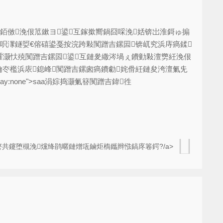
銆傚浼佷笟鏉ヨ鍙互鎵撳嚮鍋囧啋浼姡锛岀淮鎶ゅ搧
呮潈鐩娿€傛礂鍙戞按浣跨敤闃蹭吉鏍囩锛屼究浜庤瘑鍒
氬皬灏忕殑闃蹭吉鏍囩鍙互鏈夎繖涔堝ぇ鐨勭敤澶勶紝浼佷
鑰冭檻浜庡鎴峰闃蹭吉鏍囪瘑鐨勮姹傦紝鏈夋洿澶氭兂
lay:none">saa涓婃捣灏氭簮闃蹭吉鍏徃
嶅共鑳堕槻浼爣绛鹃暱鏈熷瓨鏀炬槗鑴辫惤鎬庝箞鍔?/a>