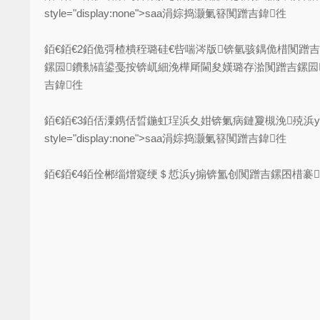
style="display:none">saa涓婃捣灏氭簮闃蹭吉鍏徃
銆€銆€2銆佹彁楂樻秷璐硅€呰喘涔版锛氫骇鍝佹棤闃蹭
鏍囩鐨勬礂鍙戞按锛屼細浼樺厛閫夋嫨璐存湁闃蹭吉鏍囩鐨勬礂鍙
吉鍏徃
銆€銆€3銆佸潥鎸佸晢鍦虹珵浜夊姏锛氭病鏈夐槻浼殑浜
style="display:none">saa涓婃捣灏氭簮闃蹭吉鍏徃
銆€銆€4銆佺郴缁熷寲绠＄悊浜у搧锛氳创闃蹭吉鏍囨棤褰