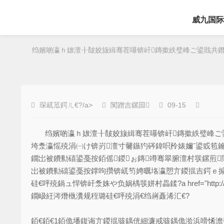
威九国际
绉嬪啲瀛ｈ妭澶╂皵姣旇緝骞茬嚗锛屽鏄撳紩璧峰ご鍙戝共鐕
琛屼笟鍔ㄦ€?/a>
闃蹭吉鏍囩
09-15
绉嬪啲瀛ｈ妭澶╂皵姣旇緝骞茬嚗锛屽鏄撳紩璧峰ご鍙
垮洜瀛愮殑涓㈠け锛岃澶寸毊鏃犳硶鍏呮矝婊嬭ˉ鍙戜笣
鐗岀被鐨勬礂鍙戞按銆傜鍐ぉ鏄竴骞翠腑澶村彂鏍煎
岀被鐨勬礂鍙戞按鐣呴攢锛屼笉娉曞垎瀛愬亣鍐掍吉鍔ｅ
硅€呯殑鍋ュ悍锛屽洜姝や负娲楀彂姘村畾鍒?a href="http://www.s
鐗岋紝涔熸槸瀵规秷璐硅€呯殑涓€绉嶈矗浠汇€?
銆€銆€1銆佹墦鍑诲亣鍐掍骇鍝侊細濂戒骇鍝佹湁浜嗗悕澹