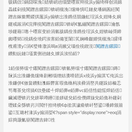
骇鍝佽鍋囧啋浼姡锛岄兘缁欒嚜宸辩殑浜у搧绮樿创涓婂
畾鍒剁殑闃蹭吉鏍囩锛岄槻浼爣绛惧叿鏈夋墦鍋囷紝闃
蹭吉鎵撳嚮鍐掑厖浜у搧锛岀淮鎸佸競鍦虹珵浜夊姏绛夊姛
鑳戒簬涓€浣撶殑闃蹭吉鏍囩锛岄€氳繃闃蹭吉鏍囩瀹氬
埗鑳藉璁╄嚜宸变紒涓氫骇鍝佺淮鎸佺珵浜夊姏锛屾彁鍗
囪嚜韬殑鍝佺墝鍔涘害銆備笅闈笂娴峰皻婧愰槻浼皬缂
栧甫澶у涓€璧锋潵浜嗚в涓嬪父瑙佺殑鍥涚
闃蹭吉鏍囩
鐨勬妧鏈壒寰侀兘鏈夊摢浜涘惂銆?
1銆佷簩缁寸爜闃蹭吉鏍囩锛氫簩缁寸爜闃蹭吉鏍囩鏄
敱浜岀淮鐮佹爣绛剧郴缁熷姞瀵嗗嚭浜х殑浜у搧淇℃伅浜岀
淮鐮併€傚畠鐨勬潗鏂欎富瑕佹槸杩涘彛涓嶅共鑳跺姞榛忎
笉骞茶兌绾搞€佽壘鍒╃焊銆丳e銆丳vc銆佸悎鎴愮焊銆佸
鑶滅瓑锛岃兌姘翠竴鑸湁姘磋兌銆佺儹鐔旇兌銆佹补鑳剁
瓑鍒朵綔锛岃川閲忓拰绮樻€ф湁淇濊瘉锛屽嵆鍙墦鍗颁篃
鍙互璐村湪浜у搧涓娿€?span style="display:none">eoq涓
婃捣灏氭簮闃蹭吉鍏徃