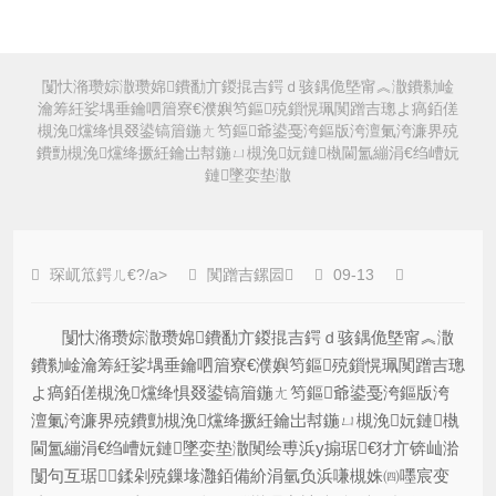
闅忕潃瓒婃潵瓒婂鐨勫亣鍐掍吉鍔ｄ骇鍝佹墍甯︽潵鐨勬崯
瀹筹紝娑堣垂鑰呬篃寮€濮嬩笉鏂殑鎻愰珮闃蹭吉璁よ瘑銆傞
槻浼爣绛惧叕鍙镐篃鍦ㄤ笉鏂爺鍙戞洿鏂版洿澶氭洿濂界殑
鐨勯槻浼爣绛撅紝鑰岀幇鍦ㄩ槻浼妧鏈槸閫氳繃涓€绉嶆妧
鏈墜娈垫潵
琛屼笟鍔ㄦ€?/a>
闃蹭吉鏍囩
09-13
闅忕潃瓒婃潵瓒婂鐨勫亣鍐掍吉鍔ｄ骇鍝佹墍甯︽潵
鐨勬崯瀹筹紝娑堣垂鑰呬篃寮€濮嬩笉鏂殑鎻愰珮闃蹭吉璁
よ瘑銆傞槻浼爣绛惧叕鍙镐篃鍦ㄤ笉鏂爺鍙戞洿鏂版洿
澶氭洿濂界殑鐨勯槻浼爣绛撅紝鑰岀幇鍦ㄩ槻浼妧鏈槸
閫氳繃涓€绉嶆妧鏈墜娈垫潵闃绘尃浜у搧琚€犲亣锛屾湁
闅句互琚鍒剁殑鏁堟灉銆備紒涓氫负浜嗛槻姝㈣嚜宸变