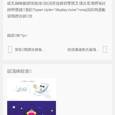
屼笂娴峰皻婧愰槻浼効涓庢偍鎼烘墜闃叉偅浜庢湭鐒讹紝
鍏辫瘽鏈潵銆?span style="display:none">eoq涓婃捣灏氭
簮闃蹭吉鍏徃
鏍囩锛?/p>
甯歌闃蹭吉鍗板埛鎶€鏈伐鑹烘湁鍝簺
姹借溅瀹氬仛鍚堟牸璇侀槻浼妧鏈?/a>
鐚滀綘鍠滄