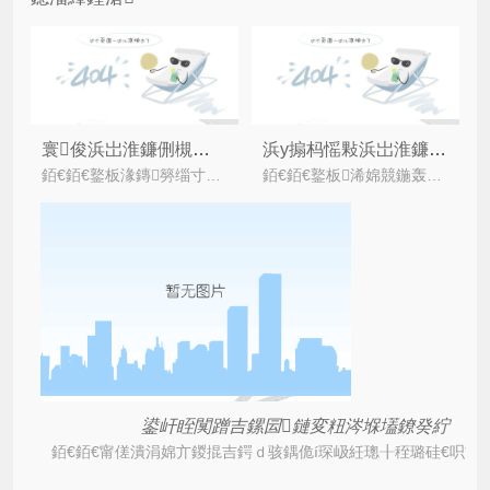
寰俊浜岀淮鐮侀槻浼爣绛撅紝鏂逛究鐢ㄦ埛璇嗗埆
浜у搧杩愮敤浜岀淮鐮侀槻浼爣绛惧彲浠ュ甫鏉ヤ粈涔堜紭鍔垮ソ澶勶紵
銆€銆€鐜板湪鏄簩缁寸爜闃蹭吉杩愮敤鍏徃鐨勫鍔?杩欐槸寰俊鐨勭柧閫熷彂灞?鐩墠6.5浜垮井淇＄殑鐢ㄦ埛,浜ら檯鏄浗鍐呬竴澶т氦
銆€銆€鐜板浠婂競鍦轰笂鏈夌潃涓嶅皯鐨勫亣鍐掍吉鍔ｄ骇鍝侊紝涓轰簡鍑忓皯鍋囧啋浼姡浜у搧鍦ㄥ競鍦轰笂鐨勬祦閫氾紝涓轰簡鏇村ソ鐨勭淮鎶ゆ秷璐?/i>
鍙屽眰闃蹭吉鏍囩鏈変粈涔堢壒鐐癸紵