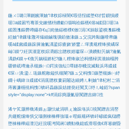
鍦ㄨ璐渾鍘嬪渾妯″垏杈婃椂闇€瑕佸悜鍒堕€犲晢鎻愪緵
琚ā鍒囦笉骞茶兌鏉愭枡鐨勮缁嗚祫鏂欍€傛ā鍒囧琚ā
鍒囨潗鏂欎竴鑷存€ц姹傚緢楂樸€傚涓€旀敼鍙樻潗鏂欙
紝妯″垏鏁堟灉涔熶細鏀瑰彉銆傚湪鏃ュ父浣跨敤鍦嗗帇鍦
嗘ā鍒囪緤鏃跺簲瀹氭湡鍙婃瘡娆′娇鐢ㄥ墠瀵规粴绛掕繘琛
屾鏌ワ紝淇濇寔杈婃灂鍜岀牕杈婄瓛琛ㄩ潰鐨勬竻娲?瀹氭
湡妫€鏌ャ€佹竻娲楅娇杞?鍦ㄦ粴绛掓惉杩愭椂淇濇姢榻胯
疆锛屼竴瀹氶槻姝㈠鍔涘強纭墿鐩存帴浣滅敤浜庤緤鍒
€琛ㄩ潰;鍌ㄥ瓨鏃舵敞鎰忛槻閿?鏃ュ父杩愯鏃堕槻姝㈠紓
鐗╁嵎鍏ヨ緤鍒€涓庣牕杈婁箣闂达細娉ㄦ剰妯″垏杞村ご涓
庤酱濂楃殑杩愯锛屽畾鏃跺姞娌癸紝闃叉纾ㄦ崯銆?span
style="display:none">kff涓婃捣灏氭簮闃蹭吉鍏徃
浠ヤ笂灏辨槸浠婂ぉ灏忕紪涓哄ぇ瀹跺垎浜殑闃蹭吉涓嶅
共鑳舵爣绛惧父瑙侀棶棰樺強瑙ｅ喅鏂规硶锛屽嵃鍒疯櫧鐒
堕棶棰樺緢澶氾紝浣嗘洿閲嶈鐨勬槸鎴戜滑瑕佹€庝箞鍘昏