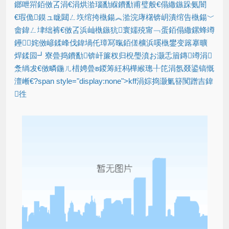
鎯呭喌銆傚叾涓€涓烘湁瑙勫緥鐨勫甫璧般€傝繖鏃跺氨闇
€瑕佹鏌ュ眬閮ㄥ垁绾挎槸鍚︽湁浣庨櫡锛岄潰绾告槸鍚﹀
畬鍏ㄥ垏绌裤€傚叾浜屾槸鏃犺寰嬬殑甯﹁蛋銆傝繖鏍蜂竴
鑸姹傚嵃鍒峰伐鍏堝仛璋冩暣銆傞櫎浜嗘槸鐢变簬搴曠
焊鍒囩┛寮曡捣鐨勫锛屽簾杈归棿璺濆お灏忎篃鏄竴涓
洜绱犮€傚疄鍦ㄦ棤娉曡в鍐筹紝杩樺緱璁╀笓涓氬叕鍙镐慨
澶嶃€?span style="display:none">kff涓婃捣灏氭簮闃蹭吉鍏
徃