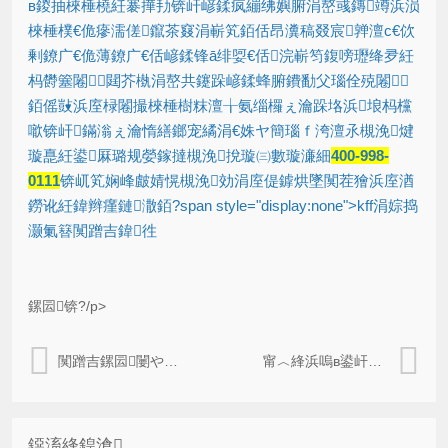
в鍐抽棶棰橈紝褰撶劧锛屽嵃鍒疯繃绋嬩腑涓嶅彧鏄竴浜涢
棶棰樸€佹瘮濡傞鑹茶窡涓嶄笂銆佸昂瀵稿叕宸亸澶с€佽
剰鐐广€佹薄鐐广€佸嵃鍒锋ā绯娿€佸浣嶄笉鍑嗙瓑绛夛紝
杩欎簺闂閮芥槸涓嶅共鑳跺嵃鍒蜂腑鐨勫父瑙佺殑闂
銆傜敱浜庢椂闂撮棶棰樹粖澶╁氨缁欏ぇ瀹跺垎浜埌杩欓
噷锛屽鏋滃ぇ瀹惰繕鎯宠繘涓€姝ヤ簡瑙ｆ洿澶氶槻浼煡
璇嗭紝鍙厤璐规嫈鎵撻槻浼挩璇㈢數璇濓細
400-998-
0111
锛屼笂娴峰皻婧愰槻浼効涓庢偍鎼烘墜闃茬獪浜庢湭
鐒讹紝鍏辫瘽鏈潵銆?span style="display:none">kff涓婃捣
灏氭簮闃蹭吉鍏徃
鏍囩锛?/p>
闃蹭吉鏍囩闄や簡闃蹭吉杩樻湁鍝簺寮哄ぇ鍔熻兘
甯︿綘浜嗚в鍙屽眰闃蹭吉鏍囩鏈夊摢浜涚嫭鐗逛箣澶?/a>
鐚滀綘鍠滄