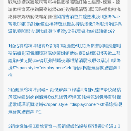
戦珮鍘嬫祦寤舵秱甯冩柟鍚戝彂灞曪紝浠ュ緢澶ч檺搴︿繚
璇佹秱甯冪殑鍧囧寑鎰熸€э紝鍥藉唴涓昏閲囩敤鐨勬槸浼
犵粺杈婂紡娑傚竷銆傞偅
闃蹭吉涓嶅共鑳堕槻浼爣绛?/a>
甯歌闂鍙婅в鍐虫柟娉曢兘鏈夊摢浜涘憿?涓嬮潰涓婃捣
灏氭簮闃蹭吉灏忕紪灏卞甫澶у涓€璧锋潵鐪嬬湅鍚с€?
1銆佸簳绾稿垏绌裤€傝鏄噺灏戣€屼笖涓嶄弗閲嶇殑鎯呭
喌涓嬪彲閫氳繃璋冩暣鍘嬪姏銆佸姞蹇ā鍒囬€熷害鏉ユ敼
鍠勩€傚ぇ闈㈢н锛屼弗閲嶇殑鎯呭喌涓嬮渶瑕佽繑淇緤绛
掋€?span style="display:none">kff涓婃捣灏氭簮闃蹭吉鍏
徃
2銆侀潰绾稿垏涓嶇┛銆傚簲鎬ユ椂鍙湪鐮ц緤绛掔殑鐩稿
簲浣嶇疆涓婅创鑶溿€傚惁鍒欎竴鑸姹備笓涓氬埗閫犲叕
鍙歌繘琛屼慨澶嶃€?span style="display:none">kff涓婃捣灏
氭簮闃蹭吉鍏徃
3銆佹爣绛捐搴熻竟甯﹁蛋銆傝繖绉嶇幇璞′竴鑸湁涓ょ