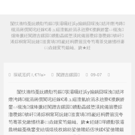
闅忕潃绉戞妧鐨勪笉鏂彂灞曪紝浜у搧鍋囧啋浼姡涔熸洿鏄
槻涓嶈儨闃诧紝鎵€浠ュ緢澶氫紒涓氶兘寮€濮嬩娇鐢ㄩ槻浼
爣绛撅紝闃蹭吉鏍囩鐨勫畾鍒堕渶姹備篃瓒婃潵瓒婂锛屽
浠婃秱甯冩妧鏈湁寰堝绉嶏紝杩欎篃浣夸笉骞茶兌鏉愭枡褰
㈡垚鏈変笉鍚屾。娆★紝
琛屼笟鍔ㄦ€?/a>
闃蹭吉鏍囩
09-07
闅忕潃绉戞妧鐨勪笉鏂彂灞曪紝浜у搧鍋囧啋浼姡涔
熸洿鏄槻涓嶈儨闃诧紝鎵€浠ュ緢澶氫紒涓氶兘寮€濮嬩娇
鐢ㄩ槻浼爣绛撅紝闃蹭吉鏍囩鐨勫畾鍒堕渶姹備篃瓒婃
潵瓒婂锛屽浠婃秱甯冩妧鏈湁寰堝绉嶏紝杩欎篃浣夸
笉骞茶兌鏉愭枡褰㈡垚鏈変笉鍚屾。娆★紝鐩墠鐨勫彂灞
曟柟鍚戞槸鐢变紶缁熺殑杈婂紡娑傚竷銆佸埉鍒€娑傚竷鍚