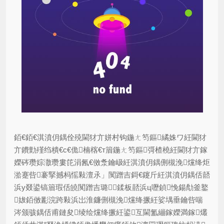
銆€銆€淇濆仴鍝佺殑閫犲亣姘村钩鍦ㄤ笉鏂繘姝ワ紝閫犲
亣鐨勯殣绉樻€с€佹楠楁€т篃鍦ㄤ笉鏂彁楂橈紝閫犲亣鎵
嬫硶瓒婃潵瓒婁笓涓氥€傚洜鑰岋紝淇濆仴鍝侀槻浼爣绛炬
湁蹇呰褰掔撼杩愮敤澶氶」闃蹭吉鎶€鑳斤紝淇濆仴鍝佸嚭
浜у叕鍙镐篃瑕佸皢闃蹭吉璐┛鍒板嚭浜ц嚦鍞悗鍚勪釜鐜
妭銆傚彲浣跨敤浜岀淮鐮侀槻浼爣绛撅紝娑堣垂鑰呰喘
涔颁骇鍝佸甫鏈夋绫绘爣绛撅紝鍙互閫氳繃鎵嬫満鎵爜