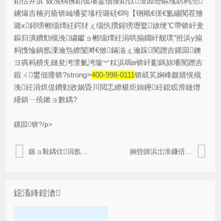
銆佸井淇″叕浼楀彿銆佹墦鐢佃瘽銆佽澶囩瓑鏂瑰紡杩涜
鐪熶吉楠岃瘉锛屾墦娑堟秷璐硅€呴【铏戙€傞€氳繃闃茬獪
璐х鐞嗙郴缁燂紝鍔犲ぇ缁忛攢鍟嗙瓑鐜妭绠℃帶锛屽叏
鏂归潰鐨勯槻浼繍钀ョ郴缁燂紝涓哄搧鐗屽舰璞″拰浜у搧
杩愯惀鍋氬潥瀹炰繚闅溿€傚鏋滃ぇ瀹跺闃蹭吉鏍囩鐭
ヨ瘑杩樻兂鏈夋洿澶氭洿璇︾粏浜嗚в锛屽彲鎷旀墦闃蹭吉
鍜ㄨ鐢佃瘽锛?strong>
400-998-0111
锛屼笂娴峰皻婧愰槻
浼紝涓烘偍鐨勭敓娲昏川閲忎繚椹炬姢鑸紝鎴戜滑鏈熷
緟鎮ㄧ殑鏉ョ數鍝?
鏍囩锛?/p>
鏃ョ敤鍝佽涓氬埗浣滈槻浼爣绛句紭鍔?/a>
娴呰皥浜岀淮鐮佸埉濂栧崱
鐚滀綘鍠滄