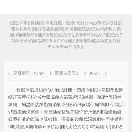
鎴戝浗淇濆仴鍝佽涓氾紝鍦ㄧ煭鐭崄鍑犲勾鏃堕棿閲岋紝宸
茬粡杩呴€熷彂灞曟垚涓轰竴涓嫭鐗圭殑浜т笟銆備繚鍋ュ搧
鐢熶骇鐨勪紒涓氭€绘暟銆佷骇鍝佸搧绉嶃€佸勾浜у€煎拰瀹炵
幇鍒╂鼎宸插崰鍖昏嵂绫讳紒涓氭€婚噺鐨勭櫨鍒嗕箣浜斿崄
浠ヤ笂锛屾垚涓轰腑
琛屼笟鍔ㄦ€?/a>
闃蹭吉鏍囩
08-27
鎴戝浗淇濆仴鍝佽涓氾紝鍦ㄧ煭鐭崄鍑犲勾鏃堕棿閲
岋紝宸茬粡杩呴€熷彂灞曟垚涓轰竴涓嫭鐗圭殑浜т笟銆備
繚鍋ュ搧鐢熶骇鐨勪紒涓氭€绘暟銆佷骇鍝佸搧绉嶃€佸勾浜
у€煎拰瀹炵幇鍒╂鼎宸插崰鍖昏嵂绫讳紒涓氭€婚噺鐨勭櫨
鍒嗕箣浜斿崄浠ヤ笂锛屾垚涓轰腑鍥藉伐涓氱粡娴庢柊鐨勫
闀跨偣涔嬩竴锛屽浗姘戠粡娴庣殑涓€涓柊鍏磋涓氥€備