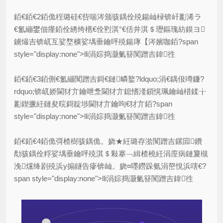
銆€銆€2銆佹秷璐硅€呰喘涔颁骇鍝佺殑鍚屾椂锛屽彲浠ラ
€氳繃鐢佃瘽銆佺綉绔欍€佺煭淇°€佸井淇＄瓑鏂瑰紡鏌ヨ
鐪熶吉锛屼互娑堥櫎娑堣垂鑰呯殑鍚庨【涔嬪咖銆?span
style="display:none">lli涓婃捣灏氭簮闃蹭吉鍏徃
銆€銆€3銆侀€氳繃闃蹭吉鎶€鏈疄鐜?ldquo;涓€鍝佷竴鐮?
rdquo;锛屼娇閫犲亣鑰呭洜閫犲亣鎴愭湰鎻愰珮鑰屾棤鍒╁
彲鍥撅紝鏈夋晥鎶靛埗閫犲亣鑰呴€犲亣銆?span
style="display:none">lli涓婃捣灏氭簮闃蹭吉鍏徃
銆€銆€4銆佹彁楂樹骇鍝佹。娆★紝璐存湁闃蹭吉鏍囩鐨
勪骇鍝佺粰娑堣垂鑰呯殑淇＄敤搴﹁緝楂橈紝涓庢病鏈夐槻
浼爣绛剧殑浜у搧鐩告瘮锛屾。娆¤嚜鐒跺氨涓嶅悓浜嗐€?
span style="display:none">lli涓婃捣灏氭簮闃蹭吉鍏徃