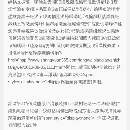
繚鍋ュ搧璐ㄩ噺瀹夊叏闂瀵瑰叕浼楄韩浣撳仴搴峰拰鐢
熷懡瀹夊叏鑷冲叧閲嶈锛屼絾涓€浜涢€犲亣鑰呬负浜嗙墴
鍙栨毚鍒╋紝浠ヤ綆鎴愭湰浠垮啋涓€浜涘搧鐗屼骇鍝侊紝
鎵颁贡甯傚満锛屽鑷翠紬澶氭秷璐硅€呰韩浣撳仴搴峰彈鍒
颁弗閲嶇殑濞佽儊銆傚洜姝わ紝涓€浜涘搧鐗屼繚鍋ュ搧浼
佷笟涓轰簡闃叉鍋囧啋浼姡浣跨敤闃蹭吉鏍囩锛屼繚鎶
ゅ搧鐗屽０瑾夈€備笅闈笂娴峰皻婧愰槻浼皬缂栧氨鏉ュ
拰澶у涓€璧锋潵鐪嬩竴涓?a
href="http://www.shangyuan365.com/fangweibiaoqian/zhizhi
fangwei/2019-08-03/111.html">闃蹭吉鏍囩闄や簡鎵撳亣锛
岃繕鍙浼佷笟甯︽潵鍝簺浠峰€笺€?span
style="display:none">lli涓婃捣灏氭簮闃蹭吉鍏徃
銆€銆€1銆佷綋鐜颁紒涓氱殑姝ｈ鍖栵紝璁╂秷璐硅€呬拱
鐨勬斁蹇冿紝鐢ㄧ殑鐪佸績锛岀粰浼佷笟甯︽潵浜嗘洿濂界
殑甯傚満淇¤獕銆?span style="display:none">lli涓婃捣灏氭
簮闃蹭吉鍏徃