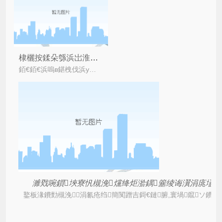
棣欐按鍒朵綔浜岀淮鐮侀槻浼爣绛惧甫鏉ヤ簡鍝簺浼樺娍
銆€銆€浜嗚в鍖栧伐浜у搧鐨勬湅鍙嬮兘鐭ラ亾锛岀簿缁嗗寲宸ヨ涓氶€犲亣鍗佸垎鐚栫媯銆傚皬鍒版礂娲佺簿娌愭荡闇诧紝澶у埌棣欐按楂樼瓑鎶よ偆鍝侊紝鍋?/i>
濉戣啘鎻埉寮忛槻浼爣绛炬湁鍝簺绫诲瀷涓庣壒