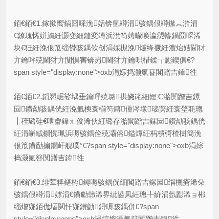
銆€銆€1.鎵撳嚮鍋囧啋浼姡锛氫竴涓骇鍝佷竴鏃︽湁涓
€鐐瑰悕姘旓紝灏变細鏈変竴浜涗笉娉曚唤瀛愬幓鍋囧啋浠
块€狅紝浼佷笟缁欎骇鍝佽创涓婇槻浼爣绛撅紝澧炲姞閫犲
亣鑰呯殑閫犲亣闅惧害锛岃閫犲亣鑰呮棤鍒╁彲鍥俱€?
span style="display:none">oxb涓婃捣灏氭簮闃蹭吉鍏徃
銆€銆€2.鎻愬崌娑堣垂鑰呯殑璐拱娆诧細娌℃湁闃蹭吉鏍
囩鐨勪骇鍝侊紝浼氭樉寰椾笉鏄偅涔堟瑙勶紝寰堥毦璁
╂秷璐硅€呭畬鍏ㄤ俊浠伙紝璐存湁闃蹭吉鏍囩鐨勪骇鍝侊
紝涓嶄絾鎻愰珮浜嗕骇鍝佺殑灞傛鎰燂紝杩樻彁楂樹簡浼
佷笟鐨勫搧鐗屽舰璞°€?span style="display:none">oxb涓婃
捣灏氭簮闃蹭吉鍏徃
銆€銆€3.绯荤粺鍖栫鐞嗕骇鍝侊細闃蹭吉鏍囩缁欐瘡浠朵
骇鍝佷竴涓嫭涓€鐨勮韩浠界紪鍙凤紝璁╀紒涓氬彲浠ョ郴
缁熷寲銆佹壒閲忓寲鐨勭鐞嗕骇鍝併€?span
style="display:none">oxb涓婃捣灏氭簮闃蹭吉鍏徃