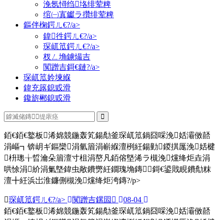
浼氬憳绉垎绯荤粺
绾㈠寘钀ラ攢绯荤粺
鏂伴椈鍔ㄦ€?/a>
鍏徃鍔ㄦ€?/a>
琛屼笟鍔ㄦ€?/a>
杈ㄥ埆鐪熶吉
闃蹭吉鎶€鏈?/a>
琛屼笟妗堜緥
鍏充簬鎴戜滑
鑱旂郴鎴戜滑
銆€銆€鐜板浠婂競鍦轰笂鍚勪釜琛屼笟鍋囧啋浼姡灞傚嚭
涓嶇┓锛岄ギ鏂欒涓氫篃涓嶄緥澶栵紝鍚勭鍐掑厖浼姡楗
枡璁╁晢瀹朵篃澶寸柤涓嶅凡銆傛墍浠ラ槻浼爣绛炬垚涓
哄悇涓紒涓氭墍鍏虫敞鐨勶紝鐗瑰埆鏄鎶€鍙戝睍鐨勪粖
澶╋紝浜岀淮鐮侀槻浼爣绛炬洿鏄?/p>
琛屼笟鍔ㄦ€?/a>
闃蹭吉鏍囩
08-04
銆€銆€鐜板浠婂競鍦轰笂鍚勪釜琛屼笟鍋囧啋浼姡灞傚嚭