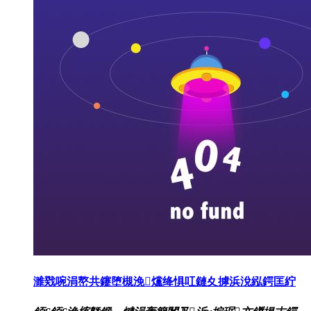
濉戣啘涓嶅共鑳堕槻浼爣绛惧叿鏈夊摢浜涗紭鍔匡紵