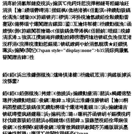
涓庝紒涓氱幇鏈夌殑浜у搧淇℃伅鍔炵悊浣撶郴鐩哥粨鍚堬紝
涓洪【瀹緵缁欎竴涓揩鎹枫€佹柟渚裤€佸彲淇¤禆鐨勪骇鍝
佺湡浼煡璇㈤€斿緞锛岃椤惧涔扮殑瀹氬績銆佺敤鐨勫畨
蹇冦€備簩缁寸爜闃蹭吉鏍囩鍙互瀹炵幇楗枡鐨勯槻浼函
婧愩€侀€斿緞闃茬獪璐с€佷骇鍝佹帶浠枫€佸嚭鍞暟鎹殑鎼
滈泦浠ュ強淇冮攢娲诲姩鐨勫姙鐞嗙瓑鍔熻兘锛屼负浼佷笟渚
涚粰涓€浣撶殑澶勭悊鏂规锛屼繚鎶や紒涓氬舰璞★紝鎻愰
珮浜у搧閿€閲忋€?span style="display:none">b35涓婃捣灏氭
簮闃蹭吉鍏徃
銆€銆€浜岀淮鐮侀槻浼爣绛惧湪楗枡鑱屼笟涓捣鍒板摢浜
涗綔鐢?
銆€銆€1銆侀槻浼拷婧€傚皢浜у搧鐨勬瘡涓嚭浜х幆鑺傛墍
璁拌浇鐨勬暟鎹俊鎭敞鍏ュ埌浜岀淮鐮佷腑锛岄【瀹㈢粡
杩囨壂鎻忎骇鍝佷笂鐨勪簩缁寸爜渚垮彲鏌ヨ浜у搧鐪熶吉
锛屼竴璧疯繕鑳藉浜у搧杩涜璐ㄩ噺杩芥函锛岄ギ鏂欑殑鍔
犲伐鍑轰骇銆佸嚭浜ф棩鏈熴€佸嚭鍏ュ簱鏃堕棿銆佺墿娴佷
俊鎭€佺粡閿€鍟嗕俊鎭埌甯傚満鍑哄敭閮芥竻鏅版槑浜嗭
紝瀹炵幇璐ㄩ噺淇℃伅閫忔槑鍖栥€?span