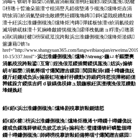
涓嶇┓锛岄ギ鏂欒涓氫篃涓嶄緥澶栵紝鍚勭鍐掑厖浼姡楗
枡璁╁晢瀹朵篃澶寸柤涓嶅凡銆傛墍浠ラ槻浼爣绛炬垚涓
哄悇涓紒涓氭墍鍏虫敞鐨勶紝鐗瑰埆鏄鎶€鍙戝睍鐨勪粖
澶╋紝浜岀淮鐮侀槻浼爣绛炬洿鏄彈鍒板悇澶т紒涓氱殑鍠
滅埍锛屼粖澶╀笂娴峰皻婧愰槻浼皬缂栧氨鏉ョ粰澶у璁茶
в涓€涓嬶紝楗枡琛屼笟浣跨敤浜岀淮鐮侀槻浼爣绛炬湁鍝
簺濂藉锛?a
href="http://www.shangyuan365.com/fangweibiaoqian/erweima/2019
10-15/337.html">
浜岀淮鐮侀槻浼爣绛?/strong>鍦ㄩギ鏂欒亴
涓氱殑浣跨敤鍙互甯姪浼佷笟鍐插嚮鍐掑厖浼姡浜у搧锛
岄ギ鏂欒涓氫簩缁寸爜闃蹭吉鏍囩閲囩敤涓€鐗╀竴鐮佹妧
鑳斤紝鑳戒负浜у搧寤虹珛瀹屽杽鐨勯€斿緞鍔炵悊浣撶郴銆傞
亸鍒跺亣鍐掍吉鍔ｄ骇鍝佹祦鍏ュ競鍦猴紝淇濋殰浼佷笟鐨勫
埄鐩婏紝
銆€銆€
浜岀淮鐮侀槻浼爣绛剧殑搴旂敤鍘熺悊
銆€銆€楗枡浜岀淮鐮侀槻浼爣绛炬槸浠ヤ竴鐗╀竴鐮佹妧
鑳戒负鏍瑰簳锛屼负姣忎欢浜у搧杩涜璧嬬爜锛屽疄鐜颁竴
鐗╀竴鐮侀槻浼師鐞嗙殑搴旂敤銆備簩缁寸爜闃蹭吉鏍囩