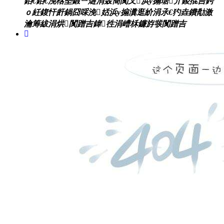
銆€銆€浼楁墍鍛ㄧ煡涓轰簡闃叉浜у搧琚亣鍐掍吉鍔
ｏ紝鍑忓皯鍋囧啋浼姡浜у搧瀵逛紒涓氶€犳垚鐨勪激
瀹筹紱涓烘闃蹭吉鍏徃涓嶆柇鐮斿彂闃蹭吉