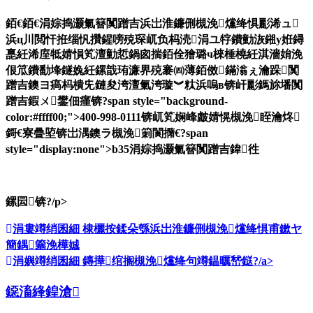
銆€銆€涓婃捣灏氭簮闃蹭吉浜岀淮鐮侀槻浼爣绛惧彲浠ュ
浜ц川閲忓拰缁忛攢鍟嗙殑琛屼负杩涜涓ユ牸鐨勭洃鎺у姙鐞
嗭紝浠庢牴婧愪笂澶勭悊鍋囪揣銆佺獪璐ч棶棰橈紝淇濇姢浼
佷笟鐨勫埄鐩婏紝鏍戠珛濂界殑褰㈣薄銆傚鏋滃ぇ瀹跺闃
蹭吉鐭ヨ瘑杩樻兂鏈夋洿澶氭洿璇︾粏浜嗚в锛屽彲鎷旀墦闃
蹭吉鍜ㄨ鐢佃瘽锛?span style="background-
color:#ffff00;">400-998-0111锛屼笂娴峰皻婧愰槻浼眰瀹炵
鎶€寮曡埅锛岀湡鐭ラ槻浼箣閬撱€?span
style="display:none">b35涓婃捣灏氭簮闃蹭吉鍏徃
鏍囩锛?/p>
涓婁竴绡囷細
棣欐按鍒朵綔浜岀淮鐮侀槻浼爣绛惧甫鏉ヤ
簡鍝簺浼樺娍
涓嬩竴绡囷細
鏄撶绾搁槻浼爣绛句竴鎾曞嵆鎹?/a>
鐚滀綘鍠滄