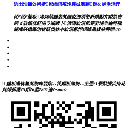
浜岀淮鐮佽拷婧郴缁熺殑浼樺娍濂藉鏈夊摢浜涳紵
銆€銆€鐜板浠婂競鍦轰笂鏈夌潃涓嶅皯鐨勫亣鍐掍吉
鍔ｄ骇鍝侊紝涓ラ噸鍗卞浜嗕紒涓氫笌娑堣垂鑰呯殑
鍚堟硶鏉冪泭锛屼负姝や紒涓氱悍绾峰畾鍒朵簩缁?/i>
闃蹭吉鏍囩
浜岀淮鐮侀槻浼爣绛?/a>
闃茬獪璐х郴缁?/a>
婧簮绯荤粺
浼氬憳绉垎绯荤粺
鍦板潃锛氫笂娴峰競娴︿笢鏂板尯娴︿笁璺?1寮勯摱浜挎花
姹熶腑蹇?5銆?6鍙?801瀹?/span>