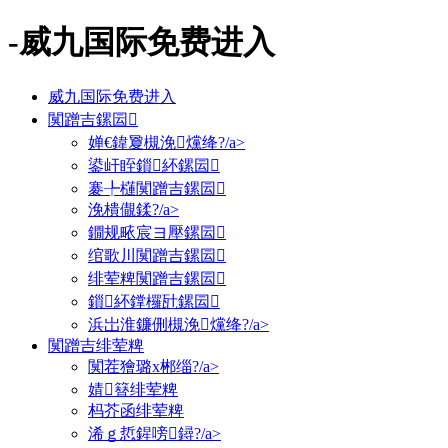
-威九国际免费进入
威九国际免费进入
闃蹭吉鏍囩
婵€鍏夐槻浼爣绛?/a>
鍙屽眰鎻紑鏍囩
褰╄櫣闃蹭吉鏍囩
浼樻儬鍒?/a>
鐗规畩宸ヨ壓鏍囩
绾歌川闃蹭吉鏍囩
绯荤粺闃蹭吉鏍囩
鎻紑鐣欏瓧鏍囩
浜岀淮鐮侀槻浼爣绛?/a>
闃蹭吉绯荤粺
闃茬獪璐х郴缁?/a>
婧簮绯荤粺
杩芥函绯荤粺
浠ｇ悊鍟嗙鐞?/a>