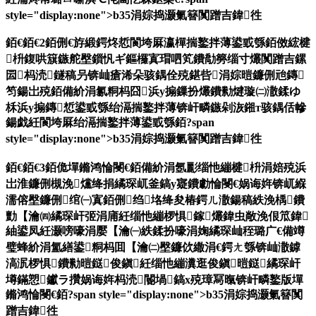
style="display:none">b35涓婃捣灏氭簮闃蹭吉鍏徃
銆€銆€2銆侀€斿緞鍔炵悊閬垮厤瀛樿揣鐜拌薄鍙戜綔銆傚綋楗
枡鍑哄簱鏃舵壂鎻忛ギ鏂欏寘瑁呬笂鐨勪簩缁寸爜闃蹭吉鏍
囩杩涜鐩稿叧锛屾瘡浠朵骇鍝佺殑鍖呰涓婃暟鐮侀兘鏄
笉鍚岀殑銆備紒涓氱粡杩囧浜у搧鏁扮爜鐨勬煡璇㈡潵鍒ゆ
柇浜у搧鏄惁鍙戜綔绐滆揣鐜拌薄锛屽疄鏃剁洃鎺т骇鍝佸幓
鍚戯紝閬垮厤绐滆揣鐜拌薄鍙戜綔銆?span
style="display:none">b35涓婃捣灏氭簮闃蹭吉鍏徃
銆€銆€3銆佹墠鏅鸿惀閿€銆備紒涓氬彲缁忚繃楗枡涓婄殑浜
岀淮鐮侀槻浼爣绛捐繘琛屼釜鎬у寲鐨勮惀閿€娲诲姩锛屼緥
濡傛壂鐮侀绾㈠寘銆侀绉垎绛夋椿鍔ㄦ潵鍚稿紩浼楀鐨
勯【瀹㈣繘琛屽弬涓庯紝缁忚繃椤惧鎵爜鍏虫敞浼佷笟鍏
紬鍙凤紝灏嗙嚎涓嬮【瀹㈠紩鍒扮嚎涓婅繘琛屾秷璐广€備竴
璧蜂紒涓氳繕鍙粡杩囬【瀹㈡壂鐮佽繖涓€鍔ㄤ綔锛屾潵鎼
滈泦椤惧鐨勬暟鎹俊鎭紝缁忚繃瀵逛俊鎭暟鎹繘琛屽
墫鏋愬钀ラ攢娲诲姩杩涜閽堝鎬х殑璋冩暣锛屽疄鐜版墠
鏅鸿惀閿€銆?span style="display:none">b35涓婃捣灏氭簮闃
蹭吉鍏徃