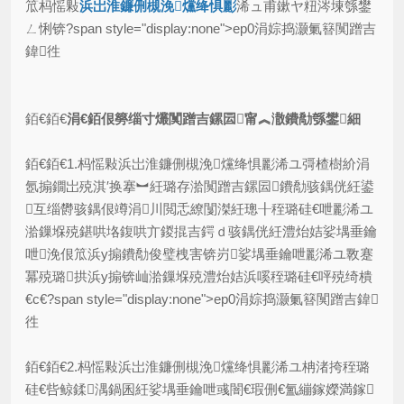
笟杩愮敤
浜岀淮鐮侀槻浼爣绛惧彲
浠ュ甫鏉ヤ粈涔堜綔鐢
ㄥ悧锛?span style="display:none">ep0涓婃捣灏氭簮闃蹭吉
鍏徃
銆€銆€
涓€銆佷簩缁寸爜闃蹭吉鏍囩甯︽潵鐨勪綔鐢細
銆€銆€1.杩愮敤浜岀淮鐮侀槻浼爣绛惧彲浠ユ彁楂樹紒涓
氬搧鐗岀殑淇′换搴︼紝璐存湁闃蹭吉鏍囩鐨勪骇鍝侊紝鍙
互缁欎骇鍝佷竴涓川閲忎繚闅滐紝璁╂秷璐硅€呭彲浠ユ
湁鏁堢殑鍖哄垎鍑哄亣鍐掍吉鍔ｄ骇鍝侊紝澧炲姞娑堣垂鑰
呭浼佷笟浜у搧鐨勪俊璧栧害锛岃娑堣垂鑰呭彲浠ユ斁蹇
冪殑璐拱浜у搧锛屾湁鏁堢殑澧炲姞浜嗘秷璐硅€呯殑绮樻
€с€?span style="display:none">ep0涓婃捣灏氭簮闃蹭吉鍏
徃
銆€銆€2.杩愮敤浜岀淮鐮侀槻浼爣绛惧彲浠ユ柟渚挎秷璐
硅€呰鲸鍒湡鍋囷紝娑堣垂鑰呭彧闇€瑕侀€氳繃鎵嬫満鎵