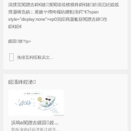
涓撲笟闃蹭吉鎶€鏈洟闃熺殑楂樻柊鎶€鏈紒涓氾紝鎴戜
滑灏嗕负鎮ㄥ甫鏉ヤ竴绔欏紡鐨勬湇鍔°€?span
style="display:none">ep0涓婃捣灏氭簮闃蹭吉鍏徃
銆€銆€
鏍囩锛?/p>
浼佷笟杩愮敤浜岀淮鐮佽拷婧郴缁熷彲浠ヨв鍐充粈涔堥棶棰橈紵
鐚滀綘鍠滄
浜嗚в闃蹭吉鏍囩鏌ヨ鍘熺悊
鐜板湪锛屽緢澶氫汉鍗充娇璐拱浜嗗亣鍐掍吉鍔ｄ骇鍝侊紝涔熷緢闅捐鲸鍒叾鐪熶吉锛屽浠婇殢鐫€浜岀淮鐮佺殑鍑虹幇锛屽悇琛屽悇涓氶兘鍦ㄥ紑鍙戞綔鍔涳紝闃?/i>