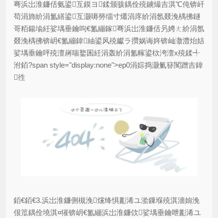
弿浜岀淮鐮佸氨鍙互鏌ヨ鍒颁骇鍝佺殑鐪熶吉淇℃伅锛屽
苟涓斾紒涓氳繕鍙互灏嗕簩缁寸爜涓庝紒涓氬叕浼楀彿鐩
哥粨鍚堬紝娑堣垂鑰呴€氳繃鎵弿浜岀淮鐮佸叧娉ㄤ紒涓氬
叕浼楀彿锛岄€氳繃鍏紬鍙风殑钀ラ攢娲诲姩锛屾潵澧炲姞
娑堣垂鑰呯殑澶嶈喘鐜囷紝涓轰紒涓氳幏鍙栨洿澶х殑鍒╃
泭銆?span style="display:none">ep0涓婃捣灏氭簮闃蹭吉鍏
徃
銆€銆€3.浜岀淮鐮侀槻浼爣绛惧彲浠ユ湁鏁堢殑淇濇姢浼
佷笟鍝佺墝淇¤獕锛岄€氳繃浜岀淮鐮佽娑堣垂鑰呭彲浠ユ