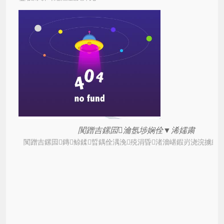
闃蹭吉鏍囩瀹氬埗娴佺▼浠嬬粛