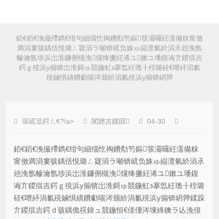
銆€銆€浼撮殢鐫€绀句細缁忔祹鐨勪笉鏂彂灞曪紝濡備粖甯傚
満涓婁骇鍝佸悓璐ㄥ寲涓ラ噸锛屼负姝ゅ緢澶氫紒涓氶兘浼氬
幓瀹氬埗浜岀淮鐮侀槻浼爣绛撅紝浠ユ鏉ユ墦鍑诲亣鍐掍吉
鍔ｇ殑浜у搧锛岀淮鎶ゅ競鍦虹з搴忥紝璁╂秷璐硅€呭紑涓氱
殑鏀惧績鐨勮喘涔颁紒涓氱殑浜у搧锛岄亸
琛屼笟鍔ㄦ€?/a>
闃蹭吉鏍囩
04-30
銆€銆€浼撮殢鐫€绀句細缁忔祹鐨勪笉鏂彂灞曪紝濡備粖
甯傚満涓婁骇鍝佸悓璐ㄥ寲涓ラ噸锛屼负姝ゅ緢澶氫紒涓氶
兘浼氬幓瀹氬埗浜岀淮鐮侀槻浼爣绛撅紝浠ユ鏉ユ墦鍑
诲亣鍐掍吉鍔ｇ殑浜у搧锛岀淮鎶ゅ競鍦虹з搴忥紝璁╂秷璐
硅€呭紑涓氱殑鏀惧績鐨勮喘涔颁紒涓氱殑浜у搧锛岄亸鍒跺
亣鍐掍吉鍔ｄ骇鍝佹祦鍏ュ競鍦恒€傞偅涔堜綘鐭ラ亾浼佷