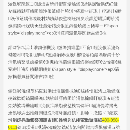
湁鏁堢殑鏌ヨ鐪熶吉锛屽揩閫熷尯鍒湡鍋囦骇鍝侊紝鏈
夋晥鐨勬彁鍗囦簡浼佷笟鍝佺墝淇¤獕搴︼紝璁╂秷璐硅€呭
浼佷笟鍝佺墝鏇村姞鐨勪俊璧栵紝鏈夋晥鎻愬崌浜嗕紒涓
氬搧鐗屽舰璞★紝澧炲姞浼佷笟鍝佺墝鐭ュ悕搴︺€?span
style="display:none">ep0涓婃捣灏氭簮闃蹭吉鍏徃
銆€銆€4.浜岀淮鐮侀槻浼爣绛捐繕鍙互甯姪浼佷笟瀹炵
幇鏇村鍔熻兘锛岄€氳繃涓庨槻浼郴缁熺粨鍚堝府鍔╀紒
涓氬疄鐜版函婧愩€侀槻绐滆揣銆佷細鍛樼н鍒嗐€佽惀閿€绛
変竴绯诲垪鐨勫姛鑳姐€?span style="display:none">ep0涓
婃捣灏氭簮闃蹭吉鍏徃
銆€銆€浼佷笟杩愮敤浜岀淮鐮侀槻浼爣绛惧彲浠ユ湁鏁堢
殑鎵撳嚮鍋囧啋浼姡锛屾彁鍗囦紒涓氬搧鐗屽舰璞★紝澧
炲姞娑堣垂鑰呭浼佷笟鐨勪俊璧栧害锛屽鏋滄偍涔熸兂
瀹氬埗浜岀淮鐮侀槻浼爣绛撅紝鎮ㄥ彲浠ユ潵鍜ㄨ鎴戜
滑
涓婃捣灏氭簮闃蹭吉鍏徃锛岃仈绯荤數璇濓細
400-998-
0111
锛屾垜浠槸涓€瀹舵湁鐫€澶氬勾闃蹭吉缁忛獙浠ュ強