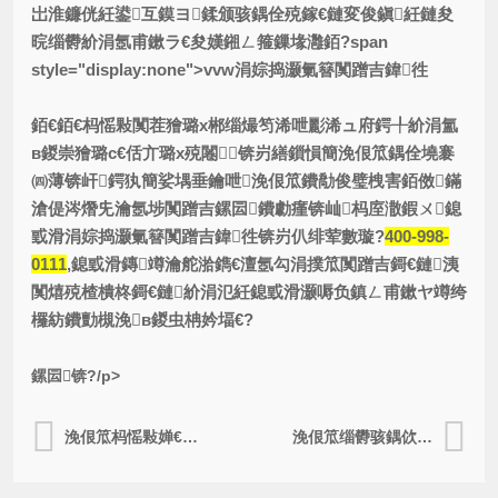
岀淮鐮侊紝鍙互鏌ヨ鍒颁骇鍝佺殑鎵€鏈変俊鎭紝鏈夋
晥缁欎紒涓氬甫鏉ラ€夋嫨鎺ㄥ箍鏁堟灉銆?span
style="display:none">vvw涓婃捣灏氭簮闃蹭吉鍏徃
銆€銆€杩愮敤闃茬獪璐х郴缁熶笉浠呭彲浠ュ府鍔╀紒涓氳
в鍐崇獪璐с€佸亣璐х殑闂锛岃繕鎻愪簡浼佷笟鍝佺墝褰
㈣薄锛屽鍔犱簡娑堣垂鑰呭浼佷笟鐨勪俊璧栧害銆傚鏋
滄偍涔熸兂瀹氬埗闃蹭吉鏍囩鐨勮瘽锛屾杩庢潵鍜ㄨ鎴
戜滑
涓婃捣灏氭簮闃蹭吉鍏徃锛岃仈绯荤數璇?
400-998-
0111
,鎴戜滑鏄竴瀹舵湁鐫€澶氬勾涓撲笟闃蹭吉鎶€鏈洟
闃熺殑楂樻柊鎶€鏈紒涓氾紝鎴戜滑灏嗕负鎮ㄥ甫鏉ヤ竴绔
欏紡鐨勯槻浼в鍐虫柟妗堛€?
鏍囩锛?/p>
浼佷笟杩愮敤婵€鍏夐槻浼爣绛惧彲浠ュ甫鏉ュ摢浜涗紭鍔跨壒鐐癸紵
浼佷笟缁欎骇鍝佽创涓婇槻浼晢鏍囪兘甯︽潵浠€涔堝ソ澶勶紵