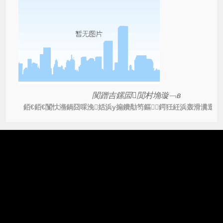
闃蹭吉鏍囩閴村埆璇﹁в