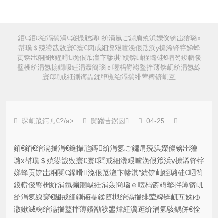
銆€銆€绐滆揣涓€鐩撮兘鏄紒涓氬ご鐤肩殑浜嬫儏锛岀獪璐х
幇璞＄殑鍙戠敓寰€寰€閮戒細瀵艰嚧浼佷笟浜у搧浠锋牸娣蜂
贡锛岀粡閿€鍟嗗浼佷笟澶卞幓淇″績锛屾秷璐硅€呬笉鍐嶄俊
璧栦紒涓氬搧鐗岋紝涓轰簡瑙ｅ喅杩欎竴鐜拌薄锛屼紒涓氬線
寰€閮戒細鍘诲畾鍒堕槻绐滆揣绯荤粺锛屼互
琛屼笟鍔ㄦ€?/a>
闃蹭吉鏍囩
04-25
銆€銆€绐滆揣涓€鐩撮兘鏄紒涓氬ご鐤肩殑浜嬫儏锛岀獪
璐х幇璞＄殑鍙戠敓寰€寰€閮戒細瀵艰嚧浼佷笟浜у搧浠锋牸
娣蜂贡锛岀粡閿€鍟嗗浼佷笟澶卞幓淇″績锛屾秷璐硅€呬笉
鍐嶄俊璧栦紒涓氬搧鐗岋紝涓轰簡瑙ｅ喅杩欎竴鐜拌薄锛屼
紒涓氬線寰€閮戒細鍘诲畾鍒堕槻绐滆揣绯荤粺锛屼互姝ゆ
潵鏉滅粷绐滆揣鐜拌薄鐨勫彂鐢燂紝瀵逛紒涓氫骇鍝併€佺