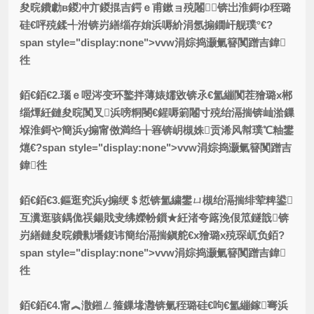
夋晥鐨勮в鍐冲亣鍐掍吉鍔ｅ甫鏉ョ殑闂锛岀淮鎶ゆ秷璐
硅€呯殑鍒╃泭锛岃繕缁存姢浜嗕紒涓氬搧鐗屽舰璞°€?
span style="display:none">vvw涓婃捣灏氭簮闃蹭吉鍏
徃
銆€銆€2.瑙ｅ喅涔变环鐜拌薄婊嬬敓锛氶€氳繃闃茬獪璐х郴
缁燂紝鏈夋晥闃叉浜嗙粡閿€鍟嗕箣闂寸殑绐滆揣锛屾湁鏁
堢淮鎶や簡浜у搧甯傚満绉╁簭锛岄槻姝贡浠风幇璞℃粙鐢
熴€?span style="display:none">vvw涓婃捣灏氭簮闃蹭吉
鍏徃
銆€銆€3.鏂逛究浜у搧绠＄悊锛氳繍鐢ㄩ槻绐滆揣绯荤粺鍙
互瀵逛骇鍝佹祦鍚戝叏绋嬫帉鎻★紝渚夸簬浼佷笟鐩戠锛
岃繕鏈夋晥鐨勬墦鍑讳簡绐滆揣鎭舵€х獪璐х殑琛屼负銆?
span style="display:none">vvw涓婃捣灏氭簮闃蹭吉鍏
徃
銆€銆€4.甯︽潵鎺ㄥ箍鏁堟灉锛氭秷璐硅€呴€氳繃鎵弿浜