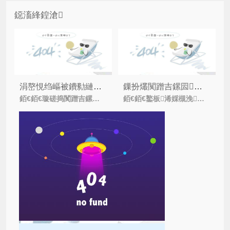
鐚滀綘鍠滄
涓嶅悓绉嶇被鐨勬縺鍏夐槻浼爣绛撅紝浣犵煡閬撴湁鍝簺鍚楋紵
鏁扮爜闃蹭吉鏍囩鎶€鏈叿鏈夊摢浜涚壒鐐癸紵
銆€銆€璇磋捣闃蹭吉鏍囩澶у閮戒笉闄岀敓浜嗭紝鐜板湪鍑洪棬锛屽ぇ瀹堕兘鍠滄甯︾潃鎵嬫満锛岀湅鍒颁簩缁寸爜閮戒細涓嬫剰鎬濈殑鎷胯捣鎵嬫満鎵竴
銆€銆€鐜板浠婇槻浼爣绛剧殑绉嶇被绻佸锛屼粖澶╂垜浠缁欏ぇ瀹朵粙缁嶇殑鏄暟鐮侀槻浼爣绛撅紝鏁扮爜闃蹭吉鏍囩鐨勪竴涓槻浼紪鐮?/i>