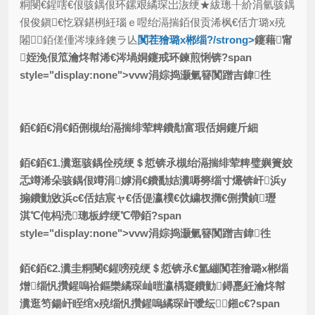
粡閿€鍟嗐€佷骇鍝佷环鏍艰繘琛岀洃绠★紱璁╀紒涓氫骇鍝
佷俊鎭€忔槑鍖栵紝瑙ｅ喅绐滆揣銆佷贡浠枫€佸亣璐х殑
闂銆傞偅涔堜綘鐭ラ亾
闃茬獪璐х郴缁?/strong>
鑳藉甯
姪浼佷笟瀹炵幇浠€涔堝姛鑳戒环鍊煎悧锛?span
style="display:none">vvw涓婃捣灏氭簮闃蹭吉鍏徃
銆€銆€
涓€銆侀槻绐滆揣绯荤粺鐨勪富瑕佸姛鑳斤細
銆€銆€1.瀵逛骇鍝佺殑绠＄悊锛氶槻绐滆揣绯荤粺璧嬩簣姣
忎竴浠朵骇鍝佷竴涓嫭涓€鐨勫姞瀵嗕簩缁寸爜锛屽浜у
搧鐨勭敓浜с€佸姞宸ャ€佸偍瀛樸€佽繍杈撱€侀攢鍞瓑
淇℃伅杩涜璁板綍绠℃帶銆?span
style="display:none">vvw涓婃捣灏氭簮闃蹭吉鍏徃
銆€銆€2.瀵圭粡閿€鍟嗙殑绠＄悊锛氶€氳繃闃茬獪璐х郴缁
熷缁忛攢鍟嗚祫鏂欒繘琛屾暟瀛楀寲鐨勭鐞嗭紝瀹炵幇
瀵逛笉鍚屽眰绾х殑缁忛攢鍟嗚繘琛屽噯纭鎺с€?span