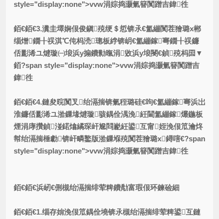
style="display:none">vvw涓婃捣灏氭簮闃蹭吉鍏徃
銆€銆€3.瀵圭墿娴佷俊鎭殑绠＄悊锛氶€氳繃闃茬獪璐х郴
缁熷鐗╂祦淇℃伅杩涜璁板綍锛岄€氳繃鎵弿鐗╂祦鐮
佸彲浠ユ煡璇㈠埌浜у搧鐨勬暣涓敓浜у埌閿€鍞殑杩囩▼
銆?span style="display:none">vvw涓婃捣灏氭簮闃蹭吉
鍏徃
銆€銆€4.鏈夋晥闃叉绐滆揣锛氭秷璐硅€呴€氳繃鎵弿浜岀
淮鐮佸彲浠ユ湁鏁堟煡璇骇鍝佺湡浼紝閫氳繃鎵爜鍦板
煙涓庨攢鍞湴鍩熻繘琛屽尮閰嶏紝鍙互甯姪浼佷笟瀹炵
幇绐滆揣棰勮锛屽疄鐜版湁鏁堢殑闃茬獪璐х鐞嗐€?span
style="display:none">vvw涓婃捣灏氭簮闃蹭吉鍏徃
銆€銆€
浜屻€侀槻绐滆揣绯荤粺鐨勪富瑕佷环鍊硷細
銆€銆€1.缁存姢浼佷笟鍝佺墝锛氶槻绐滆揣绯荤粺鍙互鏈