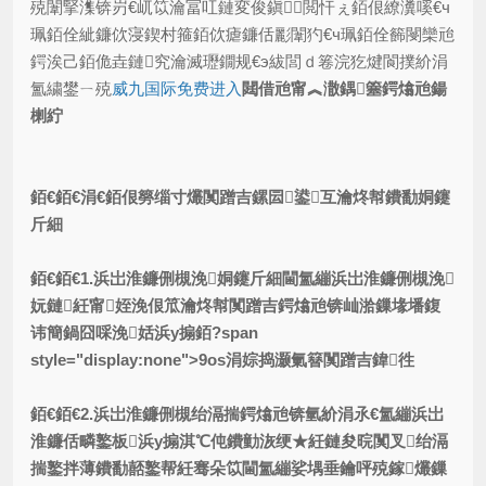
殑闈掔潗锛岃€屼笖瀹冨叿鏈変俊鎭閲忓ぇ銆佷繚瀵嗘€ч
珮銆佺紪鐮佽寖鍥村箍銆佽瘧鐮佸彲闈犳€ч珮銆佺籂閿欒兘
鍔涘己銆佹垚鏈究瀹滅瓑鐗规€э紱閭ｄ箞浣犵煡閬撲紒涓
氳繍鐢ㄧ殑
威九国际免费进入
閮借兘甯︽潵鍝簺鍔熻兘鍚
楋紵
銆€銆€
涓€銆佷簩缁寸爜闃蹭吉鏍囩鍙互瀹炵幇鐨勫姛鑳
斤細
銆€銆€1.浜岀淮鐮侀槻浼姛鑳斤細閫氳繃浜岀淮鐮侀槻浼
妧鏈紝甯姪浼佷笟瀹炵幇闃蹭吉鍔熻兘锛屾湁鏁堟墦鍑
讳簡鍋囧啋浼姡浜у搧銆?span
style="display:none">9os涓婃捣灏氭簮闃蹭吉鍏徃
銆€銆€2.浜岀淮鐮侀槻绐滆揣鍔熻兘锛氫紒涓氶€氳繃浜岀
淮鐮佸疄鐜板浜у搧淇℃伅鐨勭洃绠★紝鏈夋晥闃叉绐滆
揣鐜拌薄鐨勫嚭鐜帮紝骞朵笖閫氳繃娑堣垂鑰呯殑鎵爜鏁