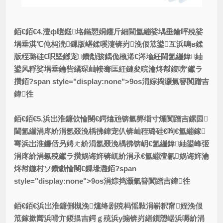
銆€銆€4.澶ф暟鎹垎鏋愬姛鑳斤細閫氳繃娑堣垂鑰呯殑娑
堣垂淇℃伅杩涜鏁版嵁鍒嗘瀽锛岃浼佷笟鍙互浜嗚в鍒
版秷璐硅€呮墍鎯宠鐨勪骇鍝佹槸浠€涔堬紝閫氳繃鍏紬
鍙风粰娑堣垂鑰呰繘琛屾帹骞匡紝鏈夋晥瀹炵幇鍑嗙‘钀ラ
攢銆?span style="display:none">9os涓婃捣灏氭簮闃蹭吉
鍏徃
銆€銆€5.浜岀淮鐮佽惀閿€鍔熻兘锛氫簩缁寸爜闃蹭吉鏍囩
閫氳繃涓庝紒涓氬叕浼楀彿鍏宠仈锛屾秷璐硅€呴€氳繃鎵
弿浜岀淮鐮佸叧娉ㄤ紒涓氬叕浼楀彿锛岄€氳繃鍏紬鍙峰弬
涓庝紒涓氱殑钀ラ攢娲诲姩锛屼紒涓氶€氳繃澶氱娲诲姩瀹
炵幇鏇村ソ鐨勮惀閿€鏁堟灉銆?span
style="display:none">9os涓婃捣灏氭簮闃蹭吉鍏徃
銆€銆€浜岀淮鐮侀槻浼爣绛剧殑杩愮敤涓嶄粎甯姪浼佷
笟鎵撳嚮浜嗗亣鍐掍吉鍔ｇ殑浜у搧锛岃繕鎻愬崌浜嗕紒涓