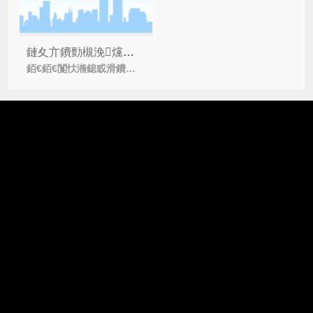
鏈夊亣鐨勯槻浼爣绛惧悧锛熷浣曞尯鍒嗗亣鍐掗槻浼爣绛撅紵
銆€銆€闅忕潃鎴戜滑鐨勬秷璐规按骞充笉鏂殑鎻愬崌锛岃秺鏉ヨ秺澶氱殑浜у搧琚亣鍐掞紝浼佷笟涓轰簡鍖哄埆浜庡亣鍐掍吉鍔ｄ骇鍝侊紝绾风悍瀹氬埗闃蹭吉