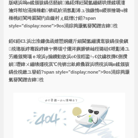
版嵁浜嗚в鍒颁骇鍝佸嚭鍞尯鍩燂紝閫氳繃鍖哄煙鍒嗘瀽
瀹炵幇绐滆揣棰勮锛屼紒涓氬彲浠ュ強鏃惰в鍐崇獪璐ч棶
棰橈紝閬垮厤閫犳垚鏇村ぇ鎹熷け銆?span
style="display:none">9os涓婃捣灏氭簮闃蹭吉鍏徃
銆€銆€3.浜岀淮鐮佹函婧愬姛鑳斤細閫氳繃瀵逛骇鍝佷俊鎭
殑璁板綍骞跺綍鍏ヤ簩缁寸爜涔嬩腑锛屾秷璐硅€呭彲浠ユ
竻鏅颁簡瑙ｅ埌浜у搧鐨勭敓浜с€佷粨鍌ㄣ€佽繍杈撱€侀攢
鍞瓑鍏ㄨ繃绋嬬殑淇℃伅锛岀畝鍗曟槑浜嗙殑浜嗚в鍒颁骇
鍝佺殑鏉ユ簮銆?span style="display:none">9os涓婃捣灏
氭簮闃蹭吉鍏徃