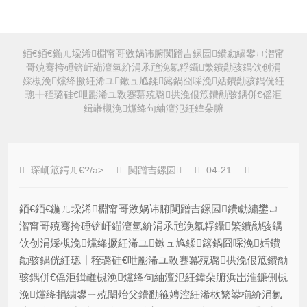
銆€銆€鍦ㄦ垜浠棩甯哥敓娲讳腑闃蹭吉鏍囩鐨勮繍鐢ㄩ潪甯
哥殑骞挎硾锛屽緢澶氫紒涓氶兘浼氱粰鑷繁鐨勪骇鍝佽创涓
婇槻浼爣绛撅紝浠ユ鏉ュ尯鍒簬鍋囧啋浼姡鐨勪骇鍝侊紝
璁╂秷璐硅€呭彲浠ユ斁蹇冪殑璐拱浼佷笟鐨勪骇鍝併€傜洰
鍓嶉槻浼爣绛句紬澶氾紝鍏朵腑
琛屼笟鍔ㄦ€?/a>
闃蹭吉鏍囩
04-21
銆€銆€鍦ㄦ垜浠棩甯哥敓娲讳腑闃蹭吉鏍囩鐨勮繍鐢ㄩ
潪甯哥殑骞挎硾锛屽緢澶氫紒涓氶兘浼氱粰鑷繁鐨勪骇鍝
佽创涓婇槻浼爣绛撅紝浠ユ鏉ュ尯鍒簬鍋囧啋浼姡鐨
勪骇鍝侊紝璁╂秷璐硅€呭彲浠ユ斁蹇冪殑璐拱浼佷笟鐨勪
骇鍝併€傜洰鍓嶉槻浼爣绛句紬澶氾紝鍏朵腑浜岀淮鐮侀槻
浼爣绛捐繍鐢ㄧ殑闈炲父鐨勫箍娉涳紝浠栨繁鍙椾紒涓氱