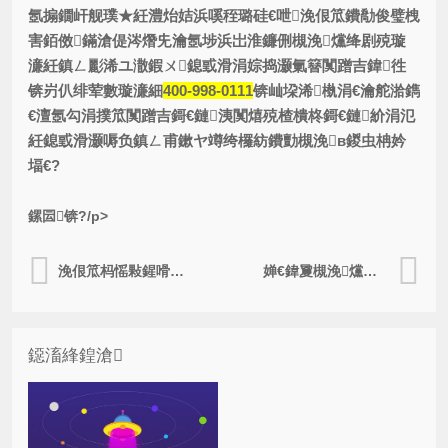
氬搧鐗屽舰璞★紝澧炲姞浜嗘秷璐硅€呭浼佷笟鐨勪俊璧栧
害銆傚鏋滄偍涔熸兂瀹氬埗浜岀淮鐮侀槻浼爣绛剧殑璇
濓紝鎮ㄥ彲浠ユ潵鍜ㄨ鎴戜滑
涓婃捣灏氭簮闃蹭吉鍏徃
锛岃仈绯荤數璇濓細
400-998-0111
锛屾垜浠槸涓€瀹舵湁鐫
€澶氬勾涓撲笟闃蹭吉鎶€鏈洟闃熺殑楂樻柊鎶€鏈紒涓氾
紝鎴戜滑灏嗕负鎮ㄥ甫鏉ヤ竴绔欏紡鐨勯槻浼в鍐虫柟妗
堛€?
鏍囩锛?/p>
浼佷笟杩愮敤鍟嗗搧闃蹭吉鏍囩鑳藉甫鏉ュ摢浜涗紭鍔夸环鍊硷紵
婵€鍏夐槻浼爣绛惧埗浣滃嵃鍒锋祦绋?/a>
鐚滀綘鍠滄