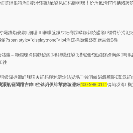
鍝佷竴涓嫭涓€鐨勭紪鍙凤紝杩欐牱璁╀紒涓氭洿鍔犳柟渚跨殑缁熶竴绠＄悊銆?s
簩缁寸爜鐨勪俊鎭細琚褰曚笅鏉ワ紝骞跺疄鏃剁殑鍙嶉缁欎紒涓氾
tyle="display:none">lb4涓婃捣灏氭簮闃蹭吉鍏徃
€澧炲姞瀛︿範鐗瑰埆鐨勮鲸鍒柟娉曪紝鍙渶瑕侀€氳繃鎵嬫満鎵弿
鍏徃
氭彁鍗囧搧鐗屽舰璞★紝杩樿兘澧炲姞娑堣垂鑰呬紒涓氱殑閿€閲忥紝
捣灏氭簮闃蹭吉鍏徃锛岃仈绯荤數璇濓細
400-998-0111
锛屾垜浠槸