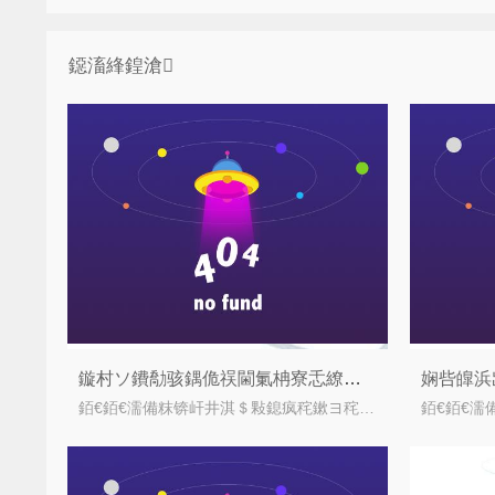
鐚滀綘鍠滄
鏇村ソ鐨勪骇鍝佹祦閫氭柟寮忎繚闅滐紝瀹氬埗闃蹭吉鏍囩
銆€銆€濡備粖锛屽井淇＄敤鎴疯秺鏉ヨ秺澶氾紝浜岀淮鐮佸簲鐢ㄤ簬鍚勪釜琛屼笟锛岀洰鍓嶏紝浜岀淮鐮佸凡缁忓簲鐢ㄤ簬闃蹭吉琛屼笟锛屼簩缁寸爜灏嗘彁鍗囦紶缁熼槻