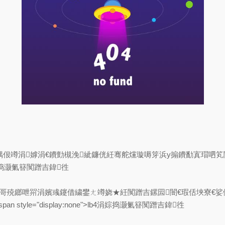
骇鍝佷竴涓嫭涓€鐨勯槻浼紪鐮侊紝骞舵爣璇嗕笌浜у搧鐨勫寘瑁呬
b4涓婃捣灏氭簮闃蹭吉鍏徃
ㄦ甯哥殑鎯呭喌涓嬪彧鑳借繍鐢ㄤ竴娆★紝闃蹭吉鏍囩闇€瑕佸埉寮
yle="display:none">lb4涓婃捣灏氭簮闃蹭吉鍏徃