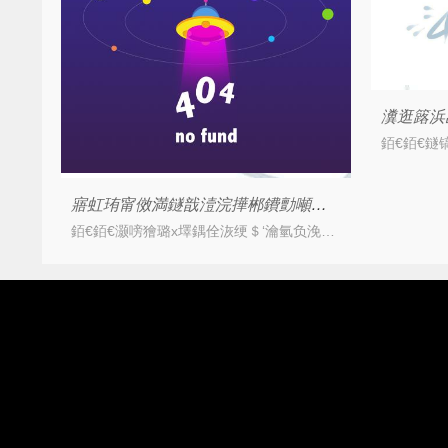
寤虹珛甯傚満鐩戠潱浣撶郴鐨勯噸瑕佹搷鎵嬶紝鎶よ偆鍝侀槻绐滆揣绯荤粺
銆€銆€灏嗙獪璐х墿鍝佺洃绠＄‘瀹氫负浼佷笟鍒跺害锛屾垚绔嬩笓闂ㄦ満鏋勶紝涓撲汉妫€鏌ョ粡閿€鍟嗘槸鍚﹀湪绐滆揣銆傚鍚勫尯鍩熷競鍦鸿繘琛屼骇鍝?/i>