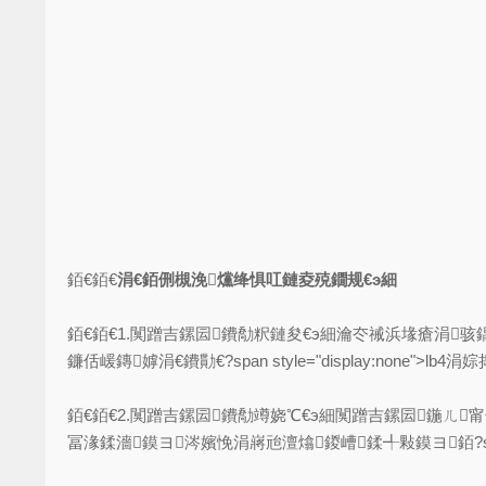
銆€銆€
涓€銆侀槻浼爣绛惧叿鏈夌殑鐗规€э細
銆€銆€1.闃蹭吉鏍囩鐨勪粎鏈夋€э細瀹冭祴浜堟瘡涓
鐮佸嵈鏄嫭涓€鐨勩€?span style="display:none">l
銆€銆€2.闃蹭吉鏍囩鐨勪竴娆℃€э細闃蹭吉鏍囩鍦
冨湪鍒濇鏌ヨ涔嬪悗涓嶈兘澶熻鍐嶆鍒╃敤鏌ヨ銆?span st