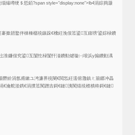
pan style="display:none">lb4涓婃捣灏
紝褰撳嚭鐜伴棶棰樼殑鏃跺€欙紝浼佷笟鍙互鍑嗙‘鍙婃椂鐨
浜岀淮鐮佷究鍙互闅忔椂闅忓湴鐨勬煡璇㈠埌浜у搧鐨勭湡
缁欎紒涓氬甫鏉ユ洿濂界殑閿€閲忥紝濡傛灉鎮ㄤ篃鎯冲畾
涓€瀹舵湁鐫€涓撲笟闃蹭吉鎶€鏈洟闃熺殑楂樻柊鎶€鏈