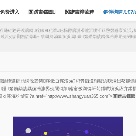
免费进入
闃蹭吉鏍囩
闃蹭吉绯荤粺
鏂伴椈鍔ㄦ€?/
勬秷璐硅兘鍔涗篃鏄秺鏉ヨ秺澶э紝杩欎篃瀵艰嚧浜嗙洰鍓嶅競鍦轰笂浜
殑浜у搧灞傚嚭涓嶇┓锛屼紒涓氫负浜嗚鑷繁鐨勪骇鍝佹洿濂界殑閿€
滑鐨勬秷璐硅兘鍔涗篃鏄秺鏉ヨ秺澶э紝杩欎篃瀵艰嚧浜嗙洰鍓嶅競
鑷繁鐨勪骇鍝佹洿濂界殑閿€鍞簬甯傚満锛屽苟鍖哄埆浜庡亣鍐
href="http://www.shangyuan365.com">
闃蹭吉鏍囩