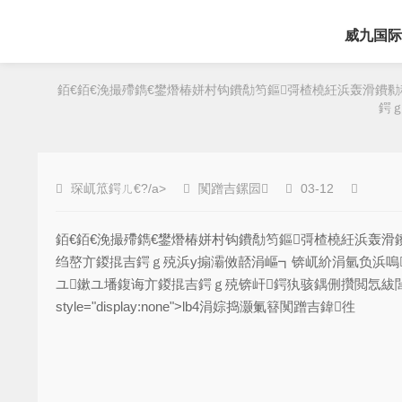
威九国际
銆€銆€浼撮殢鐫€鐢熸椿姘村钩鐨勪笉鏂彁楂橈紝浜轰滑鐨
鍔ｇ
琛屼笟鍔ㄦ€?/a>
闃蹭吉鏍囩
03-12
銆€銆€浼撮殢鐫€鐢熸椿姘村钩鐨勪笉鏂彁楂橈紝浜轰
绉嶅亣鍐掍吉鍔ｇ殑浜у搧灞傚嚭涓嶇┓锛屼紒涓氫负浜嗚
ユ鏉ユ墦鍑诲亣鍐掍吉鍔ｇ殑锛屽鍔犱骇鍝侀攢閲忥紱閭ｄ箞浣犵煡閬?a 
style="display:none">lb4涓婃捣灏氭簮闃蹭吉鍏徃