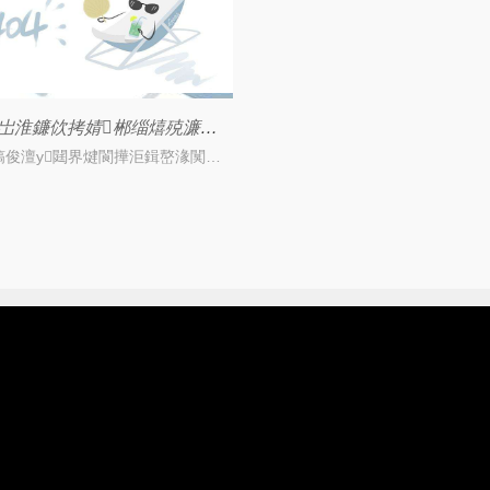
瀵逛簬浜岀淮鐮佽拷婧郴缁熺殑濂藉浣犻兘鐭ラ亾鍚楋紵
銆€銆€鐩镐俊澶у閮界煡閬撶洰鍓嶅湪闃蹭吉鏍囩涓簩缁寸爜鏍囩鏄洰鍓嶄骇鍝佷腑涓绘祦鐨勬爣绛惧舰寮忥紝鍥犱负浜岀淮鐮佹爣绛句俊鎭赴