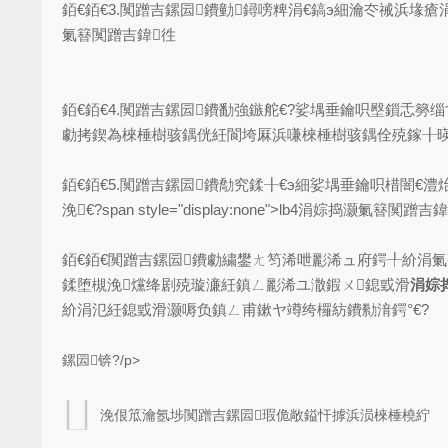
銆€銆€3.闃蹭吉鏍囩鐨勭鐞嗙粺涓€鎬э細瀹冭祴浜堟瘡涓骇
氭簮闃蹭吉鍏徃
銆€銆€4.闃蹭吉鏍囩鐨勫強鏃舵€?娑堣垂鑰呮壂鎻忎
勮拷鍥為棶棰樹骇鍝侊紝閬垮厤浜嗛棶棰樹骇鍝佺殑鎵╂暎銆?span s
銆€銆€5.闃蹭吉鏍囩鐨勪究鍒╂€э細娑堣垂鑰呮棤闇
浼€?span style="display:none">lb4涓婃捣灏氭簮闃蹭吉
銆€銆€闃蹭吉鏍囩鐨勮繍鐢ㄤ笉浠呭彲浠ュ府鍔╀紒涓
鍒堕槻浼爣绛剧殑璇濓紝鎮ㄥ彲浠ユ潵鍜ㄨ鎴戜滑
涓婃
紒涓氾紝鎴戜滑灏嗕负鎮ㄥ甫鏉ヤ竴绔欏紡鐨勬湇鍔°€?
鏍囩锛?/p>
浼佷笟瀹氬埗闃蹭吉鏍囩瑕佹敞鎰忓摢浜涢棶棰橈紵