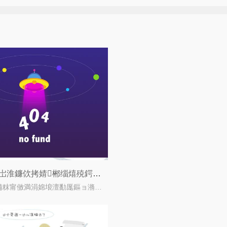
娴呰皥浜岀淮鐮佽拷婧郴缁熺殑鍔熻兘浣滅敤
銆€銆€濡備粖甯傚満涓婂埌澶勫厖鏂ョ潃鍋囧啋浼姡鐨勪骇鍝侊紝涓ラ噸鎹熷浜嗕紒涓氫笌娑堣垂鑰呯殑鍚堟硶鏉冪泭锛屼负浜嗚в鍐宠繖涓€闂锛岄槻姝?/i>