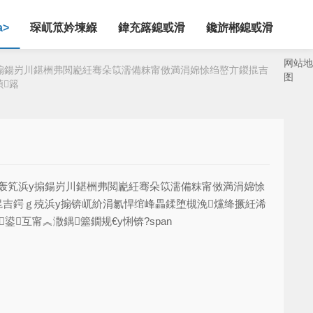
a>
琛屼笟妗堜緥
鍏充簬鎴戜滑
鑱旂郴鎴戜滑
网站地
у搧鍚岃川鍖栦弗閲嶏紝骞朵笖濡備粖甯傚満涓婂悇绉嶅亣鍐掍吉
图
鍞簬
鍦轰笂浜у搧鍚岃川鍖栦弗閲嶏紝骞朵笖濡備粖甯傚満涓婂悇
掍吉鍔ｇ殑浜у搧锛屼紒涓氱悍绾峰畾鍒堕槻浼爣绛撅紝浠

鍙互甯︽潵鍝簺鐗规€у悧锛?span