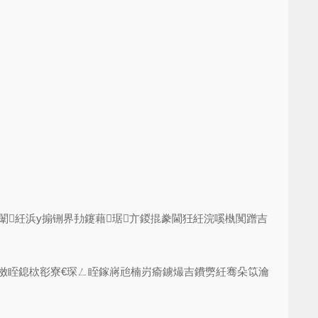
笂闈紝浜у搧铏界劧鑳藉琚亣鍐掍豢閫狅紝浣嗘槸闃蹭吉
€娑傚眰鎴栨彮寮€琛ㄥ眰鎵嶈兘楠岃瘉鐪熶吉鐨勶紝骞朵笖瀹