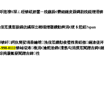
栬€呮彮寮€琛ㄥ眰锛屼娇鐢ㄧ殑鏃跺€欎細鏈夋槑鏄剧殑鎹熷潖锛
佷笟瀵逛骇鍝佽繘琛岀郴缁熷寲鐨勭粺涓€绠＄悊銆?span
薄锛屽鍔犱簡娑堣垂鑰呭浼佷笟鐨勪俊璧栧害銆傚鏋滄偍涔
-998-0111
锛屾垜浠槸涓€瀹舵湁鐫€澶氬勾涓撲笟闃蹭吉鎶€鏈
vo涓婃捣灏氭簮闃蹭吉鍏徃