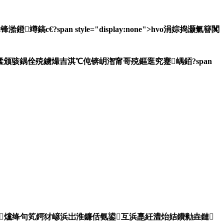
span style="display:none">hvo涓婃捣灏氭簮闃
鍒颁骇鍝佺殑鐪熶吉淇℃伅锛岄潪甯哥殑鏂逛究蹇嵎銆?span
浼爣绛句笂鍔犲嵃浜岀淮鐮佸氨鍙互浜嗭紝澧炲姞鐨勬垚鏈