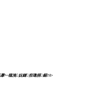
﹂槻浼妧鏈拰璁捐鏂?/i>