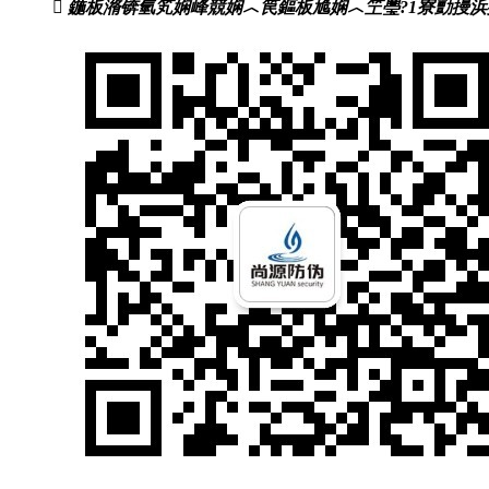
鍦板潃锛氫笂娴峰競娴︿笢鏂板尯娴︿笁璺?1寮勯摱浜挎花姹熶