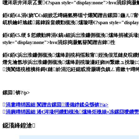
嚑涔庡井涔庡叾寰€?span style="display:none">hvo涓
銆€銆€4.涓€娆℃€э細姣忎竴鏋氫簩缁寸爜闃蹭吉鏍囩鍦ㄦ
屼粠鑰屽尯鍒簬鍏跺畠鐨勯槻浼爣璇嗐€?span style="displ
銆€銆€5.绠＄悊鐨勭粺涓€鎬э細浜岀淮鐮侀槻浼爣绛捐祴浜
style="display:none">hvo涓婃捣灏氭簮闃蹭吉鍏徃
銆€銆€浜岀淮鐮侀槻浼爣绛剧殑杩愮敤甯姪浼佷笟鏈夋晥
熸兂瀹氬埗浜岀淮鐮侀槻浼爣绛剧殑璇濓紝娆㈣繋鏉ュ挩璇㈡垜浠
洟闃熺殑楂樻柊鎶€鏈紒涓氾紝鎴戜滑灏嗕负鎮ㄥ甫鏉ヤ竴绔欏紡鐨勯槻浼
鏍囩锛?/p>
涓婁竴绡囷細
闃蹭吉鏍囩濡備綍鍒朵綔锛?/a>
涓嬩竴绡囷細
浠€涔堟牱鐨勯槻浼爣绛炬槸婊¤冻鏍囧噯鐨
鐚滀綘鍠滄