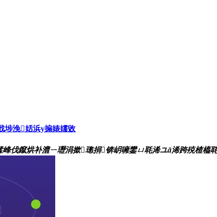
戝埗浼姡浜у搧婊嬬敓
鍒峰伐鑹烘补澧ㄧ瓑涓撳璁捐锛岄噰鐢ㄩ毦浠ユā浠跨殑楂橀毦搴