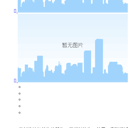
闃蹭吉鏍囩
浜岀淮鐮侀槻浼爣绛?/a>
闃茬獪璐х郴缁?/a>
婧簮绯荤粺
浼氬憳绉垎绯荤粺