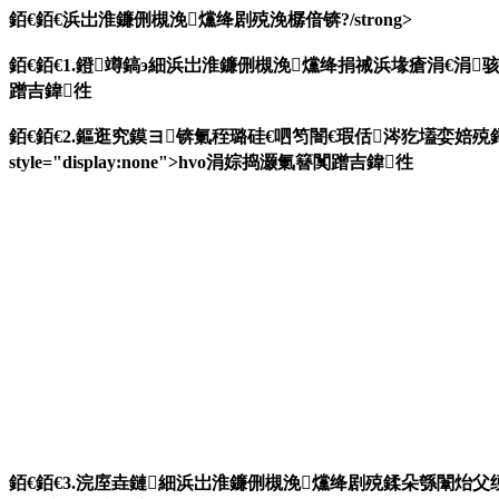
銆€銆€
浜岀淮鐮侀槻浼爣绛剧殑浼樼偣锛?/strong>
銆€銆€1.鐙竴鎬э細浜岀淮鐮侀槻浼爣绛捐祴浜堟瘡涓€涓骇鍝佷竴
蹭吉鍏徃
銆€銆€2.鏂逛究鏌ヨ锛氭秷璐硅€呬笉闇€瑕佸涔犵壒娈婄
style="display:none">hvo涓婃捣灏氭簮闃蹭吉鍏徃
銆€銆€3.浣庢垚鏈細浜岀淮鐮侀槻浼爣绛剧殑鍒朵綔闈炲