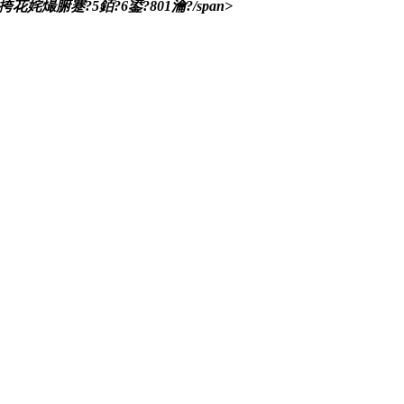
腑蹇?5銆?6鍙?801瀹?/span>