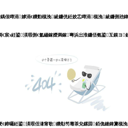
涓嫭涓€鐨勯槻浼紪鐮侊紝姣忎竴涓槻浼紪鐮侀兘鍏锋湁鐙竴鎬с€?
殑鎶€宸э紝鍙渶瑕侀€氳繃鎵嬫満鎵弿浜岀淮鐮佸氨鍙互鏌ヨ
父绠€鍗曪紝鍙渶瑕佸湪甯歌鐨勪笉骞茶兌鏍囩銆佹縺鍏夐槻