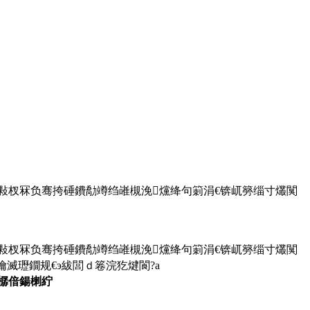
敤杈冧负骞挎硾鐨勪竴绉嶉槻浼爣绛句箣涓€锛屼簩缁寸爜闃
敤杈冧负骞挎硾鐨勪竴绉嶉槻浼爣绛句箣涓€锛屼簩缁寸爜闃
滅瓑鐗规€э紱閭ｄ箞浣犵煡閬?a
浼樼偣鍚楋紵