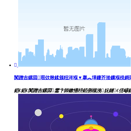
闃蹭吉鏍囩瑕佽揪鍒颁粈涔堢▼搴︽墠鑳芥湁鏁堢殑鎶
銆€銆€闃蹭吉鏍囩鐢卞師鏉愭枡銆侀槻浼妧鏈€佸嵃