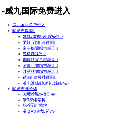
-威九国际免费进入
威九国际免费进入
闃蹭吉鏍囩
婵€鍏夐槻浼爣绛?/a>
鍙屽眰鎻紑鏍囩
褰╄櫣闃蹭吉鏍囩
浼樻儬鍒?/a>
鐗规畩宸ヨ壓鏍囩
绾歌川闃蹭吉鏍囩
绯荤粺闃蹭吉鏍囩
鎻紑鐣欏瓧鏍囩
浜岀淮鐮侀槻浼爣绛?/a>
闃蹭吉绯荤粺
闃茬獪璐х郴缁?/a>
婧簮绯荤粺
杩芥函绯荤粺
浠ｇ悊鍟嗙鐞?/a>