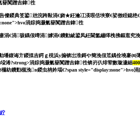
婃捣灏氭簮闃蹭吉鍏徃
甯告儏鍐典笅鍙兘浣跨敤涓€娆★紝瀹冮渶瑕佸埉寮€娑傚眰鎴
ay:none">hvo涓婃捣灏氭簮闃蹭吉鍏徃
堟瘡涓€涓骇鍝佷竴涓嫭涓€鐨勭紪鍙凤紝閫氳繃缂栧彿鏂逛究浼
鐨勬墦鍑诲亣鍐掍吉鍔ｇ殑浜у搧锛岀淮鎶や簡浼佷笟鍝佺墝褰㈣
?strong>涓婃捣灏氭簮闃蹭吉鍏徃锛岃仈绯荤數璇濓細
400
в鍐虫柟妗堛€?span style="display:none">h
勶紵