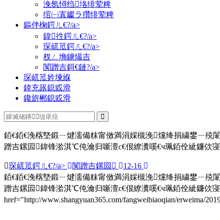
浼氬憳绉垎绯荤粺
绾㈠寘钀ラ攢绯荤粺
鏂伴椈鍔ㄦ€?/a>
鍏徃鍔ㄦ€?/a>
琛屼笟鍔ㄦ€?/a>
杈ㄥ埆鐪熶吉
闃蹭吉鎶€鏈?/a>
琛屼笟妗堜緥
鍏充簬鎴戜滑
鑱旂郴鎴戜滑
銆€銆€浼楁墍鍛ㄧ煡濡備粖甯傚満涓婇槻浼爣绛捐繍鐢ㄧ殑
蹭吉鏍囩鍏锋湁淇℃伅瀹归噺澶с€佷繚瀵嗘€ч珮銆佺紪鐮佽寖
琛屼笟鍔ㄦ€?/a>
闃蹭吉鏍囩
12-16
銆€銆€浼楁墍鍛ㄧ煡濡備粖甯傚満涓婇槻浼爣绛捐繍鐢ㄧ殑
蹭吉鏍囩鍏锋湁淇℃伅瀹归噺澶с€佷繚瀵嗘€ч珮銆佺紪鐮佽
href="http://www.shangyuan365.com/fangweibiaoqian/erweima/2019