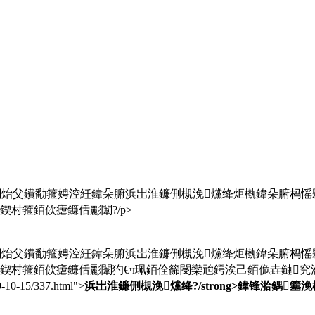
闈炲父鐨勫箍娉涳紝鍏朵腑浜岀淮鐮侀槻浼爣绛炬槸鍏朵腑杩愮
鍥村箍銆佽瘧鐮佸彲闈?/p>
闈炲父鐨勫箍娉涳紝鍏朵腑浜岀淮鐮侀槻浼爣绛炬槸鍏朵腑杩愮
寖鍥村箍銆佽瘧鐮佸彲闈犳€ч珮銆佺籂閿欒兘鍔涘己銆佹垚鏈究瀹
-10-15/337.html">
浜岀淮鐮侀槻浼爣绛?/strong>鍏锋湁鍝簺