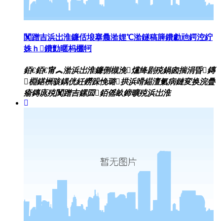
闃蹭吉浜岀淮鐮佸埌搴曟湁娌℃湁鐩稿簲鐨勮兘鍔涳紵
姝ｈ鐨勯暱杩欐牱
銆€銆€甯︽湁浜岀淮鐮侀槻浼爣绛剧殑鍋囪揣涓昏鏄
棩鍖栦骇鍝侊紝鐒跺悗璐拱浜嗗緢澶氭病鏈変换浣曡
瘉鏄庣殑闃蹭吉鏍囩銆傜畝鍗曠殑浜岀淮