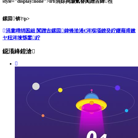
style="display:none">lrb涓婃捣灏氭簮闃蹭吉鍏徃
鏍囩锛?/p>
涓婁竴绡囷細
闃蹭吉鏍囩鍏锋湁浠€涔堢壒鐐癸紵鑳藉甫鏉
ヤ粈涔堜綔鐢紵
鐚滀綘鍠滄