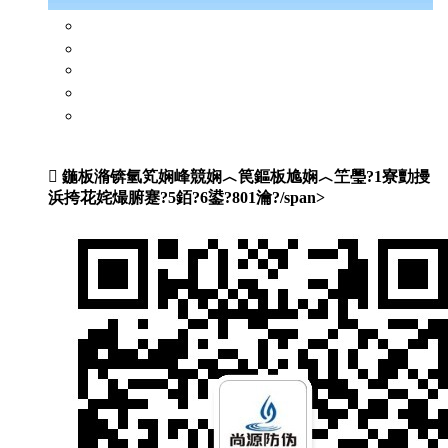
闃蹭吉鏍囩
浜岀淮鐮侀槻浼爣绛?/a>
闃茬獪璐х郴缁?/a>
婧簮绯荤粺
浼氬憳绉垎绯荤粺
鍦板潃锛氫笂娴峰競娴︿笢鏂板尯娴︿笁璺?1寮勯摱
浜挎花姹熶腑蹇?5銆?6鍙?801瀹?/span>