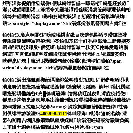
炵幇浠撳偍銆佸晢鍝併€佷唬鐞嗗晢鍦ㄧ嚎鍖栫鐞嗭紝姣斿
浠ｇ悊鍟嗗彲浠ュ湪绾夸笂鎺堟潈銆佺嚎涓婁笅鍗曠瓑锛屾柟
渚垮井鍟嗕紒涓氬鏃椾笅鍚勭骇浠ｇ悊鍟嗗仛涓氱哗缁熻
銆?span style="display:none">lrb涓婃捣灏氭簮闃蹭吉鍏徃
銆€銆€3.浠庣粡閿€鍟嗙殑瑙掑害鏉ョ湅锛氬彲浠ラ殢鏃堕殢
鍦版煡鐪嬭嚜宸辩殑璁㈠崟銆佷笟缁╋紝杩樺彲浠ユ煡鐪嬩笅
绾т唬鐞嗕汉鏁般€佷笅绾т唬鐞嗗晢璇︾粏淇℃伅绛夌瓑銆傝
繕鍙互閫氳繃绾夸笂鎺堟潈閾炬帴锛岀洿鎺ュ彂灞曚笅绾т
唬鐞嗭紝璁╂暣涓祦绋嬫洿绠€鍗曘€佹洿椤虹晠銆?span
style="display:none">lrb涓婃捣灏氭簮闃蹭吉鍏徃
銆€銆€浜岀淮鐮侀槻绐滆揣绯荤粺鐨勫瓨鍦紝涓嶄粎浠呮槸
瀵逛紒涓氬拰鍝佺墝鍟嗘湰韬湁寰堝ぇ鐩婂锛屽缁忛攢鍟
嗗拰娑堣垂鑰呰€岃█锛屼篃鏄潪甯稿叿鏈夋剰涔夌殑銆傚
鏋滄偍涔熸兂瀹氬埗浜岀淮鐮侀槻绐滆揣绯荤粺鐨勬椂鍊欙紝
娆㈣繋鏉ュ挩璇㈡垜浠?strong>涓婃捣灏氭簮闃蹭吉鍏徃锛
岃仈绯荤數璇濓細
400-998-0111
锛屾垜浠槸涓€瀹舵湁鐫€澶
氬勾闃蹭吉缁忛獙鐨勯珮鏂版妧鏈紒涓氾紝鎴戜滑灏嗕负鎮
ㄥ甫鏉ヤ竴绔欏紡鐨勯槻浼в鍐虫柟妗堛€?span