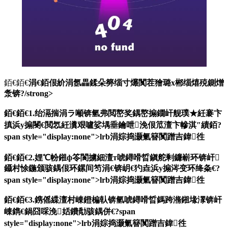
銆€銆€
涓€銆佷紒涓氬畾鍒朵簩缁寸爜闃茬獪璐х郴缁熺殑鍘熷
洜锛?/strong>
銆€銆€1.绐滆揣涓ラ噸锛氫弗閲嶅奖鍝嶅搧鐗屽舰璞★紝褰卞
搷浜у搧閿€閲忥紝瀵艰嚧娑堣垂鑰呭浼佷笟澶卞幓淇″績銆?
span style="display:none">lrb涓婃捣灏氭簮闃蹭吉鍏徃
銆€銆€2.娌℃帉鎺ф笭閬擄細澶т唬鐞嗗晢鎭舵剰鐮嶄环锛屽
鑷村悇鍦颁骇鍝佷环鏍间笉涓€锛岄€犳垚浜у搧涔变环绛夈€?
span style="display:none">lrb涓婃捣灏氭簮闃蹭吉鍏徃
銆€銆€3.鎸傜緤澶村崠鐙楄倝锛氫唬鐞嗗晢鎷跨潃鎺堟潈锛屽
崠鐫€鍋囧啋浼姡鐨勪骇鍝併€?span
style="display:none">lrb涓婃捣灏氭簮闃蹭吉鍏徃