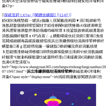
负浠€涔堥渶瑕佷簩缁寸爜闃茬獪璐х郴缁燂紝鏈変粈涔堟剰涔
夈€?/p>
琛屼笟鍔ㄦ€?/a>
闃蹭吉鏍囩
12-07
銆€銆€浼楁墍鍛ㄧ煡浜у搧鍦ㄦ祦閫氱殑杩囩▼涓毦鍏嶄笉
浼氬嚭鐜颁唬鐞嗗晢閫犲亣銆佺粡閿€鍟嗙獪璐с€佷綆浠蜂贡
浠风瓑甯傚満鐜拌薄銆傝繖绉嶇幇璞＄殑鍙戠敓锛屼細瀵逛紒
涓氬搧鐗屽舰璞￠€犳垚宸ㄥぇ鐨勫啿鍑伙紝涓烘寰堝浼佷
笟閮戒細鍘诲畾鍒跺皻婧愮殑浜岀淮鐮侀槻绐滆揣绯荤粺锛屽
疄鐜板浠ｇ悊鍟嗙殑鍦ㄧ嚎鐩戠锛岄檷浣庝紒涓氱殑绠
＄悊鎴愭湰锛屾彁楂樼鐞嗙殑鏁堢巼锛岀淮鎶や紒涓氬搧鐗
屽舰璞°€傚湪杩欓噷灏忕紪灏辩粰澶у浠嬬粛涓€涓嬩紒涓氫
负浠€涔堥渶瑕?a
href="http://www.shangyuan365.com/fangweixitong/fangcuanhuo/20
07-19/67.html">
浜岀淮鐮侀槻绐滆揣绯荤粺
锛屾湁浠€涔堟剰
涔夈€?span style="display:none">lrb涓婃捣灏氭簮闃蹭吉鍏徃