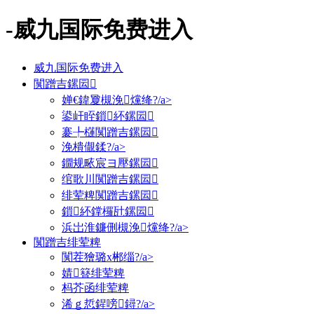
-威九国际免费进入
威九国际免费进入
闃蹭吉鏍囩
婵€鍏夐槻浼爣绛?/a>
鍙屽眰鎻紑鏍囩
褰╄櫣闃蹭吉鏍囩
浼樻儬鍒?/a>
鐗规畩宸ヨ壓鏍囩
绾歌川闃蹭吉鏍囩
绯荤粺闃蹭吉鏍囩
鎻紑鐣欏瓧鏍囩
浜岀淮鐮侀槻浼爣绛?/a>
闃蹭吉绯荤粺
闃茬獪璐х郴缁?/a>
婧簮绯荤粺
杩芥函绯荤粺
浠ｇ悊鍟嗙鐞?/a>