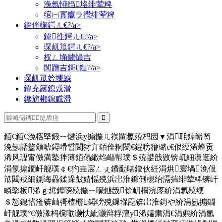
浼氬憳绉垎绯荤粺
绾㈠寘钀ラ攢绯荤粺
鏂伴椈鍔ㄦ€?/a>
鍏徃鍔ㄦ€?/a>
琛屼笟鍔ㄦ€?/a>
杈ㄥ埆鐪熶吉
闃蹭吉鎶€鏈?/a>
琛屼笟妗堜緥
鍏充簬鎴戜滑
鑱旂郴鎴戜滑
銆€銆€浼楁墍鍛ㄧ煡浜у搧鍦ㄦ祦閫氱殑杩囩▼涓毦鍏嶄笉
浼氬嚭鐜颁唬鐞嗗晢閫犲亣銆佺粡閿€鍟嗙獪璐с€佷綆浠蜂贡
浠风瓑甯傚満鐜拌薄銆傝繖绉嶇幇璞＄殑鍙戠敓锛屼細瀵逛紒
涓氬搧鐗屽舰璞￠€犳垚宸ㄥぇ鐨勫啿鍑伙紝涓烘寰堝浼佷
笟閮戒細鍘诲畾鍒跺皻婧愮殑浜岀淮鐮侀槻绐滆揣绯荤粺锛屽
疄鐜板浠ｇ悊鍟嗙殑鍦ㄧ嚎鐩戠锛岄檷浣庝紒涓氱殑绠
＄悊鎴愭湰锛屾彁楂樼鐞嗙殑鏁堢巼锛岀淮鎶や紒涓氬搧鐗
屽舰璞°€傚湪杩欓噷灏忕紪灏辩粰澶у浠嬬粛涓€涓嬩紒涓氫