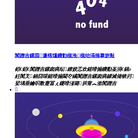
闃蹭吉鏍囩濂楁爣鐨勯槻浼槻绐滆揣搴旂敤
銆€銆€闃蹭吉鏍囪瘑纭繚姣忎欢鍟嗗搧鐨勫崟涓€鎬э
紝闃叉鍋囧啋鍟嗗搧閫冭繘闃蹭吉鏍囪瘑鎼滅储锛岃
娑堣垂鑰呮斁蹇冨ぇ鑳嗗湴璐拱甯︽湁闃蹭吉