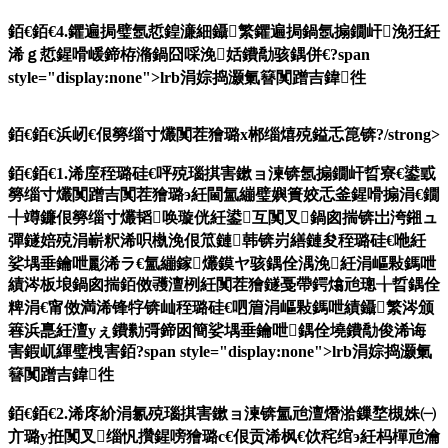
銆€銆€4.鑺遍挶璧氬悊鍠濓細鑷繁鑺遍挶鍋氬搧鐗屽浼狅紝
浠ｇ悊鍟嗗嵈鍗栫潃鍋囧啋浼姡鐨勪骇鍝併€?span
style="display:none">lrb涓婃捣灏氭簮闃蹭吉鍏徃
銆€銆€
浜屻€佷簩缁寸爜闃茬獪璐х郴缁熺殑鎰忎箟锛?/strong>
銆€銆€1.浠庢秷璐硅€呯殑瑙掑害鏉ョ湅锛氬搧鐗屽晢寮€鍙戜
簩缁寸爜闃蹭吉闃茬獪璐э紝閫氳繃璧嬩簣姣忎釜鍟嗗搧涓€鐗
╀竴鐮佷簩缁寸爜韬唤璇侊紝鍙互闃叉鍋囪揣锛岀洿鎺ュ
彈鐩婄殑涓嶄粎浠呮槸浼佷笟鏈韩锛岃繕鏈夋秷璐硅€咃紝
娑堣垂鑰呭彲浠ラ€氳繃鎵爜鏌ヤ骇鍝佺湡浼紝涓嶇敤鎷呭
績涔板埌鍋囪揣銆傚彟澶栵紝闃茬獪鐩戞帶鍔熻兘璁╁晢鍝佺
粺涓€甯傚満浠锋牸锛屾秷璐硅€呬篃涓嶇敤鎷呭績鑷繁涔颁
簭浜嗭紝澶уぇ鐨勬彁鍗囦簡娑堣垂鑰呭鍝佺墝鐨勪俊浠诲
害鍜屼緷璧栧害銆?span style="display:none">lrb涓婃捣灏氭
簮闃蹭吉鍏徃
銆€銆€2.浠庝紒涓氱殑瑙掑害鏉ョ湅锛氳兘澶熸湁鏁堥槻姝㈠
亣璐у拰闃叉缁忛攢鍟嗙獪璐с€佷贡浠枫€佽秺绾э紝杩樿兘瀹