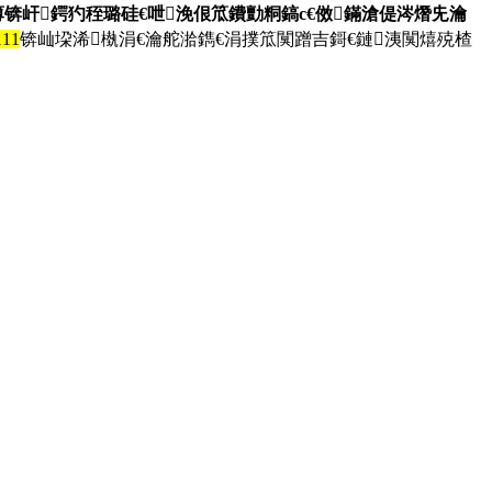
锛屽鍔犳秷璐硅€呭浼佷笟鐨勯粡鎬с€傚鏋滄偍涔熸兂瀹
111
锛屾垜浠槸涓€瀹舵湁鐫€涓撲笟闃蹭吉鎶€鏈洟闃熺殑楂