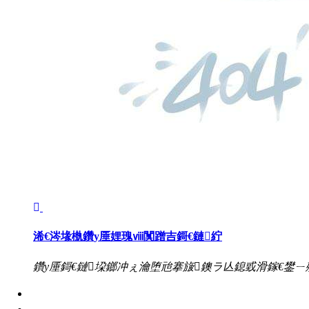
浠€涔堟槸鑽у厜娌瑰ⅷ闃蹭吉鎶€鏈紵
鑽у厜鎶€鏈垜鎯冲ぇ瀹堕兘搴旇鐭ラ亾鎴戜滑鎵€鐢ㄧ
闃蹭吉鏍囩