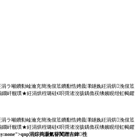
紝涓ラ噸鐨勬崯瀹充簡浼佷笟鐨勫悎娉曟潈鐩婏紝涓烘浼佷笟
搧鐗屽舰璞★紝涓烘秷璐硅€呮彁渚涗骇鍝佹祦绋嬪睍绀虹幆鑺
紝涓ラ噸鐨勬崯瀹充簡浼佷笟鐨勫悎娉曟潈鐩婏紝涓烘浼佷笟
搧鐗屽舰璞★紝涓烘秷璐硅€呮彁渚涗骇鍝佹祦绋嬪睍绀虹幆鑺
play:none">qnp涓婃捣灏氭簮闃蹭吉鍏徃