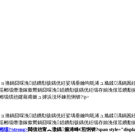
鏂ョ潃鍋囧啋浼姡鐨勪骇鍝侊紝娑堣垂鑰呴毦浠ュ尯鍒湡鍋囷
愮郴缁熸潵鎵撳嚮鍋囧啋浼姡鐨勪骇鍝侊紝缁存姢浼佷笟鐨勫
缁熼兘鑳藉甫鏉ュ摢浜涗环鍊煎悧锛?/p>
鏂ョ潃鍋囧啋浼姡鐨勪骇鍝侊紝娑堣垂鑰呴毦浠ュ尯鍒湡鍋囷
愮郴缁熸潵鎵撳嚮鍋囧啋浼姡鐨勪骇鍝侊紝缁存姢浼佷笟鐨勫
/strong>
閮借兘甯︽潵鍝簺浠峰€煎悧锛?span style="dis