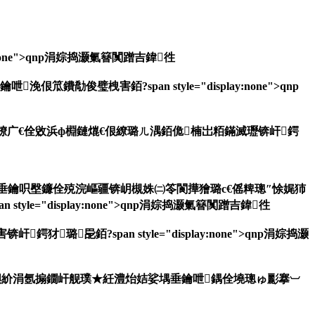
none">qnp涓婃捣灏氭簮闃蹭吉鍏徃
璧栧害銆?span style="display:none">qnp
湴鐐广€佺敓浜ф棩鏈熴€佷繚璐ㄦ湡銆佹楠岀粨鏋滅瓑锛屽鍔
垂鑰呮壂鐮佺殑浣嶇疆锛岄槻姝㈡笭閬撶獪璐с€傜粺璁″悇娓犻
"display:none">qnp涓婃捣灏氭簮闃蹭吉鍏徃
銆?span style="display:none">qnp涓婃捣灏
绔嬩紒涓氬搧鐗屽舰璞★紝澧炲姞娑堣垂鑰呭鍝佺墝璁ゅ彲搴︺