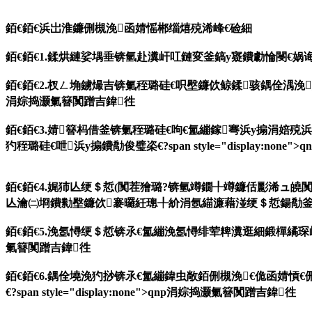
銆€銆€
浜岀淮鐮侀槻浼函婧愮郴缁熺殑浠峰€硷細
銆€銆€1.鍒烘縺娑堣垂锛氫赴瀵屽叿鏈変釜鎬у寲鐨勮惀閿€娲诲姩澧炲姞
銆€銆€2.杈ㄥ埆鐪熶吉锛氭秷璐硅€呮壂鐮佽鲸鍒骇鍝佺湡浼紝鎷夎
涓婃捣灏氭簮闃蹭吉鍏徃
銆€銆€3.婧簮杩借釜锛氭秷璐硅€呴€氳繃鎵弿浜у搧涓婄
犳秷璐硅€呭浜у搧鐨勪俊璧栥€?span style="display:non
銆€銆€4.娓犻亾绠＄悊(闃茬獪璐?锛氫竴鐗╀竴鐮佸彲浠ュ
亾瀹㈡埛鐨勬壂鐮佽褰曪紝璁╀紒涓氬緢濂藉湴绠＄悊鍚勪釜閿€鍞笭閬
銆€銆€5.浼氬憳绠＄悊锛氶€氳繃浼氬憳绯荤粺瀵逛細鍛樿繘琛屽垎绾х
氭簮闃蹭吉鍏徃
銆€銆€6.鍝佺墝浼犳挱锛氶€氳繃鍏虫敞銆侀槻浼€佹函婧
€?span style="display:none">qnp涓婃捣灏氭簮闃蹭吉鍏徃