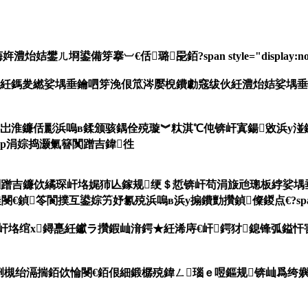
鐢ㄦ埛鍙備笌搴︺€佸璐巼銆?span style="display:
繎娑堣垂鑰呬笌浼佷笟涔嬮棿鐨勮窛绂伙紝澧炲姞娑堣垂鑰呭浼佷笟鐨勪俊
殑浜岀淮鐮佸彲浜嗚в鍒颁骇鍝佺殑璇︾粏淇℃伅锛屽寘鍚敓浜у
e">qnp涓婃捣灏氭簮闃蹭吉鍏徃
皢闃蹭吉鐮佽繘琛屽垎娓犻亾鎵规绠＄悊锛屽苟涓旇兘璁板綍娑堣
撲互鍙婃竻妤氱殑浜嗚в浜у搧鐨勯攢鍞儏鍐点€?span style=
鐞嗭紝钀ラ攢鍜屾湇鍔★紝浠庤€屽鍔犲鎴锋弧鎰忓害锛屽鍔犲璐巼
愩€侀槻绐滆揣銆佽惀閿€銆佷細鍛樼殑鍏ㄥ瑙ｅ喅鏂规锛屾爲