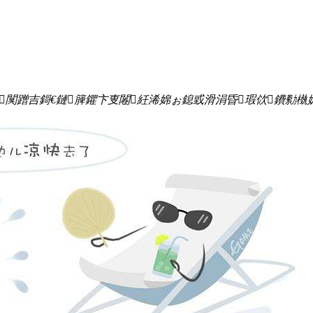
闃蹭吉鎶€鏈簲鑺卞叓闂紝浠婂ぉ鎴戜滑涓昏瑕佽鐨勬槸