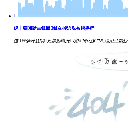
娓╁彉闃蹭吉鏍囩鏈夊摢浜涚被鍨嬶紵
鐩墠锛屽競闈笂鐨勯槻浼爣绛捐秺鏉ヨ秺澶氾紝鍚勭