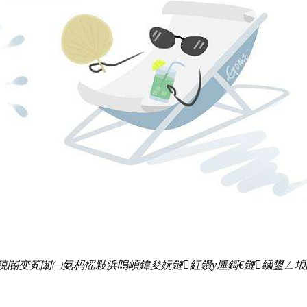
殑閽变笂闈㈠氨杩愮敤浜嗚崸鍏夋妧鏈紝鑽у厜鎶€鏈繍鐢ㄥ埌闃