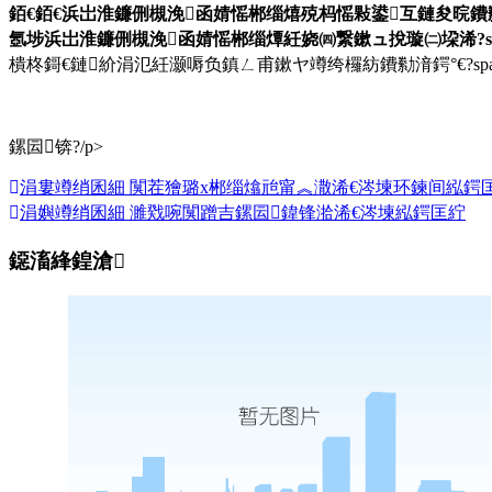
銆€銆€浜岀淮鐮侀槻浼函婧愮郴缁熺殑杩愮敤鍙互鏈夋晥鐨
氬埗浜岀淮鐮侀槻浼函婧愮郴缁燂紝娆㈣繋鏉ュ挩璇㈡垜浠?st
樻柊鎶€鏈紒涓氾紝灏嗕负鎮ㄥ甫鏉ヤ竴绔欏紡鐨勬湇鍔°€?span styl
鏍囩锛?/p>
涓婁竴绡囷細
闃茬獪璐х郴缁熻兘甯︽潵浠€涔堜环鍊间紭鍔
涓嬩竴绡囷細
濉戣啘闃蹭吉鏍囩鍏锋湁浠€涔堜紭鍔匡紵
鐚滀綘鍠滄