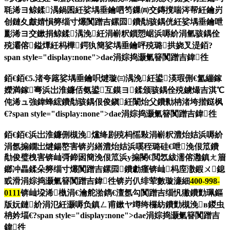
毦浠ヨ鲸鍒湡鍋囷紝娑堣垂鑰呬笉鏁㈣交鏄撹喘涔帮紝鑰岃
创鏈夊皻婧愪簩缁寸爜闃蹭吉鏍囩鐨勪骇鍝侊紝娑堣垂鑰呭
彲浠ヨ交鏉捐鲸鍒湡浼紝涓嶄粎鎻愬崌浜嗕紒涓氫骇鍝佺
殑灞傛鎰燂紝杩樺鍔犱簡娑堣垂鑰呯殑璐拱娆叉湜銆?
span style="display:none">dae涓婃捣灏氭簮闃蹭吉鍏徃
銆€銆€5.渚夸簬娑堣垂鑰呮煡璇㈢湡浼紝鍙渶瑕侀€氳繃鎵
嬫満鎵弿浜岀淮鐮佸氨鍙互鏌ヨ鍒颁骇鍝佺殑鐪熶吉淇℃
伅浠ュ強鍏蜂綋鐨勪骇鍝佷俊鎭紝闈炲父鐨勬柟渚垮揩鎹枫
€?span style="display:none">dae涓婃捣灏氭簮闃蹭吉鍏徃
銆€銆€浜岀淮鐮侀槻浼爣绛剧殑杩愮敤涓嶄粎澧炲姞浜嗕紒
涓氬搧鐗岀煡鍚嶅害锛岃繕澧炲姞浜嗘秷璐硅€呭浼佷笟鐨
勪俊璧栧害锛屾彁鍗囦簡浼佷笟浜у搧閿€閲忥紱濡傛灉鎮ㄤ篃
鎯冲畾鍒朵簩缁寸爜闃蹭吉鏍囩鐨勮瘽锛屾杩庢潵鍜ㄨ鎴
戜滑
涓婃捣灏氭簮闃蹭吉鍏徃锛岃仈绯荤數璇濓細
400-998-
0111
锛屾垜浠槸涓€瀹舵湁鐫€澶氬勾闃蹭吉缁忛獙鐨勯珮鏂
版妧鏈紒涓氾紝灏嗕负鎮ㄥ甫鏉ヤ竴绔欏紡鐨勯槻浼в鍐虫
柟妗堛€?span style="display:none">dae涓婃捣灏氭簮闃蹭吉
鍏徃