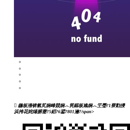
闃蹭吉鏍囩
浜岀淮鐮侀槻浼爣绛?/a>
闃茬獪璐х郴缁?/a>
婧簮绯荤粺
浼氬憳绉垎绯荤粺
鍦板潃锛氫笂娴峰競娴︿笢鏂板尯娴︿笁璺?1寮勯摱
浜挎花姹熶腑蹇?5銆?6鍙?801瀹?/span>