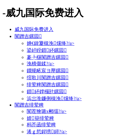
-威九国际免费进入
威九国际免费进入
闃蹭吉鏍囩
婵€鍏夐槻浼爣绛?/a>
鍙屽眰鎻紑鏍囩
褰╄櫣闃蹭吉鏍囩
浼樻儬鍒?/a>
鐗规畩宸ヨ壓鏍囩
绾歌川闃蹭吉鏍囩
绯荤粺闃蹭吉鏍囩
鎻紑鐣欏瓧鏍囩
浜岀淮鐮侀槻浼爣绛?/a>
闃蹭吉绯荤粺
闃茬獪璐х郴缁?/a>
婧簮绯荤粺
杩芥函绯荤粺
浠ｇ悊鍟嗙鐞?/a>