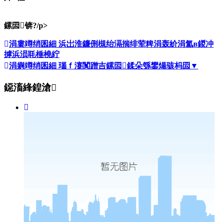
鏍囩锛?/p>
涓婁竴绡囷細
浜岀淮鐮侀槻绐滆揣绯荤粺涓轰紒涓氳в鍐冲
摢浜涢毦棰橈紵
涓嬩竴绡囷細
瑙ｆ瀽闃蹭吉鏍囩鍒朵綔鐢熶骇杩囩▼
鐚滀綘鍠滄