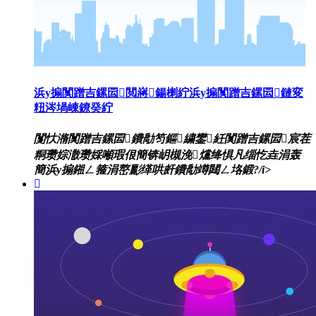
浜у搧闃蹭吉鏍囩閲嶈鍚楋紵浜у搧闃蹭吉鏍囩鏈変
粈涔堝崠鐐癸紵
闅忕潃闃蹭吉鏍囩鐨勪笉鏂繍鐢紝闃蹭吉鏍囩宸茬
粡瓒婃潵瓒婇噸瑕佷簡锛岄槻浼爣绛惧凡缁忔垚涓轰
簡浜у搧鎺ㄥ箍涓嶅彲缂哄皯鐨勪竴閮ㄥ垎鍛?/i>