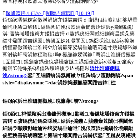
浠ョ粰浼佷笟甯︽潵浠€涔堝ソ澶勫悧锛?/p>
琛屼笟鍔ㄦ€?/a>
闃蹭吉鏍囩
10-19
銆€銆€濡備粖甯傚満涓婂亣鍐掍吉鍔ｄ骇鍝佷紬澶氾紝娑堣垂
鑰呴毦浠ヨ鲸鍒湡鍋囷紝浼佷笟涓轰簡澧炲姞浜у搧鐨勫彲
淇″害锛屾墦鍑诲亣鍐掍吉鍔ｄ骇鍝侊紝閮戒細鍘诲畾鍒朵簩
缁寸爜闃蹭吉鏍囩锛屼互姝ゆ潵闃叉鍋囧啋浼姡浜у搧娴
佸悜甯傚満锛岀淮鎶や紒涓氫笌娑堣垂鑰呬箣闂寸殑鍚堟硶鏉
冪泭锛屽苟涓旀秷璐硅€呴€氳繃鎵嬫満鎵弿浜岀淮鐮佸氨鍙
互鏌ヨ鍒颁骇鍝佺殑鐢熶骇鏃ユ湡銆佺敓浜у湴浠ュ強浜у
搧淇℃伅绛夈€傞偅涔堜綘鐭ラ亾杩愮敤
浜岀淮鐮侀槻
浼?/strong>
鍙互缁欎紒涓氬甫鏉ヤ粈涔堝ソ澶勫悧锛?span
style="display:none">dae涓婃捣灏氭簮闃蹭吉鍏徃
銆€銆€
浜岀淮鐮侀槻浼殑濂藉锛?/strong>
銆€銆€1.杩愮敤浜岀淮鐮侀槻浼彲浠ユ湁鏁堟墦鍑诲亣鍐掍
吉鍔ｄ骇鍝侊紝鍋囧啋浼姡浜у搧鍦ㄥ競鍦轰笂闈㈡祦閫氫
細涓ラ噸鐨勬崯瀹冲埌娑堣垂鑰呭浼佷笟浜у搧鍝佺墝鐨勪
俊璧栧害锛岄噰鐢ㄤ簩缁寸爜闃蹭吉涓嶄粎鍙互鏈夋晥鍖哄