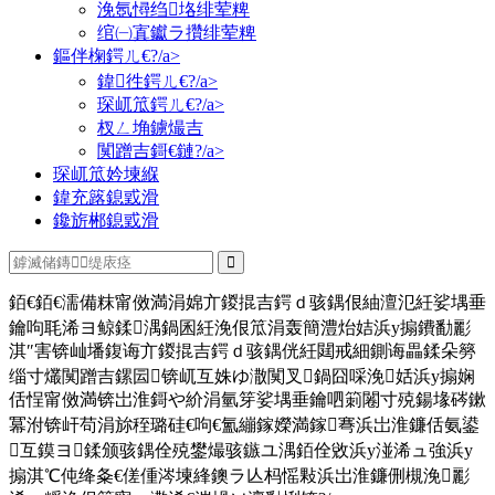
浼氬憳绉垎绯荤粺
绾㈠寘钀ラ攢绯荤粺
鏂伴椈鍔ㄦ€?/a>
鍏徃鍔ㄦ€?/a>
琛屼笟鍔ㄦ€?/a>
杈ㄥ埆鐪熶吉
闃蹭吉鎶€鏈?/a>
琛屼笟妗堜緥
鍏充簬鎴戜滑
鑱旂郴鎴戜滑
銆€銆€濡備粖甯傚満涓婂亣鍐掍吉鍔ｄ骇鍝佷紬澶氾紝娑堣垂
鑰呴毦浠ヨ鲸鍒湡鍋囷紝浼佷笟涓轰簡澧炲姞浜у搧鐨勫彲
淇″害锛屾墦鍑诲亣鍐掍吉鍔ｄ骇鍝侊紝閮戒細鍘诲畾鍒朵簩
缁寸爜闃蹭吉鏍囩锛屼互姝ゆ潵闃叉鍋囧啋浼姡浜у搧娴
佸悜甯傚満锛岀淮鎶や紒涓氫笌娑堣垂鑰呬箣闂寸殑鍚堟硶鏉
冪泭锛屽苟涓旀秷璐硅€呴€氳繃鎵嬫満鎵弿浜岀淮鐮佸氨鍙
互鏌ヨ鍒颁骇鍝佺殑鐢熶骇鏃ユ湡銆佺敓浜у湴浠ュ強浜у
搧淇℃伅绛夈€傞偅涔堜綘鐭ラ亾杩愮敤浜岀淮鐮侀槻浼彲