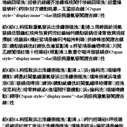
埆鍋囧啋浼姡锛岃繕鑳芥湁鏁堢殑閬忓埗鍋囧啋浼姡鐢熶
骇锛屽鍔犻€犲亣鐨勯毦搴︿互鍙婃垚鏈€?span
style="display:none">dae涓婃捣灏氭簮闃蹭吉鍏徃
銆€銆€2.杩愮敤灏氭簮浜岀淮鐮侀槻浼彲浠ユ彁鍗囦紒涓氫
骇鍝佸競鍦虹殑绔炰簤鍔涳紝鍚屾牱鐨勪骇鍝佸湪甯傚満涓婇
攢鍞殑鏃跺€欙紝娑堣垂鑰呮洿鎰挎剰璐拱鍏锋湁闃蹭吉鏍
囩鐨勪骇鍝侊紝鍥犱负瀹冨彲浠ョ粰娑堣垂鑰呬竴涓川閲
忎繚闅滐紝璁╂秷璐硅€呭彲浠ユ斁蹇冭喘涔颁骇鍝併€?span
style="display:none">dae涓婃捣灏氭簮闃蹭吉鍏徃
銆€銆€3.杩愮敤浜岀淮鐮侀槻浼彲浠ュ浜у搧杩涜缁熶竴
鐨勭鐞嗭紝閫氳繃灏氭簮浜岀淮鐮侀槻浼爣绛捐祴浜堟瘡
涓€涓骇鍝佷竴涓嫭涓€鐨勭紪鐮侊紝閫氳繃缂栫爜甯姪浼
佷笟杩涜绯荤粺鍖栥€佹壒閲忓寲鐨勫浜у搧杩涜缁熶竴鐨
勭鐞嗐€?span style="display:none">dae涓婃捣灏氭簮闃蹭吉
鍏徃
銆€銆€4.杩愮敤浜岀淮鐮侀槻浼彲浠ュ鍔犳秷璐硅€呯殑璐
拱娆诧紝娌℃湁浜岀淮鐮侀槻浼爣绛剧殑浜у搧娑堣垂鑰呴