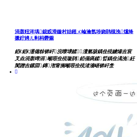
涓轰粈涔堣鎴戜滑鏇村姞鎺ㄨ崘瀹氬埗娆鹃槻浼爣绛
撅紵娉ㄦ剰杩欎簺
銆€銆€濡備粖锛屽浣曢壌鍒澶氫骇鍝佺殑鐪熶吉宸
叉垚涓轰竴涓噸瑕佺殑璇鹃銆傝瘑鍒晢鍝佺湡浼紝
闃蹭吉鏍囩鏄潪甯搁噸瑕佺殑渚濇嵁锛屽洜