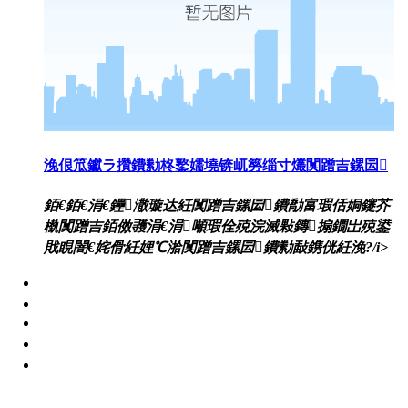
浼佷笟钀ラ攢鐨勬柊鐜嬬墝锛屼簩缁寸爜闃蹭吉鏍囩
銆€銆€涓€鑸潵璇达紝闃蹭吉鏍囩鐨勪富瑕佸姛鑳芥
槸闃蹭吉銆傚彟涓€涓噸瑕佺殑浣滅敤鏄搧鐗岀殑鍙
戝睍闇€姹傦紝娌℃湁闃蹭吉鏍囩鐨勬敮鎸侊紝浼?/i>
闃蹭吉鏍囩
浜岀淮鐮侀槻浼爣绛?/a>
闃茬獪璐х郴缁?/a>
婧簮绯荤粺
浼氬憳绉垎绯荤粺