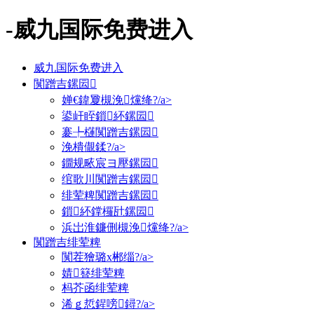
-威九国际免费进入
威九国际免费进入
闃蹭吉鏍囩
婵€鍏夐槻浼爣绛?/a>
鍙屽眰鎻紑鏍囩
褰╄櫣闃蹭吉鏍囩
浼樻儬鍒?/a>
鐗规畩宸ヨ壓鏍囩
绾歌川闃蹭吉鏍囩
绯荤粺闃蹭吉鏍囩
鎻紑鐣欏瓧鏍囩
浜岀淮鐮侀槻浼爣绛?/a>
闃蹭吉绯荤粺
闃茬獪璐х郴缁?/a>
婧簮绯荤粺
杩芥函绯荤粺
浠ｇ悊鍟嗙鐞?/a>