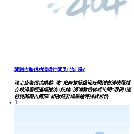
闃蹭吉璇佷功濡備綍闃叉浼啋?
璁よ瘉璇佷功鐨勮璁″拰鎵撳嵃鏃讹紝闃蹭吉瀵嗙爜鐩
存帴涓庢暟瀛楅槻浼妧鏈浉缁撳悎锛屼笉闇€瑕侀澶
栫殑闃蹭吉鏍囩銆傚綋娑堣垂鑰呯湅鍒板悎