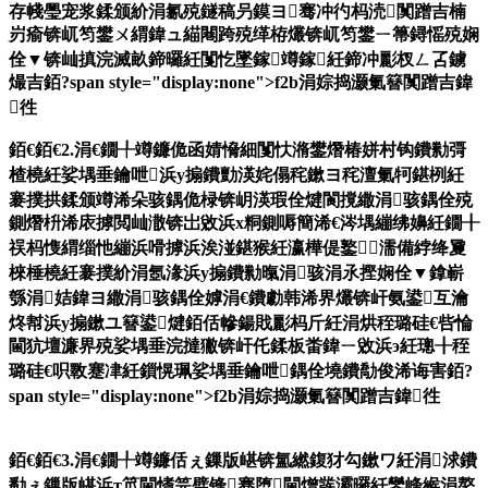
存帴璺宠浆鍒颁紒涓氱殑鐩稿叧鏌ヨ骞冲彴杩涜闃蹭吉楠
岃瘉锛屼笉鐢ㄨ緭鍏ュ緢闀跨殑缂栫爜锛屼笉鐢ㄧ箒鐞愮殑娴
佺▼锛屾搷浣滅畝鍗曪紝闅忔墜鎵竴鎵紝鍗冲彲杈ㄥ叾鐪
熶吉銆?span style="display:none">f2b涓婃捣灏氭簮闃蹭吉鍏
徃
銆€銆€2.涓€鐗╀竴鐮佹函婧愶細闅忕潃鐢熸椿姘村钩鐨勬彁
楂橈紝娑堣垂鑰呭浜у搧鐨勯渶姹傝秺鏉ヨ秺澶氭牱鍖栵紝
褰撲拱鍒颁竴浠朵骇鍝佹椂锛岄渶瑕佺煡閬撹繖涓骇鍝佺殑
鍘熸枡浠庡摢閲屾潵锛岀敓浜х粡鍘嗕簡浠€涔堣繃绋嬶紝鐗╂
祦杩愯緭缁忚繃浜嗗摢浜涘湴鍖猴紝瀛樺偍鐜濡備綍绛夐
棶棰橈紝褰撲紒涓氬湪浜у搧鐨勬暣涓骇涓氶摼娴佺▼鎿嶄
綔涓姞鍏ヨ繖涓骇鍝佺嫭涓€鐨勮韩浠界爜锛屽氨鍙互瀹
炵幇浜у搧鏉ユ簮鍙煡銆佸幓鍚戝彲杩斤紝涓烘秷璐硅€呰惀
閫犺壇濂界殑娑堣垂浣撻獙锛屽仛鍒板畨鍏ㄧ敓浜э紝璁╂秷
璐硅€呮斁蹇冿紝鎻愰珮娑堣垂鑰呭鍝佺墝鐨勪俊浠诲害銆?
span style="display:none">f2b涓婃捣灏氭簮闃蹭吉鍏徃
銆€銆€3.涓€鐗╀竴鐮佸ぇ鏁版嵁锛氳繎鍑犲勾鏉ワ紝涓浗鐨
勫ぇ鏁版嵁浜т笟閫愭笎璧锋骞堕閫熷彂灞曪紝鑾峰緱涓嶅