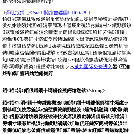
板摢浜涘姛鑳藉悧锛?/p>
琛屼笟鍔ㄦ€?/a>
闃蹭吉鏍囩
09-28
銆€銆€濡備粖甯傚満涓婁骇鍝佸悓璐ㄥ寲涓ラ噸锛屽競鍦虹珵
浜夊姏鍘嬪姏澶э紝涓轰簡璁╄嚜宸辩殑浜у搧鏇村ソ鐨勯攢鍞
簬甯傚満锛屼紒涓氶噰鐢ㄤ簡鍚勭鎵嬫锛屽叾涓竴鐗╀
竴鐮併€佷簩缁寸爜钀ラ攢鏄繍鐢ㄨ緝澶氱殑鏂瑰紡锛涗竴
鐗╀竴鐮佸嵆鏄槻浼函婧愰槻绐滅殑杞戒綋鍏ュ彛锛屼篃
鏄暟瀛楄惀閿€鐨勫叆鍙ｃ€傚畠鍙互甯姪浼佷笟瀹炵幇浜
屾鍑嗙‘钀ラ攢锛屽噯纭殑鎺ㄩ€佷紒涓氫骇鍝侊紝灏嗚惀
閿€闆嗕腑鍖栥€傞偅涔堜綘鐭ラ亾
威九国际免费进入
鍙互瀹
炵幇鍝簺鍔熻兘鍚楋紵
銆€銆€
涓€銆佷竴鐗╀竴鐮佺殑鍔熻兘锛?/strong>
銆€銆€1.涓€鐗╀竴鐮侀槻浼細涓€鐗╀竴鐮佷簩缁寸爜钀ラ
攢锛屼负姣忎釜浜у搧璧嬩簣鐨勯槻浼爣绛鹃兘鏄嫭涓€鐨
勩€佸彲璇嗗埆鐨勶紝绫讳技浜庝汉鐨勮韩浠借瘉锛岃繖涓
簩缁寸爜灏辨槸浜у搧鐨勭湡鍝佽璇侊紝鏈変簡杩欎釜浜岀
淮鐮侊紝姣忎釜鐮佸彧鑳借鎵弿涓€娆★紝鎵弿鏃跺彲鐩