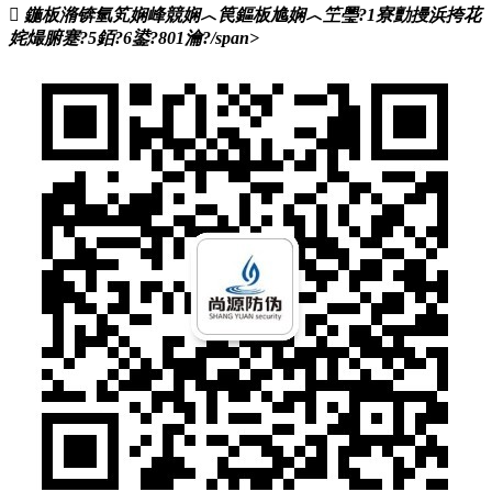
鍦板潃锛氫笂娴峰競娴︿笢鏂板尯娴︿笁璺?1寮勯摱浜挎花
姹熶腑蹇?5銆?6鍙?801瀹?/span>