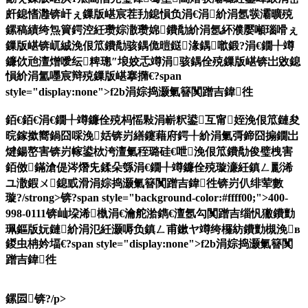
皯鎴愭灉锛屽ぇ鏁版嵁宸茬劧鎴愪负涓€涓紒涓氬彂灞曠殑
鏍稿績绔炰簤鍔涳紝瓒婃潵瓒婂鐨勪紒涓氬紑濮嬮噸瑙嗗ぇ
鏁版嵁锛屼絾浼佷笟鐨勪骇鍝佹暟鎹湪鍝噷鍛?涓€鐗╀竴
鐮佽兘澶熷噯纭粺璁″埌姣忎竴涓骇鍝佺殑鏁版嵁锛岀敓鎴
愪紒涓氳嚜宸辩殑鏁版嵁搴撱€?span
style="display:none">f2b涓婃捣灏氭簮闃蹭吉鍏徃
銆€銆€涓€鐗╀竴鐮佺殑杩愮敤涓嶄粎鍙互甯姪浼佷笟鏈夋
晥鎵撳嚮鍋囧啋浼姡锛岃繕鑳藉府鍔╀紒涓氭彁鍗囧搧鐗岀
煡鍚嶅害锛岃幏鍙栨洿澶氭秷璐硅€呭浼佷笟鐨勪俊璧栧害
銆傚鏋滄偍涔熸兂鍒朵綔涓€鐗╀竴鐮佺殑璇濓紝鎮ㄥ彲浠
ユ潵鍜ㄨ鎴戜滑
涓婃捣灏氭簮闃蹭吉鍏徃锛岃仈绯荤數
璇?/strong>锛?span style="background-color:#ffff00;">400-
998-0111锛屾垜浠槸涓€瀹舵湁鐫€澶氬勾闃蹭吉缁忛獙鐨勯
珮鏂版妧鏈紒涓氾紝灏嗕负鎮ㄥ甫鏉ヤ竴绔欏紡鐨勯槻浼в
鍐虫柟妗堛€?span style="display:none">f2b涓婃捣灏氭簮闃
蹭吉鍏徃
鏍囩锛?/p>