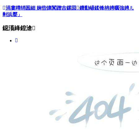
涓婁竴绡囷細
娴呰皥闃蹭吉鏍囩鐨勫嵃鍒锋柟娉曞強娉ㄦ
剰浜嬮」
鐚滀綘鍠滄