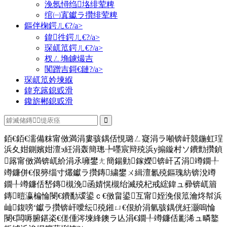
浼氬憳绉垎绯荤粺
绾㈠寘钀ラ攢绯荤粺
鏂伴椈鍔ㄦ€?/a>
鍏徃鍔ㄦ€?/a>
琛屼笟鍔ㄦ€?/a>
杈ㄥ埆鐪熶吉
闃蹭吉鎶€鏈?/a>
琛屼笟妗堜緥
鍏充簬鎴戜滑
鑱旂郴鎴戜滑
銆€銆€濡備粖甯傚満涓婁骇鍝佸悓璐ㄥ寲涓ラ噸锛屽競鍦虹珵
浜夊姏鍘嬪姏澶э紝涓轰簡璁╄嚜宸辩殑浜у搧鏇村ソ鐨勯攢鍞
簬甯傚満锛屼紒涓氶噰鐢ㄤ簡鍚勭鎵嬫锛屽叾涓竴鐗╀
竴鐮併€佷簩缁寸爜钀ラ攢鏄繍鐢ㄨ緝澶氱殑鏂瑰紡锛涗竴
鐗╀竴鐮佸嵆鏄槻浼函婧愰槻绐滅殑杞戒綋鍏ュ彛锛屼篃
鏄暟瀛楄惀閿€鐨勫叆鍙ｃ€傚畠鍙互甯姪浼佷笟瀹炵幇浜
屾鍑嗙‘钀ラ攢锛屽噯纭殑鎺ㄩ€佷紒涓氫骇鍝侊紝灏嗚惀
閿€闆嗕腑鍖栥€傞偅涔堜綘鐭ラ亾涓€鐗╀竴鐮佸彲浠ュ疄鐜