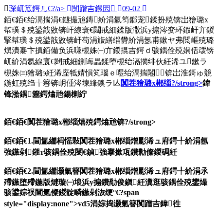
琛屼笟鍔ㄦ€?/a>
闃蹭吉鏍囩
09-02
銆€銆€绐滆揣涓€鐩撮兘鏄紒涓氫笉鎯宠鍒扮殑锛岀獪璐х
幇璞＄殑鍙戠敓锛屽線寰€閮戒細鍒版潵浜у搧涔变环鍜屽亣鍐
掔幇璞＄殑鍙戠敓锛屽苟涓旇繕缁欎紒涓氬甫鏉ヤ弗閲嶇殑璐
熼潰褰卞搷銆備负浜嗛槻姝㈠亣鍐掍吉鍔ｄ骇鍝佺殑娴佸叆锛
屼紒涓氬線寰€閮戒細鍘诲畾鍒堕槻绐滆揣绯伙紝浠ユ鏉ラ
槻姝㈢獪璐э紝浠庢牴婧愪笂瑙ｅ喅绐滆揣闂锛岀淮鎶ゅ競
鍦虹殑绉╁簭锛岄偅涔堜綘鐭ラ亾
闃茬獪璐х郴缁?/strong>
鍏
锋湁鍝簺鍔熻兘鍚楋紵
銆€銆€
闃茬獪璐х郴缁熺殑鍔熻兘锛?/strong>
銆€銆€1.閫氳繃杩愮敤闃茬獪璐х郴缁熷彲浠ュ府鍔╀紒涓氬
強鏃剁鎺т骇鍝佺殑閿€鍞強搴撳瓨鐨勬儏鍐碉紝
銆€銆€2.閫氳繃灏氭簮闃茬獪璐х郴缁熷彲浠ュ府鍔╀紒涓氶
殢鏃堕殢鍦版煡璇㈠埌浜у搧鐨勪俊鎭紝瀵逛骇鍝佺殑鐢熶
骇鍙婃祦閫氭儏鍐靛疄鏃剁洃绠°€?span
style="display:none">vd5涓婃捣灏氭簮闃蹭吉鍏徃