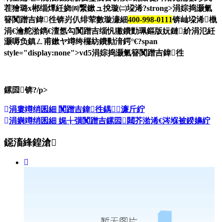
茬獪璐х郴缁燂紝娆㈣繋鏉ュ挩璇㈡垜浠?strong>涓婃捣灏氭
簮闃蹭吉鍏徃锛岃仈绯荤數璇濓細
400-998-0111
锛屾垜浠槸
涓€瀹舵湁鐫€澶氬勾闃蹭吉缁忛獙鐨勯珮鏂版妧鏈紒涓氾紝
灏嗕负鎮ㄥ甫鏉ヤ竴绔欏紡鐨勬湇鍔°€?span
style="display:none">vd5涓婃捣灏氭簮闃蹭吉鍏徃
鏍囩锛?/p>
涓婁竴绡囷細
闃蹭吉鍏徃鍝濂斤紵
涓嬩竴绡囷細
娓╁彉闃蹭吉鏍囩閮芥湁浠€涔堢被鍨嬶紵
鐚滀綘鍠滄