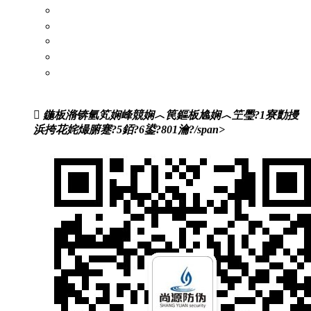
闃蹭吉鏍囩
浜岀淮鐮侀槻浼爣绛?/a>
闃茬獪璐х郴缁?/a>
婧簮绯荤粺
浼氬憳绉垎绯荤粺
鍦板潃锛氫笂娴峰競娴︿笢鏂板尯娴︿笁璺?1寮勯摱
浜挎花姹熶腑蹇?5銆?6鍙?801瀹?/span>