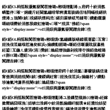
銆€銆€3.杩愮敤灏氭簮闃茬獪璐х郴缁熷彲浠ュ府鍔╀紒涓氬
疄鐜伴璀﹀姛鑳斤紝閫氳繃绯荤粺瀵逛骇鍝佸垎閰嶇殑鍖哄
煙浠ュ強閿€鍞殑鍖哄煙杩涜鍖归厤锛屼笉鐩哥鐨勮瘽灏
嗕細缁欎紒涓氬彂鍑虹獪璐ч璀︾殑淇″彿銆?span
style="display:none">vd5涓婃捣灏氭簮闃蹭吉鍏徃
銆€銆€4.杩愮敤闃茬獪璐х郴缁熼€氳繃鏁版嵁鍒嗘瀽鍙互甯
姪浼佷笟鍚堢悊瀹夋帓浜у搧鐨勫嚭璐ч噺銆佸噺灏戝簱瀛橈
紝鍙互鍦ㄦ瘡涓€涓攢鍞尯鍩熷強鏃剁殑璋冭揣銆佹崲璐
с€侀€€璐х瓑銆?span style="display:none">vd5涓婃捣灏氭簮
闃蹭吉鍏徃
銆€銆€5.杩愮敤闃茬獪璐х郴缁熷府鍔╀紒涓氳褰曚骇鍝佸湪
甯傚満涓婄殑閿€鍞儏鍐碉紝甯姪浼佷笟浜у搧鏇村ソ鐨勫
埗瀹氭洿濂界殑閿€鍞尯鍩熴€?span
style="display:none">vd5涓婃捣灏氭簮闃蹭吉鍏徃
銆€銆€杩愮敤闃茬獪璐х郴缁熷彲浠ユ湁鏁堥槻姝㈢獪璐э紝鎵
撳嚮鍋囧啋浼姡锛岀淮鎶や紒涓氬搧鐗屽舰璞★紝澧炲姞娑
堣垂鑰呭浼佷笟鐨勪俊璧栧害锛涘鏋滄偍涔熸兂瀹氬埗闃