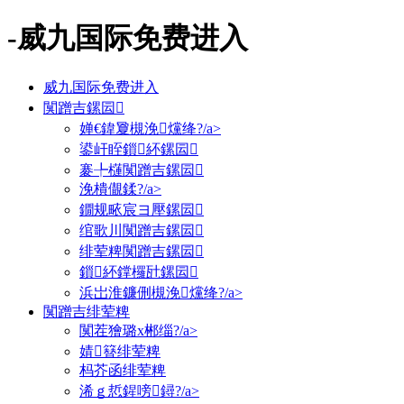
-威九国际免费进入
威九国际免费进入
闃蹭吉鏍囩
婵€鍏夐槻浼爣绛?/a>
鍙屽眰鎻紑鏍囩
褰╄櫣闃蹭吉鏍囩
浼樻儬鍒?/a>
鐗规畩宸ヨ壓鏍囩
绾歌川闃蹭吉鏍囩
绯荤粺闃蹭吉鏍囩
鎻紑鐣欏瓧鏍囩
浜岀淮鐮侀槻浼爣绛?/a>
闃蹭吉绯荤粺
闃茬獪璐х郴缁?/a>
婧簮绯荤粺
杩芥函绯荤粺
浠ｇ悊鍟嗙鐞?/a>