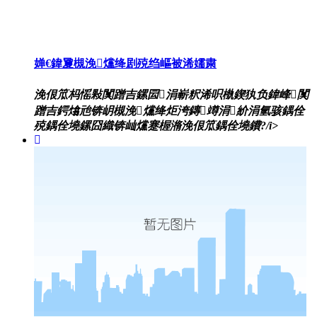
婵€鍏夐槻浼爣绛剧殑绉嶇被浠嬬粛
浼佷笟杩愮敤闃蹭吉鏍囩涓嶄粎浠呮槸鍥犱负鍏峰闃
蹭吉鍔熻兘锛岄槻浼爣绛炬洿鏄竴涓紒涓氫骇鍝佺
殑鍝佺墝鏍囧織锛屾爣蹇楃潃浼佷笟鍝佺墝鐨?/i>