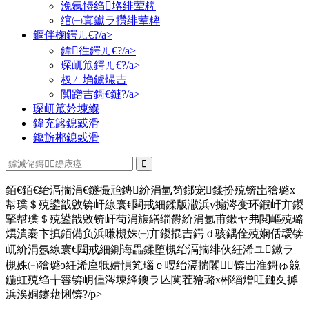
浼氬憳绉垎绯荤粺
绾㈠寘钀ラ攢绯荤粺
鏂伴椈鍔ㄦ€?/a>
鍏徃鍔ㄦ€?/a>
琛屼笟鍔ㄦ€?/a>
杈ㄥ埆鐪熶吉
闃蹭吉鎶€鏈?/a>
琛屼笟妗堜緥
鍏充簬鎴戜滑
鑱旂郴鎴戜滑
銆€銆€绐滆揣涓€鐩撮兘鏄紒涓氫笉鎯宠鍒扮殑锛岀獪璐х
幇璞＄殑鍙戠敓锛屽線寰€閮戒細鍒版潵浜у搧涔变环鍜屽亣鍐
掔幇璞＄殑鍙戠敓锛屽苟涓旇繕缁欎紒涓氬甫鏉ヤ弗閲嶇殑璐
熼潰褰卞搷銆備负浜嗛槻姝㈠亣鍐掍吉鍔ｄ骇鍝佺殑娴佸叆锛
屼紒涓氬線寰€閮戒細鍘诲畾鍒堕槻绐滆揣绯伙紝浠ユ鏉ラ
槻姝㈢獪璐э紝浠庢牴婧愪笂瑙ｅ喅绐滆揣闂锛岀淮鎶ゅ競
鍦虹殑绉╁簭锛岄偅涔堜綘鐭ラ亾闃茬獪璐х郴缁熷叿鏈夊摢
浜涘姛鑳藉悧锛?/p>