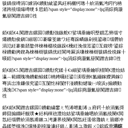
骇鍝佷竴涓嫭涓€鐨勭紪鍙凤紝杩欐牱璁╀紒涓氭洿鍔犳柟
渚跨殑缁熶竴绠＄悊銆?span style="display:none">ljq涓婃捣灏
氭簮闃蹭吉鍏徃
銆€銆€4.闃蹭吉鏍囩鐨勫強鏃舵€?娑堣垂鑰呮壂鎻忎簩缁寸
爜鐨勪俊鎭細琚褰曚笅鏉ワ紝骞跺疄鏃剁殑鍙嶉缁欎紒
涓氾紝褰撳嚭鐜伴棶棰樼殑鏃跺€欙紝浼佷笟鍙互鍑嗙‘鍙婃
椂鐨勮拷鍥為棶棰樹骇鍝侊紝閬垮厤浜嗛棶棰樹骇鍝佺殑鎵╂
暎銆?span style="display:none">ljq涓婃捣灏氭簮闃蹭吉鍏徃
銆€銆€5.闃蹭吉鏍囩鐨勪究鍒╂€э細娑堣垂鑰呮棤闇€澧炲姞
瀛︿範鐗瑰埆鐨勮鲸鍒柟娉曪紝鍙渶瑕侀€氳繃鎵嬫満鎵
弿浜岀淮鐮佷究鍙互闅忔椂闅忓湴鐨勬煡璇㈠埌浜у搧鐨勭
湡浼€?span style="display:none">ljq涓婃捣灏氭簮闃蹭吉鍏
徃
銆€銆€闃蹭吉鏍囩鐨勮繍鐢ㄤ笉浠呭彲浠ュ府鍔╀紒涓氭彁
鍗囧搧鐗屽舰璞★紝杩樿兘澧炲姞娑堣垂鑰呬紒涓氱殑閿€閲
忥紝缁欎紒涓氬甫鏉ユ洿濂界殑閿€閲忥紝濡傛灉鎮ㄤ篃鎯冲
畾鍒堕槻浼爣绛剧殑璇濓紝鎮ㄥ彲浠ユ潵鍜ㄨ鎴戜滑
涓婃