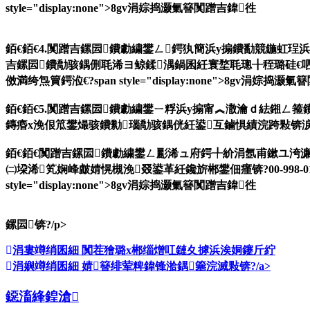
style="display:none">8gv涓婃捣灏氭簮闃蹭吉鍏徃
銆€銆€4.闃蹭吉鏍囩鐨勮繍鐢ㄥ鍔犱簡浜у搧鐨勫競鍦虹
吉鏍囩鐨勪骇鍝侀毦浠ヨ鲸鍒湡鍋囷紝寰堥毦璁╂秷璐硅€
傚満绔炰簤鍔涖€?span style="display:none">8gv涓婃捣
銆€銆€5.闃蹭吉鏍囩鐨勮繍鐢ㄧ粰浜у搧甯︽潵瀹ｄ紶鎺ㄥ
鏄痻x浼佷笟鐢熶骇鐨勬瑙勪骇鍝侊紝鍙互鏀惧績浣跨敤锛涙湁鏁堢殑甯
銆€銆€闃蹭吉鏍囩鐨勮繍鐢ㄥ彲浠ュ府鍔╀紒涓氬甫鏉ユ洿
㈡垜浠笂娴峰皻婧愰槻浼叕鍙革紝鑱旂郴鐢佃瘽锛?00-998
style="display:none">8gv涓婃捣灏氭簮闃蹭吉鍏徃
鏍囩锛?/p>
涓婁竴绡囷細
闃茬獪璐х郴缁熷叿鏈夊摢浜涘姛鑳斤紵
涓嬩竴绡囷細
婧簮绯荤粺鍏锋湁鍝簺浣滅敤锛?/a>
鐚滀綘鍠滄