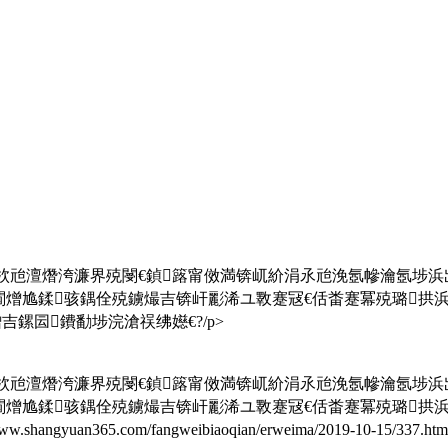
鍝佽兘澶熸洿濂界殑閿€鍞簬甯傚満锛屼紒涓氶兘浼氬幓瀹氬埗浜
閫熷尯鍒骇鍝佺殑鐪熶吉锛屽彲浠ユ斁蹇冦€佸畨蹇冪殑璐拱
鏍囩鐨勫埗浣滄祦绋嬨€?/p>
鍝佽兘澶熸洿濂界殑閿€鍞簬甯傚満锛屼紒涓氶兘浼氬幓瀹氬埗浜
閫熷尯鍒骇鍝佺殑鐪熶吉锛屽彲浠ユ斁蹇冦€佸畨蹇冪殑璐拱
n365.com/fangweibiaoqian/erweima/2019-10-15/337.htm