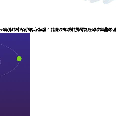
涓ラ噸鐨勯樆纰嶄簡浜у搧鍦ㄥ競鍦轰笂鐨勯攢閲忥紝涓轰簡鑾峰