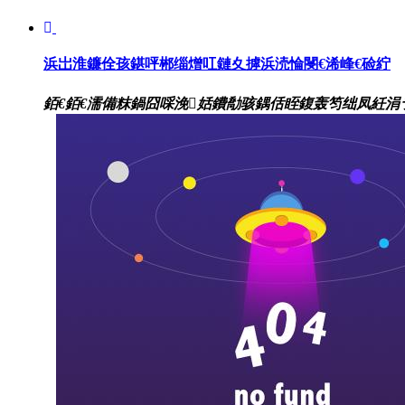
浜岀淮鐮佺孩鍖呯郴缁熷叿鏈夊摢浜涜惀閿€浠峰€硷紵
銆€銆€濡備粖鍋囧啋浼姡鐨勪骇鍝佸眰鍑轰笉绌凤紝