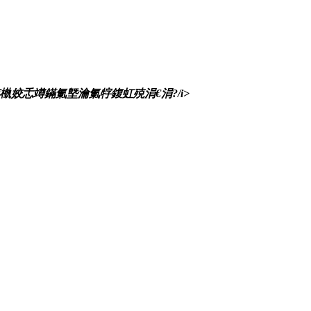
姣忎竴鏋氭墍瀹氭牸鍑虹殑涓€涓?/i>