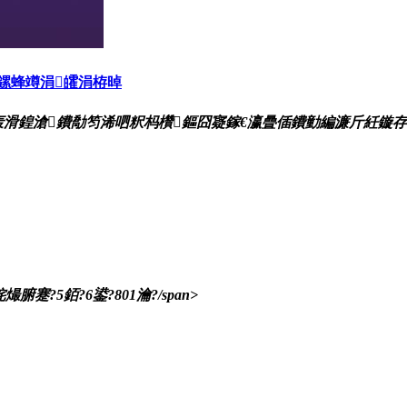
鏍蜂竴涓皬涓栫晫
滑鍠滄鐨勪笉浠呬粎杩欑鏂囧寲鎵€瀛曡偛鐨勭編濂斤紝鏇存槸
5銆?6鍙?801瀹?/span>